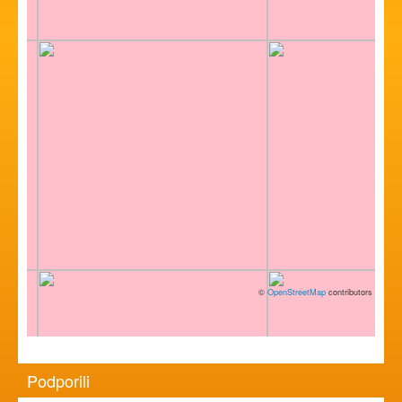
©
OpenStreetMap
contributors
Podporili