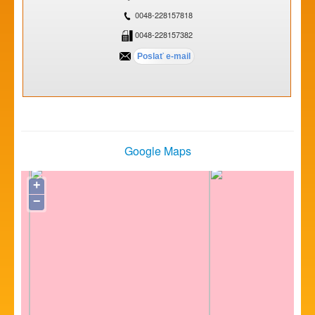
0048-228157818
0048-228157382
Google Maps
+
−