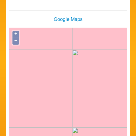
Google Maps
+
−