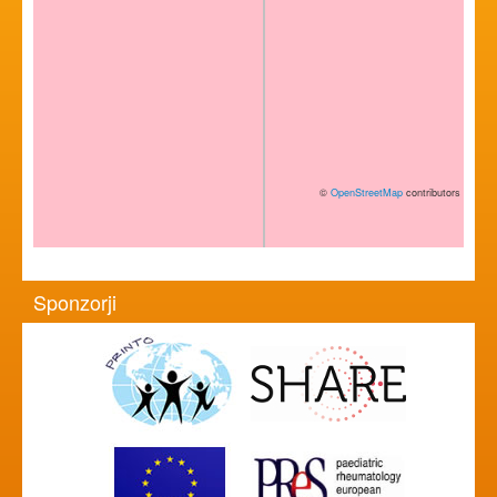
©
OpenStreetMap
contributors
Sponzorji