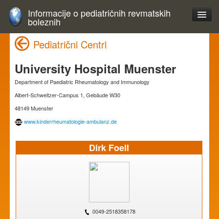
Informacije o pediatričnih revmatskih
boleznih
Pediatrični Centri
University Hospital Muenster
Department of Paediatric Rheumatology and Immunology
Albert-Schweitzer-Campus 1, Gebäude W30
48149 Muenster
www.kinderrheumatologie-ambulanz.de
Dirk Foell
0049-2518358178