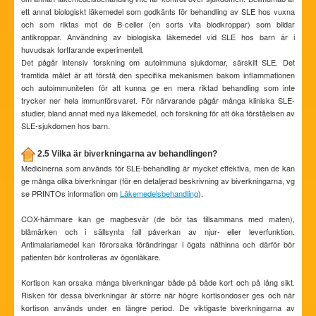
ett annat biologiskt läkemedel som godkänts för behandling av SLE hos vuxna
och som riktas mot de B-celler (en sorts vita blodkroppar) som bildar
antikroppar. Användning av biologiska läkemedel vid SLE hos barn är i
huvudsak fortfarande experimentell.
Det pågår intensiv forskning om autoimmuna sjukdomar, särskilt SLE. Det
framtida målet är att förstå den specifika mekanismen bakom inflammationen
och autoimmuniteten för att kunna ge en mera riktad behandling som inte
trycker ner hela immunförsvaret. För närvarande pågår många kliniska SLE-
studier, bland annat med nya läkemedel, och forskning för att öka förståelsen av
SLE-sjukdomen hos barn.
2.5 Vilka är biverkningarna av behandlingen?
Medicinerna som används för SLE-behandling är mycket effektiva, men de kan
ge många olika biverkningar (för en detaljerad beskrivning av biverkningarna, vg
se PRINTOs information om
Läkemedelsbehandling
).
COX-hämmare kan ge magbesvär (de bör tas tillsammans med maten),
blåmärken och i sällsynta fall påverkan av njur- eller leverfunktion.
Antimalariamedel kan förorsaka förändringar i ögats näthinna och därför bör
patienten bör kontrolleras av ögonläkare.
Kortison kan orsaka många biverkningar både på både kort och på lång sikt.
Risken för dessa biverkningar är större när högre kortisondoser ges och när
kortison används under en längre period. De viktigaste biverkningarna av