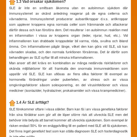
1.3 Vad orsakar sjukdomen?
SLE är inte en smittsam åkomma utan en autoimmun sjukdom där
immunsystemet av okänd anledning reagerar på de egna cellerna och
vävnaderna. Immunsystemet producerar autoantikroppar d.v.s. antikroppar
som upplever kroppens egna normala celler som främmande och attackerar
därför dessa och kan förstöra dem. Det resulterar i en autoimmun reaktion med
en inflammation i vissa av kroppens organ (leder, njurar, hud, etc.). Vid
inflammationen kan drabbade kroppsdelar bli varma, röda, svullna och ibland
ömma. Om inflammationen pågår länge, vilket den kan göra vid SLE, så kan
vävnaden skadas, och den normala funktionen försämras. Det är därför som
behandlingen av SLE syftar till att minska inflammationen.
Man anser att det krävs en kombination av många nedärvda riskfaktorer och
okända miljöfaktorer för att framkalla den onormala immunreaktionen som
uppstår vid SLE. SLE kan utlösas av flera olika faktorer till exempel av
hormonella förändringar under puberteten, av stress och av vissa
omgivningsfaktorer såsom solexponering, en del virusinfektioner och vissa
mediciner (isoniazider, hydralaziner, prokainamider och vissa krampmediciner).
1.4 Är SLE ärftligt?
SLE förekommer oftare i vissa släkter. Barn kan få i arv vissa genetiska faktorer
från sina föräldrar som gör att de löper större risk att utveckla SLE men det
behöver inte betyda att barnet kommer att utveckla sjukdomen. Som exempel är
risken endast 50% för en enäggstvilling till en patient med SLE att få sjukdomen.
Det finns inget genetiskt test som kan ställa diagnosen SLE och fosterdiagnostik
är inte eller möjlig