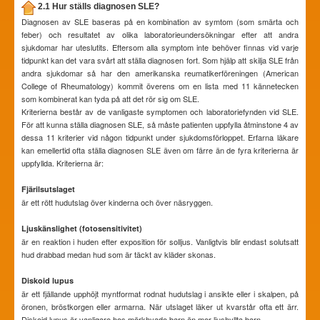
2.1 Hur ställs diagnosen SLE?
Diagnosen av SLE baseras på en kombination av symtom (som smärta och
feber) och resultatet av olika laboratorieundersökningar efter att andra
sjukdomar har uteslutits. Eftersom alla symptom inte behöver finnas vid varje
tidpunkt kan det vara svårt att ställa diagnosen fort. Som hjälp att skilja SLE från
andra sjukdomar så har den amerikanska reumatikerföreningen (American
College of Rheumatology) kommit överens om en lista med 11 kännetecken
som kombinerat kan tyda på att det rör sig om SLE.
Kriterierna består av de vanligaste symptomen och laboratoriefynden vid SLE.
För att kunna ställa diagnosen SLE, så måste patienten uppfylla åtminstone 4 av
dessa 11 kriterier vid någon tidpunkt under sjukdomsförloppet. Erfarna läkare
kan emellertid ofta ställa diagnosen SLE även om färre än de fyra kriterierna är
uppfyllda. Kriterierna är:
Fjärilsutslaget
är ett rött hudutslag över kinderna och över näsryggen.
Ljuskänslighet (fotosensitivitet)
är en reaktion i huden efter exposition för solljus. Vanligtvis blir endast solutsatt
hud drabbad medan hud som är täckt av kläder skonas.
Diskoid lupus
är ett fjällande upphöjt myntformat rodnat hudutslag i ansikte eller i skalpen, på
öronen, bröstkorgen eller armarna. När utslaget läker ut kvarstår ofta ett ärr.
Diskoid lupus är vanligare hos mörkhyade barn än mer ljushyllta barn.