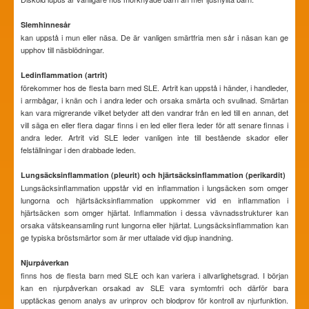
Slemhinnesår
kan uppstå i mun eller näsa. De är vanligen smärtfria men sår i näsan kan ge
upphov till näsblödningar.
Ledinflammation (artrit)
förekommer hos de flesta barn med SLE. Artrit kan uppstå i händer, i handleder,
i armbågar, i knän och i andra leder och orsaka smärta och svullnad. Smärtan
kan vara migrerande vilket betyder att den vandrar från en led till en annan, det
vill säga en eller flera dagar finns i en led eller flera leder för att senare finnas i
andra leder. Artrit vid SLE leder vanligen inte till bestående skador eller
felställningar i den drabbade leden.
Lungsäcksinflammation (pleurit) och hjärtsäcksinflammation (perikardit)
Lungsäcksinflammation uppstår vid en inflammation i lungsäcken som omger
lungorna och hjärtsäcksinflammation uppkommer vid en inflammation i
hjärtsäcken som omger hjärtat. Inflammation i dessa vävnadsstrukturer kan
orsaka vätskeansamling runt lungorna eller hjärtat. Lungsäcksinflammation kan
ge typiska bröstsmärtor som är mer uttalade vid djup inandning.
Njurpåverkan
finns hos de flesta barn med SLE och kan variera i allvarlighetsgrad. I början
kan en njurpåverkan orsakad av SLE vara symtomfri och därför bara
upptäckas genom analys av urinprov och blodprov för kontroll av njurfunktion.