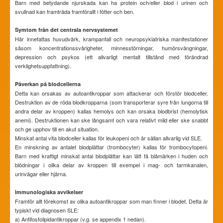
Barn med betydande njurskada kan ha protein och/eller blod i urinen och
svullnad kan framträda framförallt i fötter och ben.
Symtom från det centrala nervsystemet
Här innefattas huvudvärk, krampanfall och neuropsykiatriska manifestationer
såsom koncentrationssvårigheter, minnesstörningar, humörsvängningar,
depression och psykos (ett allvarligt mentalt tillstånd med förändrad
verklighetsuppfattning).
Påverkan på blodcellerna
Detta kan orsakas av autoantikroppar som attackerar och förstör blodceller.
Destruktion av de röda blodkropparna (som transporterar syre från lungorna till
andra delar av kroppen) kallas hemolys och kan orsaka blodbrist (hemolytisk
anemi). Destruktionen kan ske långsamt och vara relativt mild eller ske snabbt
och ge upphov till en akut situation.
Minskat antal vita blodceller kallas för leukopeni och är sällan allvarlig vid SLE.
En minskning av antalet blodplättar (trombocyter) kallas för trombocytopeni.
Barn med kraftigt minskat antal blodplättar kan lätt få blåmärken i huden och
blödningar i olika delar av kroppen till exempel i mag- och tarmkanalen,
urinvägar eller hjärna.
Immunologiska avvikelser
Framför allt förekomst av olika autoantikroppar som man finner i blodet. Detta är
typiskt vid diagnosen SLE:
a) Antifosfolipidantikroppar (v.g. se appendix 1 nedan).