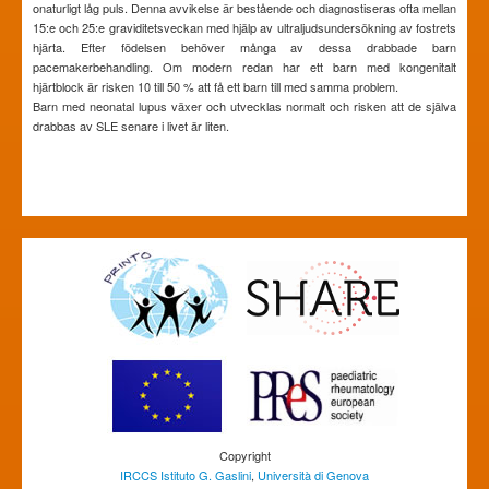
onaturligt låg puls. Denna avvikelse är bestående och diagnostiseras ofta mellan
15:e och 25:e graviditetsveckan med hjälp av ultraljudsundersökning av fostrets
hjärta. Efter födelsen behöver många av dessa drabbade barn
pacemakerbehandling. Om modern redan har ett barn med kongenitalt
hjärtblock är risken 10 till 50 % att få ett barn till med samma problem.
Barn med neonatal lupus växer och utvecklas normalt och risken att de själva
drabbas av SLE senare i livet är liten.
Copyright
IRCCS Istituto G. Gaslini
,
Università di Genova