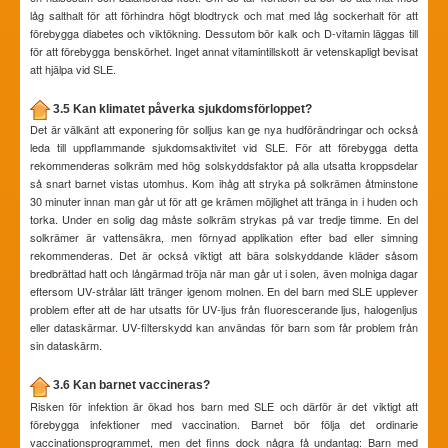
låg salthalt för att förhindra högt blodtryck och mat med låg sockerhalt för att
förebygga diabetes och viktökning. Dessutom bör kalk och D-vitamin läggas till
för att förebygga benskörhet. Inget annat vitamintillskott är vetenskapligt bevisat
att hjälpa vid SLE.
3.5 Kan klimatet påverka sjukdomsförloppet?
Det är välkänt att exponering för solljus kan ge nya hudförändringar och också
leda till uppflammande sjukdomsaktivitet vid SLE. För att förebygga detta
rekommenderas solkräm med hög solskyddsfaktor på alla utsatta kroppsdelar
så snart barnet vistas utomhus. Kom ihåg att stryka på solkrämen åtminstone
30 minuter innan man går ut för att ge krämen möjlighet att tränga in i huden och
torka. Under en solig dag måste solkräm strykas på var tredje timme. En del
solkrämer är vattensäkra, men förnyad applikation efter bad eller simning
rekommenderas. Det är också viktigt att bära solskyddande kläder såsom
bredbrättad hatt och långärmad tröja när man går ut i solen, även molniga dagar
eftersom UV-strålar lätt tränger igenom molnen. En del barn med SLE upplever
problem efter att de har utsatts för UV-ljus från fluorescerande ljus, halogenljus
eller dataskärmar. UV-filterskydd kan användas för barn som får problem från
sin dataskärm.
3.6 Kan barnet vaccineras?
Risken för infektion är ökad hos barn med SLE och därför är det viktigt att
förebygga infektioner med vaccination. Barnet bör följa det ordinarie
vaccinationsprogrammet, men det finns dock några få undantag: Barn med