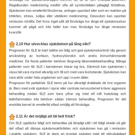
Regelbunden medicinering medför ofta att symtombilden påtagligt förbättras.
Sjukdomen kan emellertid försämras, antingen spontant eller som en reaktion på
infektion, stress, solljus eller utebliven medicinering. Dessutom kan spontan
remission inträffa. Det finns inget sätt att förutsäga hur länge ett sjukdomsskov
kommer att pågå och inte heller kan man förutsäga hur länge remission
kvarstår.
2.10 Hur utvecklas sjukdomen på lång sikt?
Prognosen för SLE är klart bättre om tidig och god sjukdomskontroll nås genom
användning av kortison, hydroxyklorokin och andra immunhämmande
mediciner. De flesta patienter behöver långvarig läkemedelsbehandling. Många
patienter som får SLE i barndomen klarar sig bra. Däremot kan sjukdomen i
vissa fall vara mycket allvarlig och till och med vara livshotande. Sjukdomen kan
vara aktiv under hela ungdomen och upp i vuxen ålder.
Prognosen för pediatrisk SLE beror på hur allvarligt drabbade de inre organen
är. Barn med svår sjukdom i njurar eller centrala nervsystemet kräver aggressiv
behandling medan SLE som bara yttrar sig med ett milt hudutslag och
ledinflammation inte behöver sådan intensiv behandling. Prognosen för det
enskilda barnet är emellertid oftast omöjlig att förutsäga.
2.11 Är det möjligt att bli helt frisk?
Om SLE upptäcks tidigt och behandlas på lämpligt sätt i ett tidigt skede så går
det oftast att dämpa sjukdomsaktiviteten och sjukdomen kan gå i remission
(=inaktiv sjukdom). SLE är dock en kronisk sjukdom med ett oförutsägbart