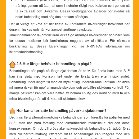
träning, genom att äta mat som innehåller rikligt med kalcium och genom att
ta extra kalk och D-vitamin. Dessa förebyggande åtgärder bör inledas så
snart behandling med hög dos kortison påbörjas.
Det är viktigt att veta att det flesta av kortisonets biverkningar försvinner när
dosen minskas och när kortisonbehandlingen avslutas.
Immunhämmande läkemedel kan också ge allvarliga biverkningar och barn som
tar dessa mediciner bör kontrolleras noggrant av sin läkare. För närmare
beskrivning av dessa biverkningar, v.g. se PRINTOs information om
läkemedelsbehandling.
2.6 Hur länge behöver behandlingen pågå?
Behandlingen bör pågå så länge sjukdomen är aktiv. De flesta barn med SLE
kan inte sluta med kortison helt under de första åren efter insjuknandet.
Behandling under längre tid med en mycket låg underhållsdos kortison kan även
minimera risken för uppflammande sjukdom och ge bättre sjukdomskontroll. För
många patienter kan det vara bättre att behålla en låg dos kortison med få och
milda biverkningar än att riskera ett sjukdomsskov.
Hur kan alternativ behandling påverka sjukdomen?
Det finns flera alternativmedicinska behandlingar som föreslås för patienter med
SLE. Man bör vara försiktig med okvalificerade medicinska råd och dess
konsekvenser. Om du vill pröva alternativmedicinsk behandling så rådgör först
med din barnreumatolog eftersom vissa behandlingar kan reagera med den