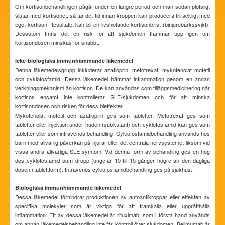
Om kortisonbehandlingen pågår under en längre period och man sedan plötsligt
slutar med kortisonet, så tar det tid innan kroppen kan producera tillräckligt med
eget kortison Resultatet kan bli en livshotande kortisonbrist (binjurebarkssvikt).
Dessutom finns det en risk för att sjukdomen flammar upp igen om
kortisondosen minskas för snabbt.
Icke-biologiska immunhämmande läkemedel
Denna läkemedelsgrupp inkluderar azatioprin, metotrexat, mykofenolat mofetil
och cyklofosfamid. Dessa läkemedel hämmar inflammation genom en annan
verkningsmekanism än kortison. De kan användas som tilläggsmedicinering när
kortison ensamt inte kontrollerar SLE-sjukdomen och för att minska
kortisondosen och risken för dess bieffekter.
Mykofenolat mofetil och azatioprin ges som tabletter. Metotrexat ges som
tabletter eller injektion under huden (subkutant) och cyklofosfamid kan ges som
tabletter eller som intravenös behandling. Cyklofosfamidbehandling används hos
barn med allvarlig påverkan på njurar eller det centrala nervsystemet liksom vid
vissa andra allvarliga SLE-symtom. Vid denna form av behandling ges en hög
dos cyklofosfamid som dropp (ungefär 10 till 15 gånger högre än den dagliga
dosen i tablettform). Intravenös cyklofosfamidbehandling ges på sjukhus.
Biologiska immunhämmande läkemedel
Dessa läkemedel förhindrar produktionen av autoantikroppar eller effekten av
specifika molekyler som är viktiga för att framkalla eller upprätthålla
inflammation. Ett av dessa läkemedel är rituximab, som i första hand används
om annan läkemedelsbehandling inte får kontroll över sjukdomen. Belimumab är