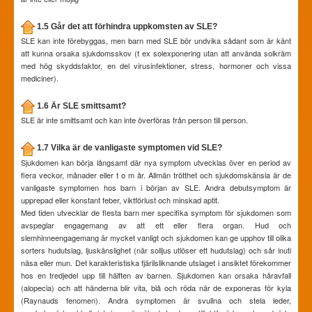
1.5 Går det att förhindra uppkomsten av SLE?
SLE kan inte förebyggas, men barn med SLE bör undvika sådant som är känt
att kunna orsaka sjukdomsskov (t ex solexponering utan att använda solkräm
med hög skyddsfaktor, en del virusinfektioner, stress, hormoner och vissa
mediciner).
1.6 Är SLE smittsamt?
SLE är inte smittsamt och kan inte överföras från person till person.
1.7 Vilka är de vanligaste symptomen vid SLE?
Sjukdomen kan börja långsamt där nya symptom utvecklas över en period av
flera veckor, månader eller t o m år. Allmän trötthet och sjukdomskänsla är de
vanligaste symptomen hos barn i början av SLE. Andra debutsymptom är
upprepad eller konstant feber, viktförlust och minskad aptit.
Med tiden utvecklar de flesta barn mer specifika symptom för sjukdomen som
avspeglar engagemang av att ett eller flera organ. Hud och
slemhinneengagemang är mycket vanligt och sjukdomen kan ge upphov till olika
sorters hudutslag, ljuskänslighet (när solljus utlöser ett hudutslag) och sår inuti
näsa eller mun. Det karakteristiska fjärilsliknande utslaget i ansiktet förekommer
hos en tredjedel upp till hälften av barnen. Sjukdomen kan orsaka håravfall
(alopecia) och att händerna blir vita, blå och röda när de exponeras för kyla
(Raynauds fenomen). Andra symptomen är svullna och stela leder,