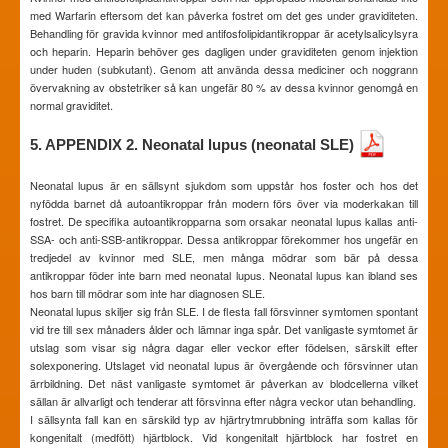
med Warfarin eftersom det kan påverka fostret om det ges under graviditeten.
Behandling för gravida kvinnor med antifosfolipidantikroppar är acetylsalicylsyra
och heparin. Heparin behöver ges dagligen under graviditeten genom injektion
under huden (subkutant). Genom att använda dessa mediciner och noggrann
övervakning av obstetriker så kan ungefär 80 % av dessa kvinnor genomgå en
normal graviditet.
5. APPENDIX 2. Neonatal lupus (neonatal SLE)
Neonatal lupus är en sällsynt sjukdom som uppstår hos foster och hos det
nyfödda barnet då autoantikroppar från modern förs över via moderkakan till
fostret. De specifika autoantikropparna som orsakar neonatal lupus kallas anti-
SSA- och anti-SSB-antikroppar. Dessa antikroppar förekommer hos ungefär en
tredjedel av kvinnor med SLE, men många mödrar som bär på dessa
antikroppar föder inte barn med neonatal lupus. Neonatal lupus kan ibland ses
hos barn till mödrar som inte har diagnosen SLE.
Neonatal lupus skiljer sig från SLE. I de flesta fall försvinner symtomen spontant
vid tre till sex månaders ålder och lämnar inga spår. Det vanligaste symtomet är
utslag som visar sig några dagar eller veckor efter födelsen, särskilt efter
solexponering. Utslaget vid neonatal lupus är övergående och försvinner utan
ärrbildning. Det näst vanligaste symtomet är påverkan av blodcellerna vilket
sällan är allvarligt och tenderar att försvinna efter några veckor utan behandling.
I sällsynta fall kan en särskild typ av hjärtrytmrubbning inträffa som kallas för
kongenitalt (medfött) hjärtblock. Vid kongenitalt hjärtblock har fostret en