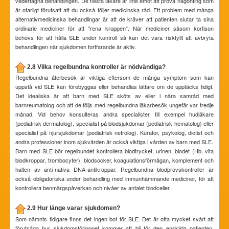
vedertagna behandlingen. De flesta läkare är inte emot att pröva någonting som
är ofarligt förutsatt att du också följer medicinska råd. Ett problem med många
alternativmedicinska behandlingar är att de kräver att patienten slutar ta sina
ordinarie mediciner för att "rena kroppen". När mediciner såsom kortison
behövs för att hålla SLE under kontroll så kan det vara riskfyllt att avbryta
behandlingen när sjukdomen fortfarande är aktiv.
2.8 Vilka regelbundna kontroller är nödvändiga?
Regelbundna återbesök är viktiga eftersom de många symptom som kan
uppstå vid SLE kan förebyggas eller behandlas lättare om de upptäcks tidigt.
Det idealiska är att barn med SLE sköts av eller i nära samråd med
barnreumatolog och att de följs med regelbundna läkarbesök ungefär var tredje
månad. Vid behov konsulteras andra specialister, till exempel hudläkare
(pediatrisk dermatolog), specialist på blodsjukdomar (pediatrisk hematolog) eller
specialist på njursjukdomar (pediatrisk nefrolog). Kurator, psykolog, dietist och
andra professioner inom sjukvården är också viktiga i vården av barn med SLE.
Barn med SLE bör regelbundet kontrollera blodtrycket, urinen, blodet (Hb, vita
blodkroppar, trombocyter), blodsocker, koagulationsförmågan, komplement och
halten av anti-nativa DNA-antikroppar. Regelbundna blodprovskontroller är
också obligatoriska under behandling med immunhämmande mediciner, för att
kontrollera benmärgspåverkan och nivåer av antalet blodceller.
2.9 Hur länge varar sjukdomen?
Som nämnts tidigare finns det ingen bot för SLE. Det är ofta mycket svårt att
förutsäga hur sjukdomsförloppet kommer att bli för den enskilda patienten.