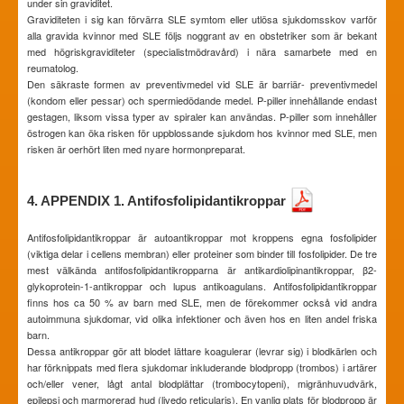
under sin graviditet.
Graviditeten i sig kan förvärra SLE symtom eller utlösa sjukdomsskov varför
alla gravida kvinnor med SLE följs noggrant av en obstetriker som är bekant
med högriskgraviditeter (specialistmödravård) i nära samarbete med en
reumatolog.
Den säkraste formen av preventivmedel vid SLE är barriär- preventivmedel
(kondom eller pessar) och spermiedödande medel. P-piller innehållande endast
gestagen, liksom vissa typer av spiraler kan användas. P-piller som innehåller
östrogen kan öka risken för uppblossande sjukdom hos kvinnor med SLE, men
risken är oerhört liten med nyare hormonpreparat.
4. APPENDIX 1. Antifosfolipidantikroppar
Antifosfolipidantikroppar är autoantikroppar mot kroppens egna fosfolipider
(viktiga delar i cellens membran) eller proteiner som binder till fosfolipider. De tre
mest välkända antifosfolipidantikropparna är antikardiolipinantikroppar, β2-
glykoprotein-1-antikroppar och lupus antikoagulans. Antifosfolipidantikroppar
finns hos ca 50 % av barn med SLE, men de förekommer också vid andra
autoimmuna sjukdomar, vid olika infektioner och även hos en liten andel friska
barn.
Dessa antikroppar gör att blodet lättare koagulerar (levrar sig) i blodkärlen och
har förknippats med flera sjukdomar inkluderande blodpropp (trombos) i artärer
och/eller vener, lågt antal blodplättar (trombocytopeni), migränhuvudvärk,
epilepsi och marmorerad hud (livedo reticularis). En vanlig plats för blodpropp är