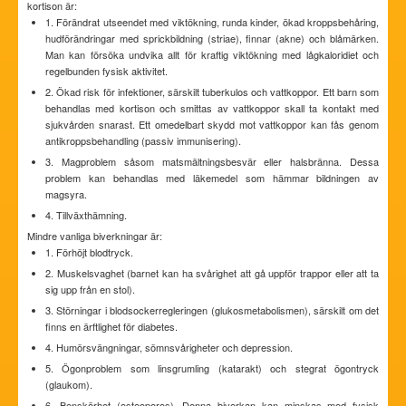
kortison är:
1. Förändrat utseendet med viktökning, runda kinder, ökad kroppsbehåring,
hudförändringar med sprickbildning (striae), finnar (akne) och blåmärken.
Man kan försöka undvika allt för kraftig viktökning med lågkaloridiet och
regelbunden fysisk aktivitet.
2. Ökad risk för infektioner, särskilt tuberkulos och vattkoppor. Ett barn som
behandlas med kortison och smittas av vattkoppor skall ta kontakt med
sjukvården snarast. Ett omedelbart skydd mot vattkoppor kan fås genom
antikroppsbehandling (passiv immunisering).
3. Magproblem såsom matsmältningsbesvär eller halsbränna. Dessa
problem kan behandlas med läkemedel som hämmar bildningen av
magsyra.
4. Tillväxthämning.
Mindre vanliga biverkningar är:
1. Förhöjt blodtryck.
2. Muskelsvaghet (barnet kan ha svårighet att gå uppför trappor eller att ta
sig upp från en stol).
3. Störningar i blodsockerregleringen (glukosmetabolismen), särskilt om det
finns en ärftlighet för diabetes.
4. Humörsvängningar, sömnsvårigheter och depression.
5. Ögonproblem som linsgrumling (katarakt) och stegrat ögontryck
(glaukom).
6. Benskörhet (osteoporos). Denna biverkan kan minskas med fysisk