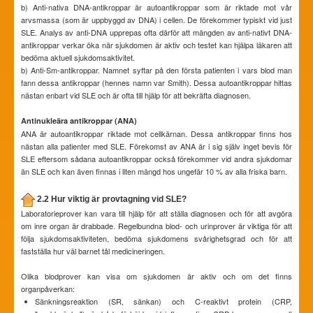
b) Anti-nativa DNA-antikroppar är autoantikroppar som är riktade mot vår
arvsmassa (som är uppbyggd av DNA) i cellen. De förekommer typiskt vid just
SLE. Analys av anti-DNA upprepas ofta därför att mängden av anti-nativt DNA-
antikroppar verkar öka när sjukdomen är aktiv och testet kan hjälpa läkaren att
bedöma aktuell sjukdomsaktivitet.
b) Anti-Sm-antikroppar. Namnet syftar på den första patienten i vars blod man
fann dessa antikroppar (hennes namn var Smith). Dessa autoantikroppar hittas
nästan enbart vid SLE och är ofta till hjälp för att bekräfta diagnosen.
Antinukleära antikroppar (ANA)
ANA är autoantikroppar riktade mot cellkärnan. Dessa antikroppar finns hos
nästan alla patienter med SLE. Förekomst av ANA är i sig själv inget bevis för
SLE eftersom sådana autoantikroppar också förekommer vid andra sjukdomar
än SLE och kan även finnas i liten mängd hos ungefär 10 % av alla friska barn.
2.2 Hur viktig är provtagning vid SLE?
Laboratorieprover kan vara till hjälp för att ställa diagnosen och för att avgöra
om inre organ är drabbade. Regelbundna blod- och urinprover är viktiga för att
följa sjukdomsaktiviteten, bedöma sjukdomens svårighetsgrad och för att
fastställa hur väl barnet tål medicineringen.
Olika blodprover kan visa om sjukdomen är aktiv och om det finns
organpåverkan:
Sänkningsreaktion (SR, sänkan) och C-reaktivt protein (CRP,