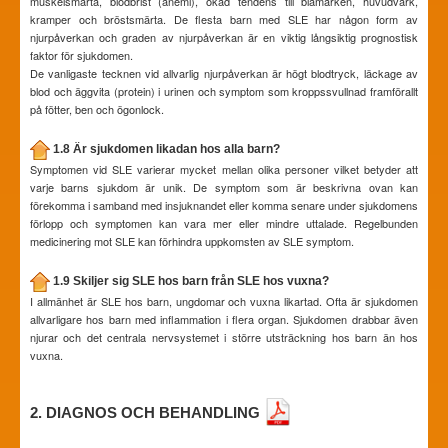
muskelsmärta, blodbrist (anemi), ökad tendens till blåmärken, huvudvärk,
kramper och bröstsmärta. De flesta barn med SLE har någon form av
njurpåverkan och graden av njurpåverkan är en viktig långsiktig prognostisk
faktor för sjukdomen.
De vanligaste tecknen vid allvarlig njurpåverkan är högt blodtryck, läckage av
blod och äggvita (protein) i urinen och symptom som kroppssvullnad framförallt
på fötter, ben och ögonlock.
1.8 Är sjukdomen likadan hos alla barn?
Symptomen vid SLE varierar mycket mellan olika personer vilket betyder att
varje barns sjukdom är unik. De symptom som är beskrivna ovan kan
förekomma i samband med insjuknandet eller komma senare under sjukdomens
förlopp och symptomen kan vara mer eller mindre uttalade. Regelbunden
medicinering mot SLE kan förhindra uppkomsten av SLE symptom.
1.9 Skiljer sig SLE hos barn från SLE hos vuxna?
I allmänhet är SLE hos barn, ungdomar och vuxna likartad. Ofta är sjukdomen
allvarligare hos barn med inflammation i flera organ. Sjukdomen drabbar även
njurar och det centrala nervsystemet i större utsträckning hos barn än hos
vuxna.
2. DIAGNOS OCH BEHANDLING