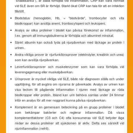
"snabbsänka"), är båda förhöjda vid inflammation. CRP kan vara normalt
vid SLE även om SR är förhöjd. Starkt ökat CRP kan tala för att en infektion
tillstött.
Blodstatus (hemoglobin, Hb, = "blodvärde", trombocyter och vita
blodkroppar) kan avslöja anemi, trombocytopeni och leukopeni.
Analys av olika proteiner i blodet kan påvisa förekomst av inflammation,
t.ex. genom att immunglobulinerna är förhöjda och albuminet minskat.
Sänkt albumin kan också tyda på njurpåverkan med läckage av protein i
urinen.
Andra viktiga prover är njurfunktionsprover (elektrolyter, kreatinin och urea)
som kan avslöja njurpåverkan.
Leverfunktionsprover och muskelenzymer som kan vara förhöjda vid
leverengagemang eller muskelpåverkan.
Urinprover är mycket viktiga vid SLE, både när diagnosen ställs och under
uppföljning, för att avgöra om njurarna är påverkade. Analys av urinen kan
visa tecken till pågående inflammation i njuren med läckage av röda
blodkroppar eller protein. Ibland kan urin behöva samlas under 24 timmar
inför en analys för att mer noggrant kunna påvisa njurpåverkan.
Komplement är en gemensam beteckning på en grupp proteiner i blodet
som bekämpar bakterier och reglerar inflammation. Då vissa
komplementfaktorer (C3 och C4) ofta konsumeras vid SLE betyder låga
nivåer av dessa proteiner att sjukdomen är aktiv. Detta ses särskilt vid
njurinflammation (nefrit).