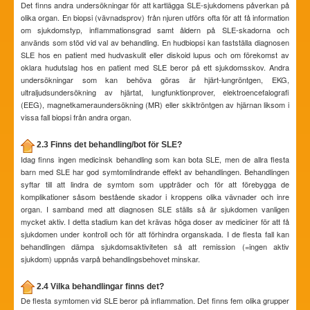
Det finns andra undersökningar för att kartlägga SLE-sjukdomens påverkan på
olika organ. En biopsi (vävnadsprov) från njuren utförs ofta för att få information
om sjukdomstyp, inflammationsgrad samt åldern på SLE-skadorna och
används som stöd vid val av behandling. En hudbiopsi kan fastställa diagnosen
SLE hos en patient med hudvaskulit eller diskoid lupus och om förekomst av
oklara hudutslag hos en patient med SLE beror på ett sjukdomsskov. Andra
undersökningar som kan behöva göras är hjärt-lungröntgen, EKG,
ultraljudsundersökning av hjärtat, lungfunktionprover, elektroencefalografi
(EEG), magnetkameraundersökning (MR) eller skiktröntgen av hjärnan liksom i
vissa fall biopsi från andra organ.
2.3 Finns det behandling/bot för SLE?
Idag finns ingen medicinsk behandling som kan bota SLE, men de allra flesta
barn med SLE har god symtomlindrande effekt av behandlingen. Behandlingen
syftar till att lindra de symtom som uppträder och för att förebygga de
komplikationer såsom bestående skador i kroppens olika vävnader och inre
organ. I samband med att diagnosen SLE ställs så är sjukdomen vanligen
mycket aktiv. I detta stadium kan det krävas höga doser av mediciner för att få
sjukdomen under kontroll och för att förhindra organskada. I de flesta fall kan
behandlingen dämpa sjukdomsaktiviteten så att remission (=ingen aktiv
sjukdom) uppnås varpå behandlingsbehovet minskar.
2.4 Vilka behandlingar finns det?
De flesta symtomen vid SLE beror på inflammation. Det finns fem olika grupper