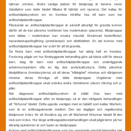
hjärnan (stroke). Andra vanliga platser för blodpropp är benens vener
(blodådror som leder blodet tillbaka till hjärtat) och njurarna. Det kallas för
antifosfolipidsyndrom om en trombos inträffar hos ett barn som har
antifosfolipidantikroppar.
Påvisande av antifosfolipidantikroppar är särskilt allvarligt för gravida kvinnor
därför att de kan påverka funktionen hos moderkakan (placenta). Blodproppar
som bildas i moderkakan kan orsaka missfall, försämrad fostertillväxt,
havandeskapsförgiftning (preeklampsi) och dödföddhet. En del kvinnor med
antifosfolipidantikroppar har svårt för att bli gravida.
De flesta barn med antifosfolipidantikroppar har aldrig haft en trombos.
Forskning pågår om hur förebyggande behandling görs på bästa sätt för dessa
barn. Idag får barn med antifosfolipidantikroppar och underliggande
autoimmunsjukdom ofta en låg dos acetylsalicylsyra. Detta påverkar
blodplättarna (trombocyterna) så att deras "klibbighet" minskas och därigenom
minskar deras förmåga att bilda blodproppar. Ungdomar med
antifosfolipidantikroppar skall undvika andra riskfaktorer såsom rökning och p-
piller.
När diagnosen antifosfolipidsyndrom är ställd (hos barn med
antifosfolipidantikroppar efter en blodpropp) så är den viktigaste behandlingen
att "förtunna" blodet. Detta uppnås vanligen med en tablett som kallas Warfarin,
som är en antikoagulerande medicin. Den tas dagligen och regelbundna
blodprover krävs för att försäkra sig om att Warfarinet förtunnar blodet till den
nivå som krävs. Hur länge antikoagulationsbehandlingen skall pågå beror på hur
allvarlig sjukdomen är och typen av blodproppar.
Kvinnor med antifosfolipidantikroppar som har upprepade missfall behandlas inte