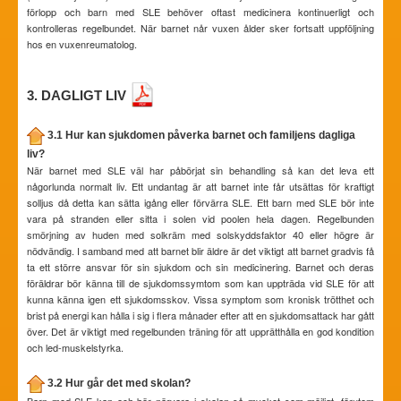
förlopp och barn med SLE behöver oftast medicinera kontinuerligt och
kontrolleras regelbundet. När barnet når vuxen ålder sker fortsatt uppföljning
hos en vuxenreumatolog.
3. DAGLIGT LIV
3.1 Hur kan sjukdomen påverka barnet och familjens dagliga
liv?
När barnet med SLE väl har påbörjat sin behandling så kan det leva ett
någorlunda normalt liv. Ett undantag är att barnet inte får utsättas för kraftigt
solljus då detta kan sätta igång eller förvärra SLE. Ett barn med SLE bör inte
vara på stranden eller sitta i solen vid poolen hela dagen. Regelbunden
smörjning av huden med solkräm med solskyddsfaktor 40 eller högre är
nödvändig. I samband med att barnet blir äldre är det viktigt att barnet gradvis få
ta ett större ansvar för sin sjukdom och sin medicinering. Barnet och deras
föräldrar bör känna till de sjukdomssymtom som kan uppträda vid SLE för att
kunna känna igen ett sjukdomsskov. Vissa symptom som kronisk trötthet och
brist på energi kan hålla i sig i flera månader efter att en sjukdomsattack har gått
över. Det är viktigt med regelbunden träning för att upprätthålla en god kondition
och led-muskelstyrka.
3.2 Hur går det med skolan?