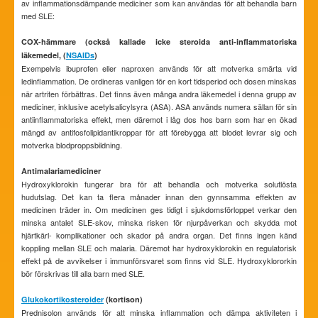
av inflammationsdämpande mediciner som kan användas för att behandla barn
med SLE:
COX-hämmare (också kallade icke steroida anti-inflammatoriska
läkemedel, (
NSAIDs
)
Exempelvis ibuprofen eller naproxen används för att motverka smärta vid
ledinflammation. De ordineras vanligen för en kort tidsperiod och dosen minskas
när artriten förbättras. Det finns även många andra läkemedel i denna grupp av
mediciner, inklusive acetylsalicylsyra (ASA). ASA används numera sällan för sin
antiinflammatoriska effekt, men däremot i låg dos hos barn som har en ökad
mängd av antifosfolipidantikroppar för att förebygga att blodet levrar sig och
motverka blodproppsbildning.
Antimalariamediciner
Hydroxyklorokin fungerar bra för att behandla och motverka solutlösta
hudutslag. Det kan ta flera månader innan den gynnsamma effekten av
medicinen träder in. Om medicinen ges tidigt i sjukdomsförloppet verkar den
minska antalet SLE-skov, minska risken för njurpåverkan och skydda mot
hjärtkärl- komplikationer och skador på andra organ. Det finns ingen känd
koppling mellan SLE och malaria. Däremot har hydroxyklorokin en regulatorisk
effekt på de avvikelser i immunförsvaret som finns vid SLE. Hydroxyklororkin
bör förskrivas till alla barn med SLE.
Glukokortikosteroider
(kortison)
Prednisolon används för att minska inflammation och dämpa aktiviteten i