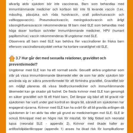
allvarlig aktiv sjukdom bör inte vaccineras. Barn som behandlas med
immunhämmande mediciner och kortison bör inte få levande vaccin (t.ex.
mässling, påssjuka och röda hundvaccin, oralt poliovirusvaccin och
vattkoppsvaccin). Pneumokockvaccin, meningokockvaccin och årligt
säsonginfluensavaccin rekommenderas till barn med SLE som behandlas med
höga doser kortison och/eller immunhämmande mediciner. HPV (humant
papillomvirus) vaccin rekommenderas till ungdomar med SLE.
Observera att barn med SLE kan behöva fler vaccinationer än friska barn
eftersom vaccinationsskyddet verkar ha kortare varaktighet vid SLE.
3.7 Hur går det med sexuella relationer, graviditet och
preventivmedel?
Ungdomar med SLE kan ha ett normalt sexliv. Sexuellt aktiva ungdomar som
står på vissa immunhämmande läkemedel eller de som har aktiv sjukdom bör
använda sig av säkra preventivmedel för att förhindra graviditet. Graviditet bör
om möjligt planeras då vissa blodtrycksmediciner och immunhämmande
läkemedel kan ge skador på fostret. De flesta kvinnor med SLE kan genomgå
en säker graviditet och få ett friskt barn. Det lämpar sig bäst att bli gravid när
sjukdomen har varit under god kontroll en längre tid, särskilt om sjukdomen har
engagerat njurarna. Kvinnor med SLE kan ha svårt för att bli gravida antingen då
sjukdomen är i en aktiv fas eller på grund av medicineringen mot SLE. SLE är
också förknippat med en högre risk för missfall, för tidig födsel och neonatal
lupus (neonatal SLE - appendix 2). Kvinnor med ökade halter av
antifosfolipidantikroppar (appendix 1) anses ha ökad risk för komplikationer