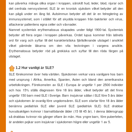
kan påverka många olika organ i kroppen, särskilt hud, leder, blod, njurar och
det centrala nervsystemet. SLE är en kronisk sjukdom vilket betyder att den
kan pågå under en lång tid. Autoimmun betyder att det är en felreglering av
immunsystemet, som i stället för att skydda kroppen från bakterier och virus,
attackerar patientens egna celler och vävnader.
Namnet systemisk erythematosus skapades under tidigt 1900-tal. Systemisk
betyder att flera organ i kroppen påverkas. Ordet lupus kommer från latinets
ord för varg och syftar till det karakteristiska fjärilsliknande utslaget i ansiktet
vilket påminde läkarna om den vita teckningen i vargens ansikte.
Erythematosus betyder röd på grekiska och syftar till den röda färgen på
utslaget.
1.2 Hur vanligt är SLE?
SLE förekommer över hela världen. Sjukdomen verkar vara vanligare hos barn
med ursprung i Afrika, Amerika, Spanien, Asien och bland den amerikanska
urbefolkningen. Förekomsten av SLE i Europa är ungefär 1 per 2500 individer
och hos 15% ställs diagnosen före 18 års ålder, vilket betyder att det finns
ungefär 150 barn med SLE i Sverige. Barn insjuknar sällan i SLE före 5 års ålder
och sjukdomen är ovanlig före ungdomsåren. SLE som startar före 18 års ålder
benämns pediatrisk SLE eller juvenil SLE (pediatrisk SLE) SLE drabbar
huvudsakligen kvinnor i barnafödande ålder (15 till 45 år). I denna åldersgrupp
så drabbas kvinnor nio gånger oftare än män. Hos yngre barn, före puberteten,
är andelen pojkar som insjuknar i sjukdomen högre eller ungefär 1 av 5.