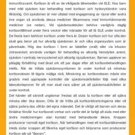
immunförsvaret. Kortison är ett av de viktigaste läkemedlen vid SLE. Hos barn
med mild sjukdom kan behandling med kortison och hydoxyklorokin vara
tillräcklig. Om sjukdomen är mer uttalad med engagemang av njurar eller andra
inre organ så används dessa mediciner tillsammans med immunhämmande
mediciner (se nedan). Vid sjukdomsdebuten behövs vanligtvis daglig
kortisontillförsel under flera veckor eller månader för att få SLE under kontroll.
De flesta barn behöver kortison under flera år. Dosen kortison och hur ofta den
skall ges beror på hur allvarlig sjukdomen är och vilka organsystem som är
påverkade. Hög dos kortison i form av tabletter (oralt) eller via infusion
(intravenöst) används vanligen för behandling av allvarlig hemolytisk anemi,
sjukdom i centrala nervsystemet och allvarlig njurpåverkan. Barnen upplever en
påtaglig förbättring med ökad ork ett par dagar efter att kortisonbehandlingen
inletts. När de initiala sjukdomssymtomen är under kontroll så minskas
kortisondosen till lägsta möjliga nivå. Minskning av kortisondosen måste ske
gradvis med upprepade kontroller där sjukdomsaktiviteten följs med olika
laboratorieprover för att man skall vara säker på att sjukdomsaktiviteten är
under kontroll.
Det händer att särskilt ungdomar frestas att sluta ta kortison eller att själva
minska eller öka dosen. Ofta är de trötta på kortisonbiverkningarna eller vill
själva justera dos utifrån det egna måendet. Det är viktigt att barnen och deras
föräldrar förstår hur kortisonet verkar och varför det är farligt att sluta med eller
ändra medicineringen utan kontakt med behandlande läkare. Kroppen
producerar normalt eget kortison. När behandlingen med ett kortisonläkemedel
inleds slutar kroppen att tillverka eget kortison och binjurarna som producerar
kortison går på "lågvarv".