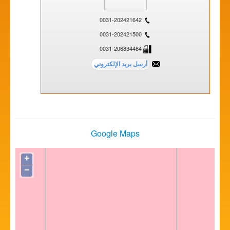
0031-202421642
0031-202421500
0031-206834464
Google Maps
+
−