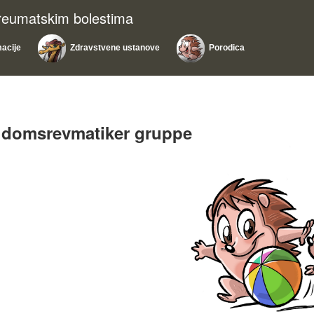
 reumatskim bolestima
macije
Zdravstvene ustanove
Porodica
gdomsrevmatiker gruppe