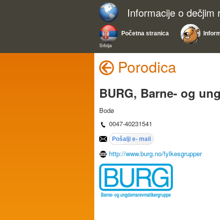
Informacije o dečjim
Početna stranica
Infor
Srbija
Porodica
BURG, Barne- og un
Bodø
0047-40231541
http://www.burg.no/fylkesgrupper