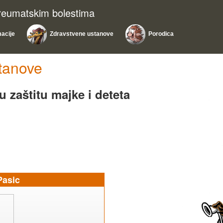
 reumatskim bolestima
macije
Zdravstvene ustanove
Porodica
tanove
u zaštitu majke i deteta
Pasic