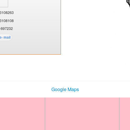
3108263
3108108
1697232
Google Maps