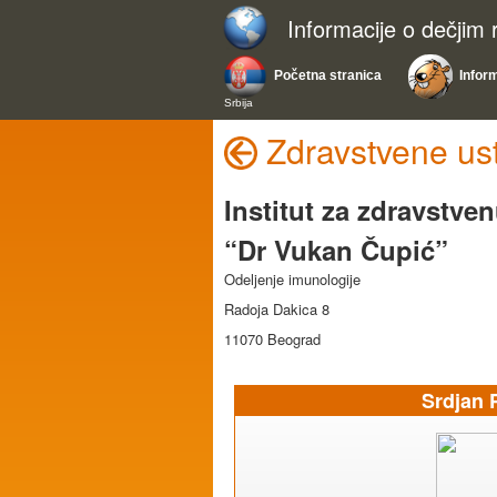
Informacije o dečjim
Početna stranica
Infor
Srbija
Zdravstvene us
Institut za zdravstven
“Dr Vukan Čupić”
Odeljenje imunologije
Radoja Dakica 8
11070 Beograd
Srdjan 