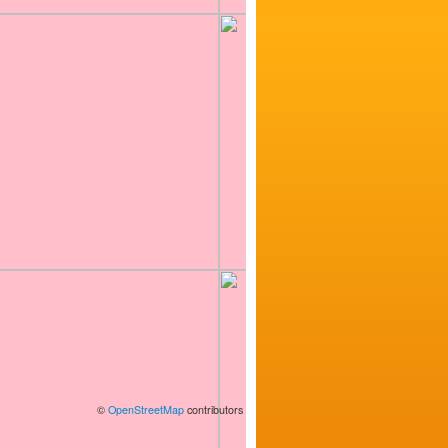
©
OpenStreetMap
contributors