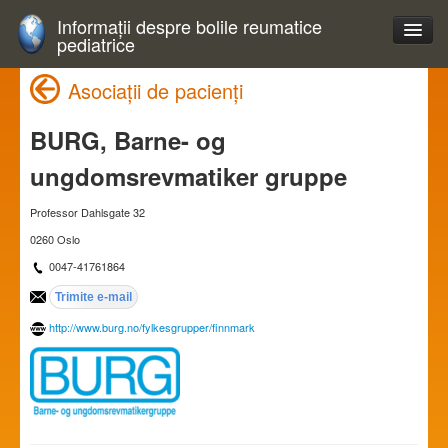
Informații despre bolile reumatice
pediatrice
Asociații de pacienți
BURG, Barne- og
ungdomsrevmatiker gruppe
Professor Dahlsgate 32
0260 Oslo
0047-41761864
http://www.burg.no/fylkesgrupper/finnmark