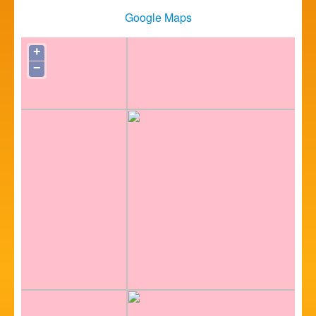
Google Maps
+
−