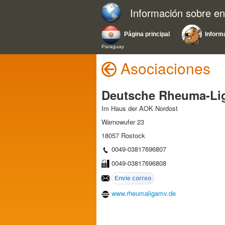
Información sobre e
Página principal
Inform
Paraguay
Asociaciones
Deutsche Rheuma-Li
Im Haus der AOK Nordost
Warnowufer 23
18057 Rostock
0049-03817696807
0049-03817696808
www.rheumaligamv.de