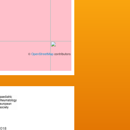
©
OpenStreetMap
contributors
2018