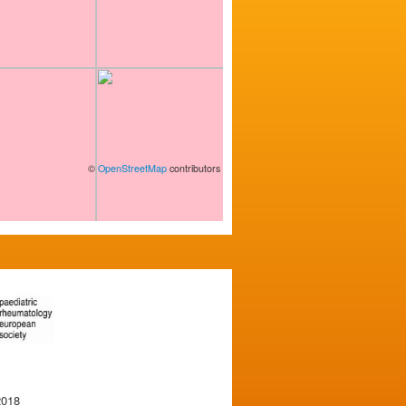
©
OpenStreetMap
contributors
2018