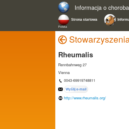
Informacja o chorob
Strona startowa
Inform
Polska
Stowarzyszenia
Rheumalis
Rennbahnweg 27
Vienna
0043-69919748811
http://www.rheumalis.org/