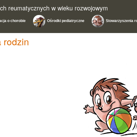
ach reumatycznych w wieku rozwojowym
acja o chorobie
Ośrodki pediatryczne
Stowarzyszenia r
 rodzin