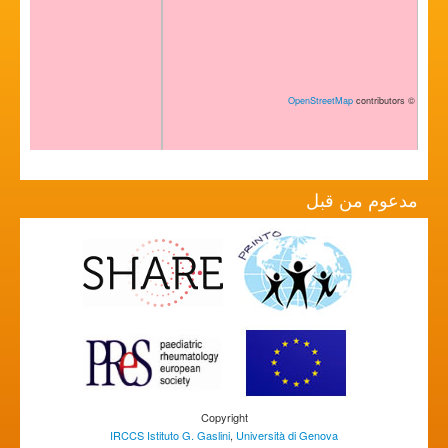
OpenStreetMap
contributors
©
مدعوم من قبل
Copyright
IRCCS Istituto G. Gaslini
,
Università di Genova