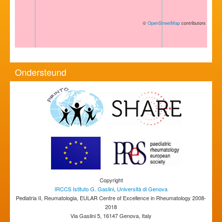
©
OpenStreetMap
contributors
Ondersteund
Copyright
IRCCS Istituto G. Gaslini
,
Università di Genova
Pediatria II, Reumatologia, EULAR Centre of Excellence in Rheumatology 2008-
2018
Via Gaslini 5, 16147 Genova, Italy