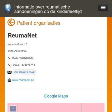
Informatie over reumatische
aandoeningen op de kinderleeftijd
Patient organisaties
ReumaNet
Imperiastraat 16
1930 Zaventem
0032-478827896
0032 - 475976744
www.reumanet.be
Google Maps
+