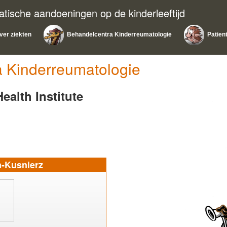
atische aandoeningen op de kinderleeftijd
ver ziekten
Behandelcentra Kinderreumatologie
Patien
 Kinderreumatologie
ealth Institute
a-Kusnierz