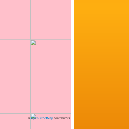
©
OpenStreetMap
contributors