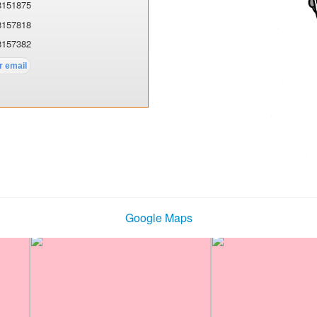
8151875
8157818
8157382
Google Maps