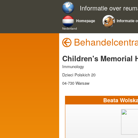
Informatie over reum
Homepage
Informatie o
Nederland
Behandelcentra
Children's Memorial H
Immunology
Dzieci Polskich 20
04-730 Warsaw
Beata Wolsk