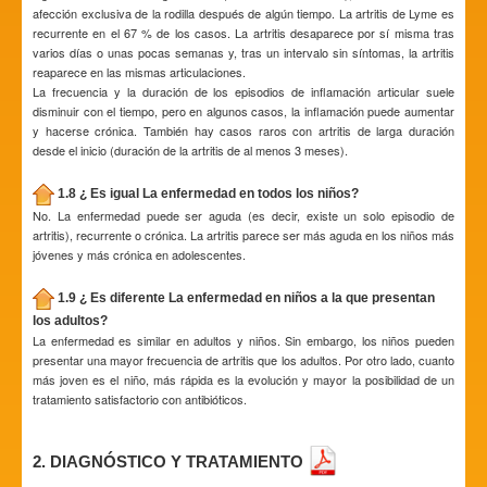
afección exclusiva de la rodilla después de algún tiempo. La artritis de Lyme es
recurrente en el 67 % de los casos. La artritis desaparece por sí misma tras
varios días o unas pocas semanas y, tras un intervalo sin síntomas, la artritis
reaparece en las mismas articulaciones.
La frecuencia y la duración de los episodios de inflamación articular suele
disminuir con el tiempo, pero en algunos casos, la inflamación puede aumentar
y hacerse crónica. También hay casos raros con artritis de larga duración
desde el inicio (duración de la artritis de al menos 3 meses).
1.8 ¿ Es igual La enfermedad en todos los niños?
No. La enfermedad puede ser aguda (es decir, existe un solo episodio de
artritis), recurrente o crónica. La artritis parece ser más aguda en los niños más
jóvenes y más crónica en adolescentes.
1.9 ¿ Es diferente La enfermedad en niños a la que presentan
los adultos?
La enfermedad es similar en adultos y niños. Sin embargo, los niños pueden
presentar una mayor frecuencia de artritis que los adultos. Por otro lado, cuanto
más joven es el niño, más rápida es la evolución y mayor la posibilidad de un
tratamiento satisfactorio con antibióticos.
2. DIAGNÓSTICO Y TRATAMIENTO