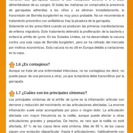
alimentándose de su sangre. Si todas las mañanas se comprueba la presencia
de garrapatas adheridas a los niños y se eliminan inmediatamente, la
transmisión de Borrelia burgdorferi es muy poco probable. No se recomienda el
tratamiento preventivo con antibióticos tras la picadura de la garrapata.
Solamente se les prescribirá cuando se producen las primeras manifestaciones
de eritema migratorio. Este tratamiento detendrá la proliferación de la bacteria y
evitará la artritis de Lyme. En los Estados Unidos, se ha desarrollado la vacuna
contra una sola cepa de Borrelia burgdoferi, pero se ha retirado del mercado
por motivos económicos. Esta vacuna no es útil en Europa debido a variaciones
en la cepa.
1.6 ¿Es contagiosa?
Aunque se trata de una enfermedad infecciosa, no es contagiosa (es decir, no
puede pasar de una persona a otra), ya que la bacteria debe transmitirse por la
garrapata.
1.7 ¿Cuáles son los principales síntomas?
Los principales síntomas de la artritis de Lyme es la inflamación articular con
derrame y reducción del movimiento en las articulaciones afectadas. La enorme
inflamación suele estar acompañada por poco o ningún dolor. La articulación
afectada con mayor frecuencia es la rodilla, aunque puede afectar a otras
articulaciones grandes y pequeñas. De hecho, es raro que la rodilla no esté
afectada, 67 % de los casos tiene este síntoma. Más de 95 % de los casos
siguen una evolución oligoarticular (hasta 4 articulaciones), habitualmente con