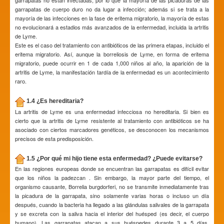
garrapatas no están infectadas, por lo que la mayoría de las picaduras de las
garrapatas de cuerpo duro no da lugar a infección; además si se trata a la
mayoría de las infecciones en la fase de eritema migratorio, la mayoría de estas
no evolucionará a estadios más avanzados de la enfermedad, incluida la artritis
de Lyme.
Este es el caso del tratamiento con antibióticos de las primera etapas, incluido el
eritema migratorio. Así, aunque la borreliosis de Lyme, en forma de eritema
migratorio, puede ocurrir en 1 de cada 1,000 niños al año, la aparición de la
artritis de Lyme, la manifestación tardía de la enfermedad es un acontecimiento
raro.
1.4 ¿Es hereditaria?
La artritis de Lyme es una enfermedad infecciosa no hereditaria. Si bien es
cierto que la artritis de Lyme resistente al tratamiento con antibióticos se ha
asociado con ciertos marcadores genéticos, se desconocen los mecanismos
precisos de esta predisposición.
1.5 ¿Por qué mi hijo tiene esta enfermedad? ¿Puede evitarse?
En las regiones europeas donde se encuentran las garrapatas es difícil evitar
que los niños la padezcan . Sin embargo, la mayor parte del tiempo, el
organismo causante, Borrelia burgdorferi, no se transmite inmediatamente tras
la picadura de la garrapata, sino solamente varias horas o incluso un día
después, cuando la bacteria ha llegado a las glándulas salivales de la garrapata
y se excreta con la saliva hacia el interior del huésped (es decir, el cuerpo
humano). Las garrapatas atacan a sus huéspedes durante 3 a 5 días,