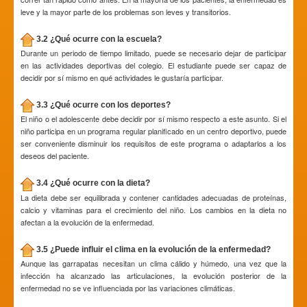
leve y la mayor parte de los problemas son leves y transitorios.
3.2 ¿Qué ocurre con la escuela?
Durante un periodo de tiempo limitado, puede se necesario dejar de participar
en las actividades deportivas del colegio. El estudiante puede ser capaz de
decidir por sí mismo en qué actividades le gustaría participar.
3.3 ¿Qué ocurre con los deportes?
El niño o el adolescente debe decidir por sí mismo respecto a este asunto. Si el
niño participa en un programa regular planificado en un centro deportivo, puede
ser conveniente disminuir los requisitos de este programa o adaptarlos a los
deseos del paciente.
3.4 ¿Qué ocurre con la dieta?
La dieta debe ser equilibrada y contener cantidades adecuadas de proteínas,
calcio y vitaminas para el crecimiento del niño. Los cambios en la dieta no
afectan a la evolución de la enfermedad.
3.5 ¿Puede influir el clima en la evolución de la enfermedad?
Aunque las garrapatas necesitan un clima cálido y húmedo, una vez que la
infección ha alcanzado las articulaciones, la evolución posterior de la
enfermedad no se ve influenciada por las variaciones climáticas.