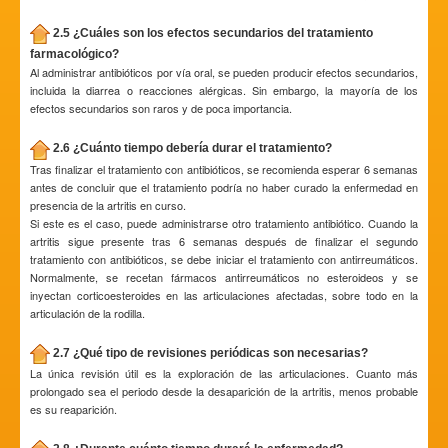
2.5 ¿Cuáles son los efectos secundarios del tratamiento
farmacológico?
Al administrar antibióticos por vía oral, se pueden producir efectos secundarios,
incluida la diarrea o reacciones alérgicas. Sin embargo, la mayoría de los
efectos secundarios son raros y de poca importancia.
2.6 ¿Cuánto tiempo debería durar el tratamiento?
Tras finalizar el tratamiento con antibióticos, se recomienda esperar 6 semanas
antes de concluir que el tratamiento podría no haber curado la enfermedad en
presencia de la artritis en curso.
Si este es el caso, puede administrarse otro tratamiento antibiótico. Cuando la
artritis sigue presente tras 6 semanas después de finalizar el segundo
tratamiento con antibióticos, se debe iniciar el tratamiento con antirreumáticos.
Normalmente, se recetan fármacos antirreumáticos no esteroideos y se
inyectan corticoesteroides en las articulaciones afectadas, sobre todo en la
articulación de la rodilla.
2.7 ¿Qué tipo de revisiones periódicas son necesarias?
La única revisión útil es la exploración de las articulaciones. Cuanto más
prolongado sea el periodo desde la desaparición de la artritis, menos probable
es su reaparición.