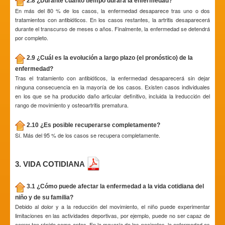
2.8 ¿Durante cuánto tiempo durará la enfermedad?
En más del 80 % de los casos, la enfermedad desaparece tras uno o dos
tratamientos con antibióticos. En los casos restantes, la artritis desaparecerá
durante el transcurso de meses o años. Finalmente, la enfermedad se detendrá
por completo.
2.9 ¿Cuál es la evolución a largo plazo (el pronóstico) de la
enfermedad?
Tras el tratamiento con antibióticos, la enfermedad desaparecerá sin dejar
ninguna consecuencia en la mayoría de los casos. Existen casos individuales
en los que se ha producido daño articular definitivo, incluida la lreducción del
rango de movimiento y osteoartritis prematura.
2.10 ¿Es posible recuperarse completamente?
Sí. Más del 95 % de los casos se recupera completamente.
3. VIDA COTIDIANA
3.1 ¿Cómo puede afectar la enfermedad a la vida cotidiana del
niño y de su familia?
Debido al dolor y a la reducción del movimiento, el niño puede experimentar
limitaciones en las actividades deportivas, por ejemplo, puede no ser capaz de
correr tan rápido como antes. En la mayoría de los pacientes, la enfermedad es