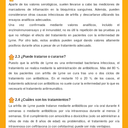
Aparte de los valores serológicos, suelen llevarse a cabo las mediciones de
marcadores de inflamación en la bioquímica sanguínea. Además, pueden
considerarse otras causas infecciosas de artritis y descartarse utilizando los
ensayos analíticos adecuados.
Una vez confirmada mediante valores analíticos, incluido el
enzimoinmunoensayo y el inmunoblot, no es útil ls repetición de las pruebas ya
que no reflejan el efecto del tratamiento en pacientes con la enfermedad de
Lyme. Por otro lado, estos análisis pueden seguir dando valores altamente
positivos durante años a pesar de un tratamiento adecuado.
2.3 ¿Puede tratarse o curarse?
Puesto que la artritis de Lyme es una enfermedad bacteriana infecciosa, el
tratamiento se realiza mediante la administración de antibióticos. Más del 80 %
de los pacientes con artritis de Lyme se cura tras uno o dos ciclos de
tratamiento con antibióticos. En el restante 10 o 20 % de los casos, el
tratamiento adicional con antibióticos no suele curar la enfermedad por lo que es
necesario el tratamiento antirreumático.
2.4 ¿Cuáles son los tratamientos?
La artritis de Lyme puede tratarse mediante antibióticos por vía oral durante 4
semanas o mediante antibióticos por vía intravenosa durante al menos 2
semanas. Si el cumplimiento con amoxicilina o doxiciclina (solo se administran a
niños de más de 8 años de edad) es problemático, el tratamiento por vía
intravenosa con ceftriaxona (o con cefotaxima) puede ser más ventajoso.