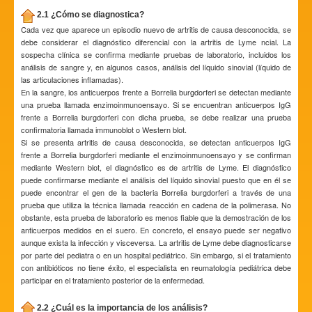
2.1 ¿Cómo se diagnostica?
Cada vez que aparece un episodio nuevo de artritis de causa desconocida, se
debe considerar el diagnóstico diferencial con la artritis de Lyme ncial. La
sospecha clínica se confirma mediante pruebas de laboratorio, incluidos los
análisis de sangre y, en algunos casos, análisis del líquido sinovial (líquido de
las articulaciones inflamadas).
En la sangre, los anticuerpos frente a Borrelia burgdorferi se detectan mediante
una prueba llamada enzimoinmunoensayo. Si se encuentran anticuerpos IgG
frente a Borrelia burgdorferi con dicha prueba, se debe realizar una prueba
confirmatoria llamada immunoblot o Western blot.
Si se presenta artritis de causa desconocida, se detectan anticuerpos IgG
frente a Borrelia burgdorferi mediante el enzimoinmunoensayo y se confirman
mediante Western blot, el diagnóstico es de artritis de Lyme. El diagnóstico
puede confirmarse mediante el análisis del líquido sinovial puesto que en él se
puede encontrar el gen de la bacteria Borrelia burgdorferi a través de una
prueba que utiliza la técnica llamada reacción en cadena de la polimerasa. No
obstante, esta prueba de laboratorio es menos fiable que la demostración de los
anticuerpos medidos en el suero. En concreto, el ensayo puede ser negativo
aunque exista la infección y visceversa. La artritis de Lyme debe diagnosticarse
por parte del pediatra o en un hospital pediátrico. Sin embargo, si el tratamiento
con antibióticos no tiene éxito, el especialista en reumatología pediátrica debe
participar en el tratamiento posterior de la enfermedad.
2.2 ¿Cuál es la importancia de los análisis?