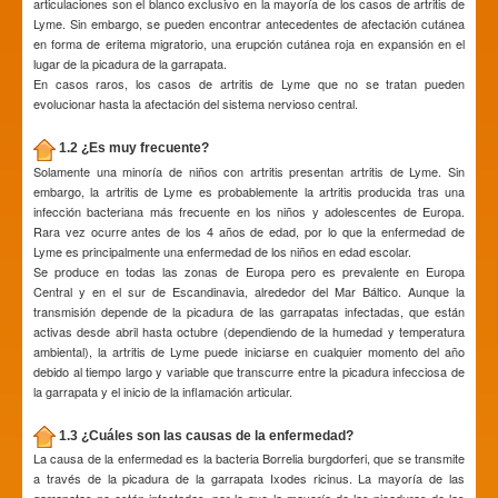
articulaciones son el blanco exclusivo en la mayoría de los casos de artritis de
Lyme. Sin embargo, se pueden encontrar antecedentes de afectación cutánea
en forma de eritema migratorio, una erupción cutánea roja en expansión en el
lugar de la picadura de la garrapata.
En casos raros, los casos de artritis de Lyme que no se tratan pueden
evolucionar hasta la afectación del sistema nervioso central.
1.2 ¿Es muy frecuente?
Solamente una minoría de niños con artritis presentan artritis de Lyme. Sin
embargo, la artritis de Lyme es probablemente la artritis producida tras una
infección bacteriana más frecuente en los niños y adolescentes de Europa.
Rara vez ocurre antes de los 4 años de edad, por lo que la enfermedad de
Lyme es principalmente una enfermedad de los niños en edad escolar.
Se produce en todas las zonas de Europa pero es prevalente en Europa
Central y en el sur de Escandinavia, alrededor del Mar Báltico. Aunque la
transmisión depende de la picadura de las garrapatas infectadas, que están
activas desde abril hasta octubre (dependiendo de la humedad y temperatura
ambiental), la artritis de Lyme puede iniciarse en cualquier momento del año
debido al tiempo largo y variable que transcurre entre la picadura infecciosa de
la garrapata y el inicio de la inflamación articular.
1.3 ¿Cuáles son las causas de la enfermedad?
La causa de la enfermedad es la bacteria Borrelia burgdorferi, que se transmite
a través de la picadura de la garrapata Ixodes ricinus. La mayoría de las