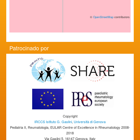
©
OpenStreetMap
contributors
Patrocinado por
Copyright
IRCCS Istituto G. Gaslini
,
Università di Genova
Pediatria II, Reumatologia, EULAR Centre of Excellence in Rheumatology 2008-
2018
Via Gaslini 5, 16147 Genova, Italy