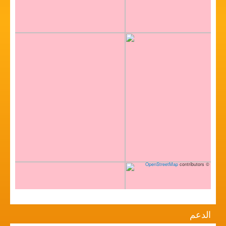
OpenStreetMap
contributors
©
الدعم