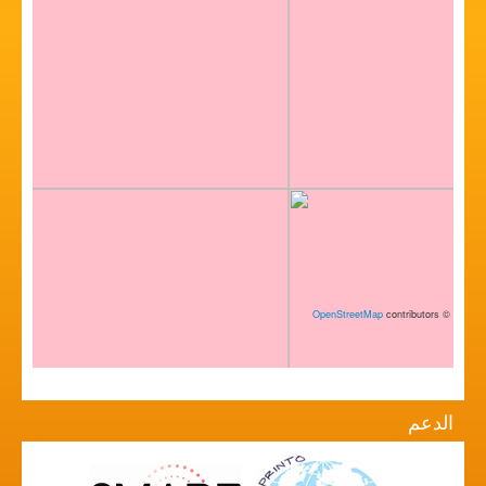
OpenStreetMap
contributors
©
الدعم