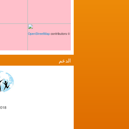
OpenStreetMap
contributors
©
الدعم
2018