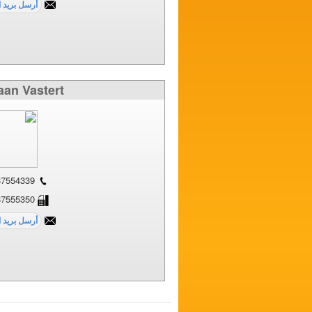
aan Vastert
0031-887554339
0031-887555350