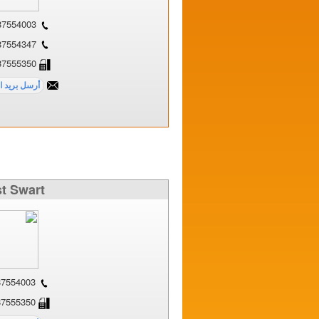
0031-887554003
0031-887554347
0031-887555350
t Swart
0031-887554003
0031-887555350