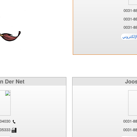
n Der Net
Joos
0088-7552504030
0088-7552505333