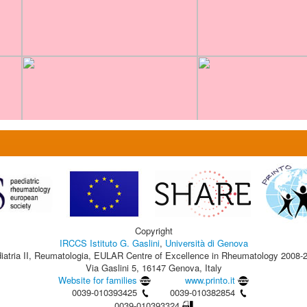
Copyright
IRCCS Istituto G. Gaslini
,
Università di Genova
iatria II, Reumatologia, EULAR Centre of Excellence in Rheumatology 2008-
Via Gaslini 5, 16147 Genova, Italy
Website for families
www.printo.it
0039-010393425
0039-010382854
0039-010393324