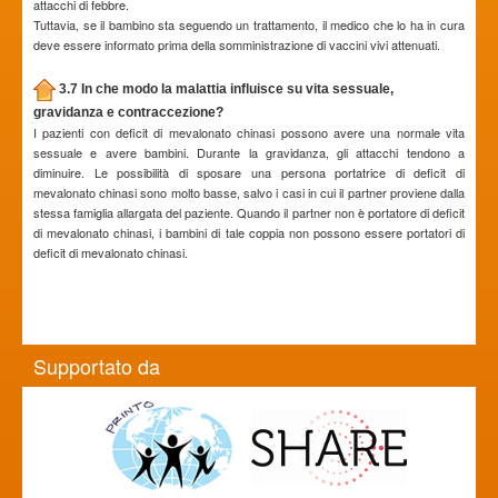
attacchi di febbre.
Tuttavia, se il bambino sta seguendo un trattamento, il medico che lo ha in cura
deve essere informato prima della somministrazione di vaccini vivi attenuati.
3.7 In che modo la malattia influisce su vita sessuale,
gravidanza e contraccezione?
I pazienti con deficit di mevalonato chinasi possono avere una normale vita
sessuale e avere bambini. Durante la gravidanza, gli attacchi tendono a
diminuire. Le possibilità di sposare una persona portatrice di deficit di
mevalonato chinasi sono molto basse, salvo i casi in cui il partner proviene dalla
stessa famiglia allargata del paziente. Quando il partner non è portatore di deficit
di mevalonato chinasi, i bambini di tale coppia non possono essere portatori di
deficit di mevalonato chinasi.
Supportato da