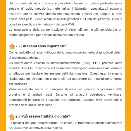
Da un punto di vista chimico, è possibile rilevare un valore particolarmente
elevato di acido mevalonico nelle urine. I laboratori specializzati possono
misurare anche l’attività dell’enzima mevalonato chinasi nel sangue o nelle
cellule della pelle. Viene svolta un’analisi genetica sul DNA del paziente, in cui è
possibile identificare le mutazioni dei geni MVK.
La misurazione della concentrazione di siero IgD non è più considerata un
esame diagnostico per il deficit di mevalonato chinasi.
2.2 Gli esami sono importanti?
Come suddetto, gli esami di laboratorio sono importanti nella diagnosi del deficit
di mevalonato chinasi.
Gli esami come velocità di eritrosedimentazione (ESR), PRC, proteina siero
amiloide A (SAA), emocromo ed esame del fibrinogeno sono importanti durante
un attacco per valutare l’estensione dell’infiammazione. Questi esami vengono
ripetuti quando i sintomi non ci sono più per osservare se i risultati sono tornati
alla normalità.
Viene esaminato anche un campione di urine per valutare la presenza della
proteina e di globuli rossi. Durante gli attacchi potrebbero verificarsi
cambiamenti temporanei. I pazienti con amiloidosi avranno livelli persistenti di
proteine nelle analisi delle urine.
2.3 Può essere trattata o curata?
La malattia non può essere curata, né esiste un trattamento efficace dimostrato
per il controllo dell’attività della malattia.