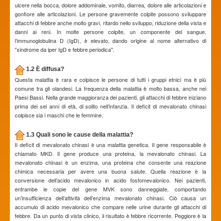
ulcere nella bocca, dolore addominale, vomito, diarrea, dolore alle articolazioni e
gonfiore alle articolazioni. Le persone gravemente colpite possono sviluppare
attacchi di febbre anche molto gravi, ritardo nello sviluppo, riduzione della vista e
danni ai reni. In molte persone colpite, un componente del sangue,
l’immunoglobulina D (IgD), è elevato, dando origine al nome alternativo di
"sindrome da iper IgD e febbre periodica".
1.2 È diffusa?
Questa malattia è rara e colpisce le persone di tutti i gruppi etnici ma è più
comune tra gli olandesi. La frequenza della malattia è molto bassa, anche nei
Paesi Bassi. Nella grande maggioranza dei pazienti, gli attacchi di febbre iniziano
prima dei sei anni di età, di solito nell’infanzia. Il deficit di mevalonato chinasi
colpisce sia i maschi che le femmine.
1.3 Quali sono le cause della malattia?
Il deficit di mevalonato chinasi è una malattia genetica. Il gene responsabile è
chiamato MKD. Il gene produce una proteina, la mevalonato chinasi. La
mevalonato chinasi è un enzima, una proteina che consente una reazione
chimica necessaria per avere una buona salute. Quella reazione è la
conversione dell’acido mevalonico in acido fosfomevalonico. Nei pazienti,
entrambe le copie del gene MVK sono danneggiate, comportando
un’insufficienza dell’attività dell’enzima mevalonato chinasi. Ciò causa un
accumulo di acido mevalonico che compare nelle urine durante gli attacchi di
febbre. Da un punto di vista clinico, il risultato è febbre ricorrente. Peggiore è la