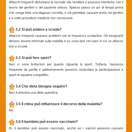
Attacchi frequenti disturbano la normale vita familiare e possono interferire con il
lavoro dei genitori o del paziente stesso. Spesso passa un po’ di tempo prima
che venga fatta una diagnosi corretta, e ciò potrebbe causare ansia nei genitori
e a volte procedure mediche non necessarie.
3.2 Si può andare a scuola?
Attacchi frequenti causano problemi con la frequenza scolastica. Gli insegnanti
devono essere informati sulla malattia e su cosa fare nel caso in cui un attacco
inizi a scuola.
3.3 Si può fare sport?
Non ci sono limitazioni per quanto riguarda lo sport. Tuttavia, l’assenza
frequente da partite e addestramento possono ostacolare la partecipazione a
sport di squadra competitivi.
3.4 Che dieta bisogna seguire?
Non è prevista una dieta specifica.
3.5 Il clima può influenzare il decorso della malattia?
No.
3.6 Il bambino può essere vaccinato?
Sì, il bambino può essere vaccinato, anche se i vaccini possono causare