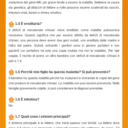
mutazione del gene MK, più grave tende a essere la malattia. Sebbene la causa
sia genetica, gli attacchi di febbre a volte possono essere scatenati da vaccini,
infezioni virali, lesioni o stress emotivo.
1.4 È ereditaria?
Il deficit di mevalonato chinasi viene ereditato come malattia autosomica
recessiva. Questo significa che per essere affetta da deficit di mevalonato
chinasi, una persona deve avere due geni mutati, uno ereditato dalla madre e
l’altro dal padre. Quindi, entrambi i genitori sono in genere portatori e non
pazienti (un portatore ha solo una copia mutata ma non la malattia). Per tale
coppia, il rischio di avere un altro bambino con deficit di mevalonato chinasi è
pari a 1:4.
1.5 Perché mio figlio ha questa malattia? Si può prevenire?
Il bambino ha questa malattia perché ha mutazioni in entrambe le copie del gene
che produce la mevalonato chinasi. La malattia non può essere prevenuta. Nelle
famiglie gravemente colpite, si può considerare la diagnosi prenatale.
1.6 È infettiva?
No.
1.7 Quali sono i sintomi principali?
Il sintomo principale è la febbre, che inizia spesso con brividi. La febbre dura
circa 3-6 giorni e si ripresenta a intervalli regolari (da settimane da mesi). Gli