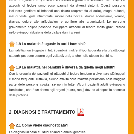
attacchi di febbre sono accompagnati da diversi sintomi. Questi possono
includere gonfiore ai linfonodi con dolore (soprattutto al collo), sfoghi cutanei,
mal di testa, gola infiammata, ulcere nella bocca, dolore addominale, vomito,
diarrea, dolore alle articolazioni e gonfiore alle articolazioni. Le persone
gravemente colpite possono sviluppare attacchi di febbre molto gravi, ritardo
nello sviluppo, riduzione della vista e danni ai reni.
1.8 La malattia è uguale in tutti i bambini?
La malattia non è uguale in tutti i bambini. Inoltre, il tipo, la durata e la gravità degli
attacchi possono essere ogni volta diversi, anche nello stesso bambino.
1.9 La malattia nei bambini è diversa da quella negli adulti?
Con la crescita dei pazienti, gli attacchi di febbre tendono a diventare più leggeri
e meno frequenti. Tuttavia, alcune attività della malattia persistono nella maggior
parte delle persone colpite, se non in tutte. Alcuni pazienti adulti sviluppano
l’amiloidosi, che è un danno agli organi (cuore, reni,) dovuto al deposito anomalo
della proteina.
2. DIAGNOSI E TRATTAMENTO
2.1 Come viene diagnosticata?
La diagnosi si basa su studi chimici e analisi genetica.