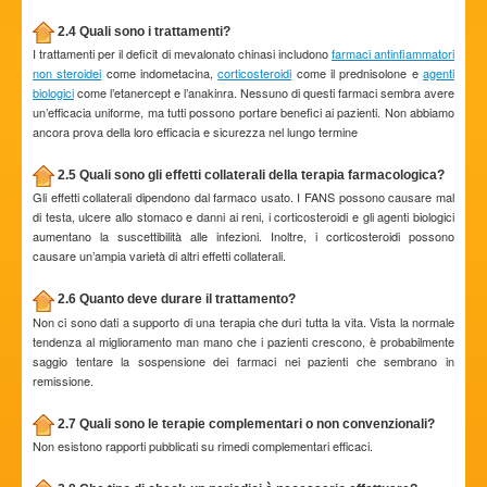
2.4 Quali sono i trattamenti?
I trattamenti per il deficit di mevalonato chinasi includono
farmaci antinfiammatori
non steroidei
come indometacina,
corticosteroidi
come il prednisolone e
agenti
biologici
come l’etanercept e l’anakinra. Nessuno di questi farmaci sembra avere
un’efficacia uniforme, ma tutti possono portare benefici ai pazienti. Non abbiamo
ancora prova della loro efficacia e sicurezza nel lungo termine
2.5 Quali sono gli effetti collaterali della terapia farmacologica?
Gli effetti collaterali dipendono dal farmaco usato. I FANS possono causare mal
di testa, ulcere allo stomaco e danni ai reni, i corticosteroidi e gli agenti biologici
aumentano la suscettibilità alle infezioni. Inoltre, i corticosteroidi possono
causare un’ampia varietà di altri effetti collaterali.
2.6 Quanto deve durare il trattamento?
Non ci sono dati a supporto di una terapia che duri tutta la vita. Vista la normale
tendenza al miglioramento man mano che i pazienti crescono, è probabilmente
saggio tentare la sospensione dei farmaci nei pazienti che sembrano in
remissione.
2.7 Quali sono le terapie complementari o non convenzionali?
Non esistono rapporti pubblicati su rimedi complementari efficaci.