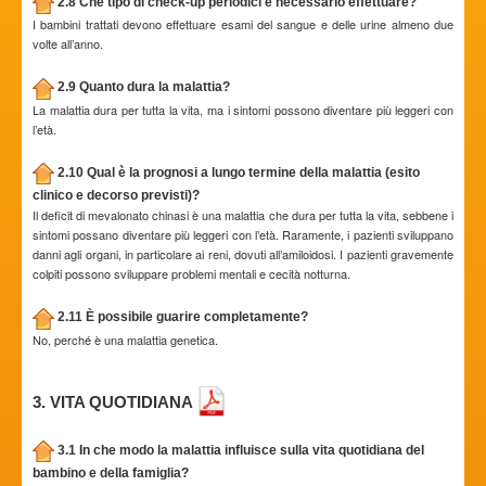
2.8 Che tipo di check-up periodici è necessario effettuare?
I bambini trattati devono effettuare esami del sangue e delle urine almeno due
volte all’anno.
2.9 Quanto dura la malattia?
La malattia dura per tutta la vita, ma i sintomi possono diventare più leggeri con
l’età.
2.10 Qual è la prognosi a lungo termine della malattia (esito
clinico e decorso previsti)?
Il deficit di mevalonato chinasi è una malattia che dura per tutta la vita, sebbene i
sintomi possano diventare più leggeri con l’età. Raramente, i pazienti sviluppano
danni agli organi, in particolare ai reni, dovuti all’amiloidosi. I pazienti gravemente
colpiti possono sviluppare problemi mentali e cecità notturna.
2.11 È possibile guarire completamente?
No, perché è una malattia genetica.
3. VITA QUOTIDIANA
3.1 In che modo la malattia influisce sulla vita quotidiana del
bambino e della famiglia?