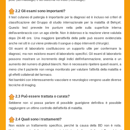
2.2 Gli esami sono importanti?
Il test cutaneo di patergia è importante per la diagnosi ed è incluso nei criteri di
classificazione del Gruppo di studio internazionale per la malattia di Behçet.
Questo test prevede tre punture nella pelle sulla superficie interna
dell’avambraccio con un ago sterile. Non è doloroso e la reazione viene valutata
dopo 24-48 ore. Una maggiore iperattività della pelle può essere evidenziata
anche nei siti in cui viene prelevato il sangue o dopo interventi chirurgici.
Gli esami di laboratorio costituiscono un supporto utile per confermare la
diagnosi, ma non esistono esami di laboratorio specifici. Gli esami di laboratorio
possono mostrare un incremento degli indici dell’infiammazione, anemia e un
aumento del numero di globuli bianchi. Non è necessario ripetere questi esami, a
meno che il paziente non venga monitorato per valutare l’attività della malattia e
gli effetti collaterali del farmaco.
Nei bambini con interessamento vascolare e neurologico vengono usate diverse
tecniche di imaging.
2.3 Può essere trattata o curata?
Sebbene non si possa parlare di possibile guarigione definitiva è possibile
raggiungere un ottimo controllo dell’attività di malattia.
2.4 Quali sono i trattamenti?
Non esiste un trattamento specifico, perché la causa della BD non è nota.