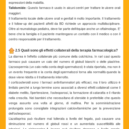
espressioni della malattia.
Questo farmaco è usato in alcuni centri per trattare le ulcere orali
Talidomide:
maggiori.
Il trattamento locale delle ulcere orali e genitali è molto importante. Il trattamento
e il follow-up dei pazienti affetti da BD richiede un approccio multidisciplinare.
Oltre al reumatologo pediatra, deve far parte dell’équipe anche un oftalmologo. E’
bene che la famiglia e il paziente mantengano un contatto con il medico o con il
centro responsabile per il trattamento.
2.5 Quali sono gli effetti collaterali della terapia farmacologica?
La diarrea è l’effetto collaterale più comune della colchicina. In rari casi questo
farmaco può causare un calo del numero di globuli bianchi o delle piastrine.
L’azoospermia (un calo nella conta degli spermatozoi) è stata riportata, ma non è
un evento frequente e la conta degli spermatozoi torna alla normalità quando la
dose viene ridotta o il trattamento interrotto.
I corticosteroidi sono i farmaci antinfiammatori più efficaci, ma il loro utilizzo è
limitato perché a lungo termine sono associati a diversi effetti collaterali come il
diabete mellito, l’ipertensione, l’osteoporosi, la formazione di cataratta e il ritardo
nella crescita. Nei bambini che necessitano di steroide è preferibile che questo
venga assunto una volta al giorno, di mattina. Per la somministrazione
prolungata sono consigliate integrazioni calciovitaminiche per la prevenzione
dell’osteoporosi.
L’azatioprina può risultare mal tollerata a livello del fegato, può causare una
diminuzione nel numero di globuli rossi e un aumentata suscettibilità alle
infezioni. La ciclosporina-A invece può risultare dannosa a livello renale,