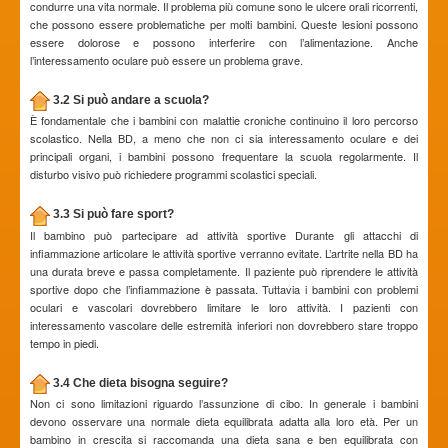
condurre una vita normale. Il problema più comune sono le ulcere orali ricorrenti,
che possono essere problematiche per molti bambini. Queste lesioni possono
essere dolorose e possono interferire con l’alimentazione. Anche
l’interessamento oculare può essere un problema grave.
3.2 Si può andare a scuola?
È fondamentale che i bambini con malattie croniche continuino il loro percorso
scolastico. Nella BD, a meno che non ci sia interessamento oculare e dei
principali organi, i bambini possono frequentare la scuola regolarmente. Il
disturbo visivo può richiedere programmi scolastici speciali.
3.3 Si può fare sport?
Il bambino può partecipare ad attività sportive Durante gli attacchi di
infiammazione articolare le attività sportive verranno evitate. L’artrite nella BD ha
una durata breve e passa completamente. Il paziente può riprendere le attività
sportive dopo che l’infiammazione è passata. Tuttavia i bambini con problemi
oculari e vascolari dovrebbero limitare le loro attività. I pazienti con
interessamento vascolare delle estremità inferiori non dovrebbero stare troppo
tempo in piedi.
3.4 Che dieta bisogna seguire?
Non ci sono limitazioni riguardo l’assunzione di cibo. In generale i bambini
devono osservare una normale dieta equilibrata adatta alla loro età. Per un
bambino in crescita si raccomanda una dieta sana e ben equilibrata con