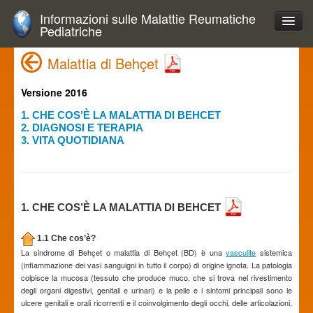
Informazioni sulle Malattie Reumatiche
Pediatriche
Malattia di Behçet
Versione 2016
1. CHE COS’È LA MALATTIA DI BEHCET
2. DIAGNOSI E TERAPIA
3. VITA QUOTIDIANA
1. CHE COS’È LA MALATTIA DI BEHCET
1.1 Che cos’è?
La sindrome di Behçet o malattia di Behçet (BD) è una
vasculite
sistemica
(infiammazione dei vasi sanguigni in tutto il corpo) di origine ignota. La patologia
colpisce la mucosa (tessuto che produce muco, che si trova nel rivestimento
degli organi digestivi, genitali e urinari) e la pelle e i sintomi principali sono le
ulcere genitali e orali ricorrenti e il coinvolgimento degli occhi, delle articolazioni,