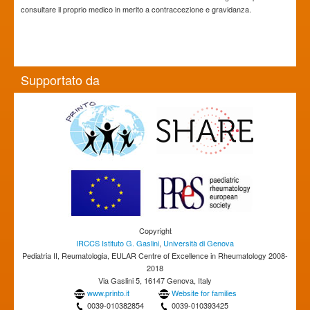
consultare il proprio medico in merito a contraccezione e gravidanza.
Supportato da
Copyright
IRCCS Istituto G. Gaslini
,
Università di Genova
Pediatria II, Reumatologia, EULAR Centre of Excellence in Rheumatology 2008-
2018
Via Gaslini 5, 16147 Genova, Italy
www.printo.it
Website for families
0039-010382854
0039-010393425