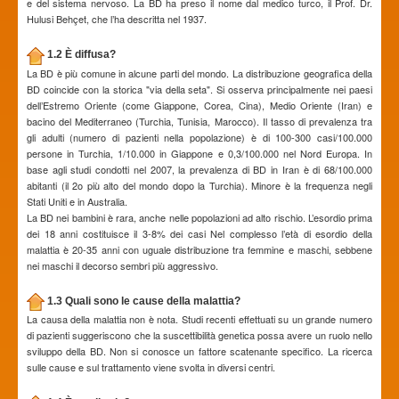
e del sistema nervoso. La BD ha preso il nome dal medico turco, il Prof. Dr.
Hulusi Behçet, che l’ha descritta nel 1937.
1.2 È diffusa?
La BD è più comune in alcune parti del mondo. La distribuzione geografica della
BD coincide con la storica "via della seta". Si osserva principalmente nei paesi
dell’Estremo Oriente (come Giappone, Corea, Cina), Medio Oriente (Iran) e
bacino del Mediterraneo (Turchia, Tunisia, Marocco). Il tasso di prevalenza tra
gli adulti (numero di pazienti nella popolazione) è di 100-300 casi/100.000
persone in Turchia, 1/10.000 in Giappone e 0,3/100.000 nel Nord Europa. In
base agli studi condotti nel 2007, la prevalenza di BD in Iran è di 68/100.000
abitanti (il 2o più alto del mondo dopo la Turchia). Minore è la frequenza negli
Stati Uniti e in Australia.
La BD nei bambini è rara, anche nelle popolazioni ad alto rischio. L’esordio prima
dei 18 anni costituisce il 3-8% dei casi Nel complesso l’età di esordio della
malattia è 20-35 anni con uguale distribuzione tra femmine e maschi, sebbene
nei maschi il decorso sembri più aggressivo.
1.3 Quali sono le cause della malattia?
La causa della malattia non è nota. Studi recenti effettuati su un grande numero
di pazienti suggeriscono che la suscettibilità genetica possa avere un ruolo nello
sviluppo della BD. Non si conosce un fattore scatenante specifico. La ricerca
sulle cause e sul trattamento viene svolta in diversi centri.