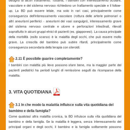
bisogno di alcun trattamento. Tuttavia, i bambini con interessamento oculare,
vascolare e del sistema nervoso richiedono un trattamento speciale e il follow-
up. La BD può essere letale, ma solo in rari casi, principalmente come
conseguenza dell’interessamento vascolare (rottura delle arterie polmonari o
altri aneurismi periferici - aneurismi dei vasi sanguigni), interessamento grave
del sistema nervoso centrale e ulcere e perforazioni intestinali, rilevati
soprattutto in alcuni gruppi etnici di pazienti (es. giapponesi). La causa principale
della morbilità (esito scarso) è la malattia degli occhi, che può essere molto
grave. La crescita del bambino può subire ritardi, principalmente come
conseguenza secondaria della terapia con steroidi.
2.11 È possibile guarire completamente?
I bambini con malattia più lieve possono stare bene, ma la maggior parte dei
pazienti pediatrici ha periodi lunghi di remissione seguiti da ricomparse della
malattia.
3. VITA QUOTIDIANA
3.1 In che modo la malattia influisce sulla vita quotidiana del
bambino e della famiglia?
Come qualsiasi altra malattia cronica, la BD influisce sulla vita quotidiana del
bambino e della famiglia. Se la malattia è leggera, senza interessamento dei
principali organi e degli occhi, il bambino e la famiglia solitamente possono