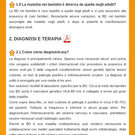
1.9 La malattia nei bambini è diversa da quella negli adulti?
La BD nei bambini è rara rispetto a quella negli adulti e si può associare alla
presenza di casi familiari. Nonostante alcune variazioni, la BD nei bambini
assomiglia alla malattia negli adulti, e dopo la pubertà le manifestazioni
divengano simili.
2. DIAGNOSI E TERAPIA
2.1 Come viene diagnosticata?
La diagnosi è principalmente clinica. Spesso sono necessari alcuni anni prima
che vengano soddisfatti i criteri internazionali che prevedono la presenza di
ulcere orali più 2 delle seguenti caratteristiche: ulcere genitali, tipiche lesioni
cutanee, un test di patergia positivo o interessamento oculare. La diagnosi di
solito è prorogata per una media di tre anni.
Non esistono risultati di laboratorio specifici per la BD. Circa la metà dei bambini
con BD porta il marcatore genetico HLA-B5 che è collegato a forme più gravi
della malattia.
Come sopra descritto, un test cutaneo di patergia è positivo in circa il 60-70%
dei pazienti. Tuttavia, la frequenza è inferiore in alcuni gruppi etnici. Per
diagnosticare l’interessamento del sistema nervoso e vascolare, potrebbero
essere necessari studi radiologici specifici.
Poiché la BD è una malattia multisistemica, può rendersi necessaria la
collaborazione con medici specialisti trattamento degli occhi (oftalmologo), della
pelle (dermatologo) e del sistema nervoso (neurologo).