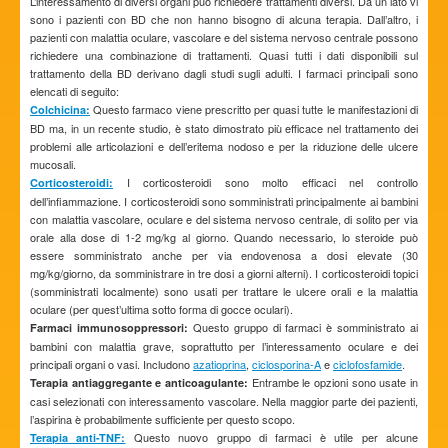
L’interessamento di diversi organi può richiedere trattamenti diversi. Da un lato vi
sono i pazienti con BD che non hanno bisogno di alcuna terapia. Dall’altro, i
pazienti con malattia oculare, vascolare e del sistema nervoso centrale possono
richiedere una combinazione di trattamenti. Quasi tutti i dati disponibili sul
trattamento della BD derivano dagli studi sugli adulti. I farmaci principali sono
elencati di seguito:
Questo farmaco viene prescritto per quasi tutte le manifestazioni di
Colchicina:
BD ma, in un recente studio, è stato dimostrato più efficace nel trattamento dei
problemi alle articolazioni e dell’eritema nodoso e per la riduzione delle ulcere
mucosali.
I corticosteroidi sono molto efficaci nel controllo
Corticosteroidi:
dell’infiammazione. I corticosteroidi sono somministrati principalmente ai bambini
con malattia vascolare, oculare e del sistema nervoso centrale, di solito per via
orale alla dose di 1-2 mg/kg al giorno. Quando necessario, lo steroide può
essere somministrato anche per via endovenosa a dosi elevate (30
mg/kg/giorno, da somministrare in tre dosi a giorni alterni). I corticosteroidi topici
(somministrati localmente) sono usati per trattare le ulcere orali e la malattia
oculare (per quest’ultima sotto forma di gocce oculari).
Questo gruppo di farmaci è somministrato ai
Farmaci immunosoppressori:
bambini con malattia grave, soprattutto per l’interessamento oculare e dei
principali organi o vasi. Includono
azatioprina
,
ciclosporina-A
e
ciclofosfamide
.
Entrambe le opzioni sono usate in
Terapia antiaggregante e anticoagulante:
casi selezionati con interessamento vascolare. Nella maggior parte dei pazienti,
l’aspirina è probabilmente sufficiente per questo scopo.
Questo nuovo gruppo di farmaci è utile per alcune
Terapia anti-TNF: