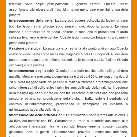
femmine sono colpiti principalmente i genitali esterni. Queste ulcere
assomigliano alle ulcere orali. I bambini hanno meno ulcere genitali prima della
pubertà.
La cute può essere coinvolta da lesioni di vario
Interessamento della pelle:
tipo. Le lesioni simili all’acne sono presenti solo dopo la pubertà. L’eritema
nodoso è caratterizzato da noduli, dolorosi e rossi che si presentano di solito
sulla parte anteriore delle gambe. Queste lesioni sono più frequenti tra i bambini
prima della pubertà.
La patergia è la reattività alla puntura di un ago Questa
Reazione patergica:
reazione viene usata come un esame diagnostico nella BD: dopo 24-48 ore dalla
puntura con un ago sterile sull’avambraccio si forma una papula (lesione rilevata
circolare) o una pustola.
Questa è una delle manifestazioni più gravi della
Interessamento degli occhi:
malattia. Mentre la prevalenza complessiva è di circa il 50%, nei maschi arriva al
70%. Nella maggior parte dei pazienti la malattia interessa entrambi gli occhi che
sono interessati di solito entro i primi tre anni dall’inizio della malattia. Il decorso
della malattia agli occhi è cronico, con fasi ricorrenti di riattivazione che possono
condurre ad una compromissione della vista. Il trattamento è incentrato sul
controllo dell’infiammazione, prevenendo le ricomparse ed evitando o
minimizzando la perdita della vista.
Le articolazioni sono interessate in circa il
Interessamento delle articolazioni:
30-50% dei bambini con BD. Solitamente si tratta di un’artrite con meno di 4
articolazioni interessate. Tra le sedi più frequentemente colpite: caviglie,
ginocchia, polsi e gomiti. L’infiammazione provoca tumefazione articolare,
limitazione nei movimenti articolari e rigidità. È molto raro che questa