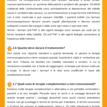
causare ipertensione, un aumento della peluria e problemi alle gengive. Gli effetti
collaterali della ciclofosfamide sono principalmente la depressione del midollo
osseo e i problemi alla vescica. La somministrazione a lungo termine interferisce
con il ciclo mestruale e può causare infertilità. I pazienti trattati con farmaci
immunosoppressori devono essere seguiti attentamente e devono essere
sottoposti a esami del sangue e delle urine ogni mese o ogni due mesi.
Anche i farmaci anti-TNF e altri agenti biologici sono sempre più usati per le
forme resistenti della malattia. Gli anti-TNF e altri agenti biologici aumentano la
frequenza delle infezioni.
2.6 Quanto deve durare il trattamento?
Non esiste una risposta standard a questa domanda. In genere la terapia
immunosoppressiva viene sospesa quando il paziente è stato in remissione per
due anni. Tuttavia nei bambini con malattia vascolare e oculare, in cui la
remissione completa non è facile da raggiungere, la terapia può durare molto più
a lungo. In alcuni casi i farmaci e le dosi sono modificate in base alle
manifestazioni locali.
2.7 Quali sono le terapie complementari o non convenzionali?
Esistono molte terapie complementari e alternative e ciò potrebbe confondere i
pazienti e le loro famiglie. Pensate bene ai rischi e ai vantaggi derivanti da
queste terapie poiché i vantaggi dimostrati sono pochi mentre potrebbero
essere vari gli svantaggi in termini di rischio per il bambino, in termini economici
e di tempi per arrivare al miglioramento clinico e. Se siete interessati a terapie