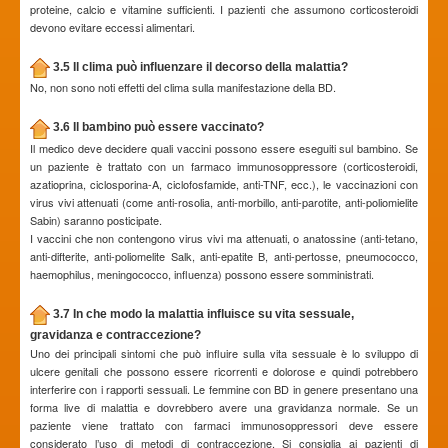
proteine, calcio e vitamine sufficienti. I pazienti che assumono corticosteroidi
devono evitare eccessi alimentari.
3.5 Il clima può influenzare il decorso della malattia?
No, non sono noti effetti del clima sulla manifestazione della BD.
3.6 Il bambino può essere vaccinato?
Il medico deve decidere quali vaccini possono essere eseguiti sul bambino. Se
un paziente è trattato con un farmaco immunosoppressore (corticosteroidi,
azatioprina, ciclosporina-A, ciclofosfamide, anti-TNF, ecc.), le vaccinazioni con
virus vivi attenuati (come anti-rosolia, anti-morbillo, anti-parotite, anti-poliomielite
Sabin) saranno posticipate.
I vaccini che non contengono virus vivi ma attenuati, o anatossine (anti-tetano,
anti-difterite, anti-poliomelite Salk, anti-epatite B, anti-pertosse, pneumococco,
haemophilus, meningococco, influenza) possono essere somministrati.
3.7 In che modo la malattia influisce su vita sessuale,
gravidanza e contraccezione?
Uno dei principali sintomi che può influire sulla vita sessuale è lo sviluppo di
ulcere genitali che possono essere ricorrenti e dolorose e quindi potrebbero
interferire con i rapporti sessuali. Le femmine con BD in genere presentano una
forma live di malattia e dovrebbero avere una gravidanza normale. Se un
paziente viene trattato con farmaci immunosoppressori deve essere
considerato l’uso di metodi di contraccezione. Si consiglia ai pazienti di