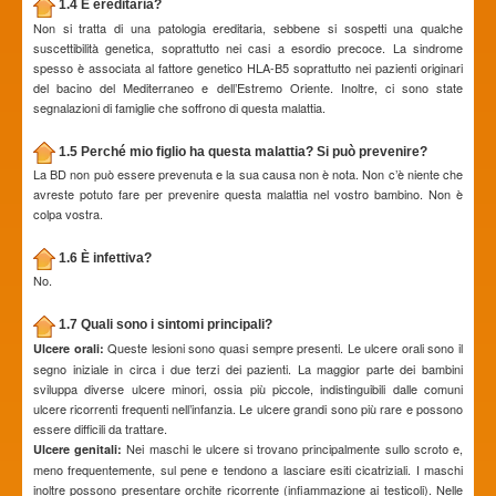
1.4 È ereditaria?
Non si tratta di una patologia ereditaria, sebbene si sospetti una qualche
suscettibilità genetica, soprattutto nei casi a esordio precoce. La sindrome
spesso è associata al fattore genetico HLA-B5 soprattutto nei pazienti originari
del bacino del Mediterraneo e dell’Estremo Oriente. Inoltre, ci sono state
segnalazioni di famiglie che soffrono di questa malattia.
1.5 Perché mio figlio ha questa malattia? Si può prevenire?
La BD non può essere prevenuta e la sua causa non è nota. Non c’è niente che
avreste potuto fare per prevenire questa malattia nel vostro bambino. Non è
colpa vostra.
1.6 È infettiva?
No.
1.7 Quali sono i sintomi principali?
Queste lesioni sono quasi sempre presenti. Le ulcere orali sono il
Ulcere orali:
segno iniziale in circa i due terzi dei pazienti. La maggior parte dei bambini
sviluppa diverse ulcere minori, ossia più piccole, indistinguibili dalle comuni
ulcere ricorrenti frequenti nell’infanzia. Le ulcere grandi sono più rare e possono
essere difficili da trattare.
Nei maschi le ulcere si trovano principalmente sullo scroto e,
Ulcere genitali:
meno frequentemente, sul pene e tendono a lasciare esiti cicatriziali. I maschi
inoltre possono presentare orchite ricorrente (infiammazione ai testicoli). Nelle