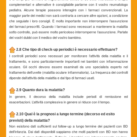
complementari e alternative è consigliabile parlarne con il vostro reumatologo
pediatra. Alcune terapie possono interagire con i farmaci convenzionali. La
maggior parte dei medici non sarà contraria a cercare altre opzioni, a condizione
che seguiate i loro consigli. È molto importante non interrompere l’assunzione
dei farmaci prescritti. Quando i farmaci sono necessari a mantenere la malattia
sotto controllo, può essere molto pericoloso interromperne l’assunzione. Parlate
dei vostri dubbi con il medico del vostro bambino.
2.8 Che tipo di check-up periodici è necessario effettuare?
I controlli periodici sono necessari per monitorare l’attività della malattia e il
trattamento, e sono particolarmente importanti nei bambini con infiammazione
oculare. Gli occhi devono essere esaminati da uno specialista esperto nel
trattamento dell’uveite (malattia oculare infiammatoria). La frequenza dei controlli
dipende dall’attività della malattia e dal tipo di farmaci usati.
2.9 Quanto dura la malattia?
In genere, il decorso della malattia include periodi di remissione ed
esacerbazioni. L’attività complessiva in genere si riduce con il tempo.
2.10 Qual è la prognosi a lungo termine (decorso ed esito
previsti) della malattia?
Non esistono dati sufficienti sul follow-up a lungo termine dei pazienti con BD
dell’infanzia. Dai dati disponibili sappiamo che molti pazienti con BD non hanno