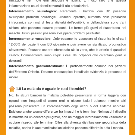
infiammazione causi danni irreversibili alle articolazioni.
Raramente i bambini con BD possono
Interessamento neurologico:
sviluppare problemi neurologici. Attacchi epilettici, aumento della pressione
intracranica con mal di testa disturbi dell’equilibrio o dell’andatura sono tra i
sintomi che possono essere presenti. Le forme più gravi si riscontrano nei
maschi. Alcuni pazienti possono sviluppare problemi psichiatrici.
L’interessamento vascolare si riscontra in circa il
Interessamento vascolare:
12-30% dei pazienti con BD giovanile e può avere un significato prognostico
sfavorevole. Possono essere interessate sia le vene, che le arterie di qualsiasi
calibro; Comunemente sono colpiti i vasi dei polpacci che diventano gonfi e
doloranti.
È particolarmente comune nei pazienti
Interessamento gastrointestinale:
dell’Estremo Oriente. L’esame endoscopico intestinale evidenzia la presenza di
ulcere.
1.8 La malattia è uguale in tutti i bambini?
No. In alcuni bambini la malattia potrebbe presentarsi in forma leggera con
episodi non frequenti di ulcere orali e alcune lesioni cutanee, mentre altri
possono presentare un interessamento degli occhi o del sistema nervoso.
Esistono anche alcune differenze tra i maschi e le femmine. Nei maschi di solito
la malattia ha un decorso più grave, con un maggior interessamento vascolare e
oculare rispetto alle femmine. Oltre alla diversa distribuzione geografica della
malattia, anche le sue manifestazioni cliniche possono differire in tutto il mondo.