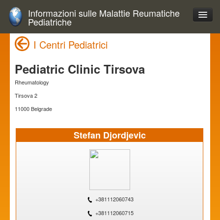
Informazioni sulle Malattie Reumatiche
Pediatriche
I Centri Pediatrici
Pediatric Clinic Tirsova
Rheumatology
Tirsova 2
11000 Belgrade
Stefan Djordjevic
+381112060743
+381112060715