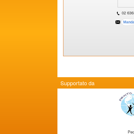
02 636
Supportato da
Ped