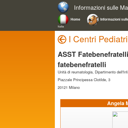
Informazioni sulle Ma
Home
Informazioni sull
Italia
I Centri Pediatri
ASST Fatebenefratell
fatebenefratelli
Unità di reumatologia, Dipartimento dell'Inf
Piazzale Principessa Clotilde, 3
20121 Milano
Angela 