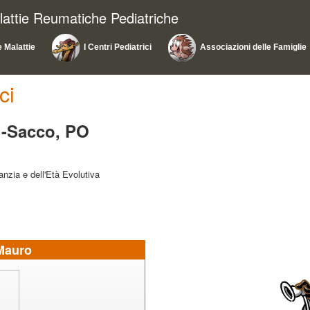
lattie Reumatiche Pediatriche
e Malattie
I Centri Pediatrici
Associazioni delle Famiglie
ci
i-Sacco, PO
anzia e dell'Età Evolutiva
Mauro