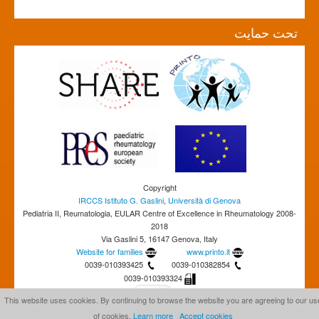
تحت حمایت
Copyright
IRCCS Istituto G. Gaslini
,
Università di Genova
Pediatria II, Reumatologia, EULAR Centre of Excellence in Rheumatology 2008-
2018
Via Gaslini 5, 16147 Genova, Italy
Website for families
www.printo.it
0039-010393425
0039-010382854
0039-010393324
This website uses cookies. By continuing to browse the website you are agreeing to our us
of cookies.
Learn more
Accept cookies