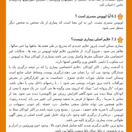
خاص ) اجتناب کند.
6.1 آیا لوپوس مسری است ؟
لوپوس مسری نیست .این به این معنا است که بیماری از یک شخص به شخص دیگر
منتقل نمی شود.
7.1 علایم اصلی بیماری چیست؟
بیماری ممکن است بابروز علایم جدیدی که بتدریج در طی هفته ها ،ماهها ویا حتی سالها ،
ظاهر می شود ، شروع گردد. از شایعترین علایم اولیه لوپوس در بچه ها ، شکایات غیر
اختصاصی مثل خستگی مفرط وکسل بودن می باشد.بسیاری از کودکان مبتلا به لوپوس ،
تب متناوب یا دایمی ،کاهش وزن وکاهش اشتها دارند.
با گذشت زمان ، اکثر کودکان ،علایم اختصاصی بیماری را که در نتیجه درگیری یک یا
چندارگان بوجود می آید ،را نشان می دهند.درگیری پوست ومخاط خیلی شایع است
وممکن است شامل بثورات جلدی متنوع ، حساسیت به نور (قرارگرفتن در معرض
نورآفتاب باعث بروز بثورات پوستی می شود ) ، یا زخمهای داخل بینی یا دهان باشد.
بثورات "بال پروانه ایی" تیپیک که ازروی بینی وگونه ها می گذرد ،در یک سوم تا نیمی از
کودکان مبتلا دیده می شود.گاهی افزایش ریزش مو (آلوپسی) دیده می شود. بعد از
تماس با سرما ، رنگ دستها از قرمز به سفید وسپس آبی تغییر می یابد (پدیده رینود).
علایم همچنین می تواند شامل سفتی مفاصل ،درد عضله ،کم خونی ،سهولت در
خونمردگی با ضربه های خفیف ، سردرد ، تشنج ودرد سینه باشد.در اکثر کودکان مبتلا به
لوپوس ، درجاتی از درگیری کلیه وجود دارد ویک عامل تعیین کننده اصلی در پیش آگهی
طولانی مدت بیماری، درگیری کلیه می باشد.
شایع ترین علایم درگیری شدید کلیه شامل فشارخون بالا ، وجود خون وپروتیین در ادرار،و
ورم بخصوص درپاها ،ساق پاها وپشت پلکها می باشد.