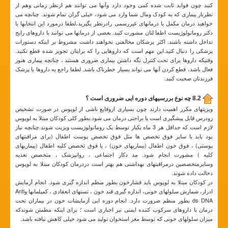
کنید چون فواید ثابت شده کمی وجود دارد وآنها می توانند هم ازنظر زمانی وهم از
نظربار بیماری که به کودک ومال شما وارد می شود، خیلی گران تمام شوند. چنانچه می
خواهید درمان مکمل یا درمانهای غیررسمی رادرنظر بگیرید،لطفا درمورد این انتخابها با
دکتر روماتولوژیست اطفا لتان مشورت کنید. بعضی از درمانها می توانند با داروهای رایج
تداخل داشته باشند. اکثر پزشکان مخالفتی نخواهند داشت مشروط بر اینکه دستورات
پزشکی را دنبال کنید.این مهم است که داروهایی را که برایتان تجویز شده قطع نکنید.
وقتیکه داروها برای تحت کنترل نگه داشتن بیماری ضروری هستند ، چنانچه بیماری هنوز
فعال باشد، قطع کردن آنها می تواند بسیار خطرناک باشد. لطفا راجع به داروها با پزشک
فرزندتان صحبت کنید.
8.2 چه نوع بررسیهای دوره ایی ضروری است ؟
ویزیتهای مکرر اهمیت دارند چون بسیاری ازوقایع ناشی از لوپوس در صورت تشخیص
زودرس قابل پیشگیری است یا براحتی درمان می شود.بطور کلی کودکان مبتلا به لوپوس
لازم است که حداقل هر 3 ماه یکبار توسط یک روماتولوژیست ویزیت شوند.چنانچه نیاز
بود باید با سایر فوق تخصص ها مثل فوق تخصص پوست اطفال (برای مراقبتهای
پوستی) ، فوق خون اطفال (بیماریهای خون) ، یا فوق تخصص کلیه اطفال (بیماریهای
کلیه ) مشورت انجام شود. مد دکار اجتماعی ، روانپزشک ، متخصص تغذیه
وسایرمتخصصین درمراقبتهای بهداشتی هم بهتر است دردرمان کودکان مبتلا به لوپوس
دخالت داده شوند.
در کودکان مبتلا به لوپوس باید فشارخون بطور منظم اندازه گیری شود. انجام آزمایش
ادرار، شمارش سلولهای خونی، اندازه گیری قند خون ، تستهای انعقادی ، کمپلمانها وAnti
ds DNA بطور منظم ضرورت دارد. انجام دوره ایی آزمایشات خون در بیماران تحت
درمان با داروهای سرکوب کننده ایمنی نیز اجباری است ؛ برای اینکه مطمئن شوندکه
میزان سلولهای خونی که توسط مغز استخوان تولید می شود خیلی کاهش نیافته باشد.