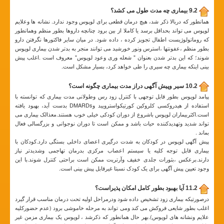
9.2 بیماری چه مدت طول می کشد؟
همانطور که دربالا ذکر شد، هیچ درمان قطعی برای لوپوس وجود ندارد. نشانه ها وعلایم
لوپوس می تواند بحداقل برسد یا کاملا از بین برود چنانچه داروها بطور منظم وهمانطور
که روماتولوژیست اطفال تجویز کرده ، داده شود. در میان سایر فاکتورها نگرفتن دارو
بطور منظم ،عفونتها ،استرس ونور خورشید می توانند منجر به بدتر شدن بیماری لوپوس
شوند؛ که این بدتر شدن بعنوان " شعله وری وعود لوپوس" معروف است .اغلب پیش
بینی اینکه بیماری چه سیری را طی خواهد کرد، بسیار مشکل است.
10.2 سیر وپیش آگهی دراز مدت بیماری چگونه است؟
پیامد لوپوس بطور قابل توجهی با کنترل زود رس وطولانی مدت بیماری که توانسته با
استفاده از هیدروکسی کلروکین کورتیکواسترویید وDMARDs بدست آید، بهبود یافته
است.اکثربیماران لوپوس باشروع از دوران کودکی خیلی خوب هستند.معذالک بیماری می
تواند شدید وتهدیدکننده حیات باشد و ممکن است تا دوران نوجوانی و بزرگسالی فعال
بماند .
پیش آگهی لوپوس در کودکان به شدت درگیری اعضای داخلی بستگی دارد.کودکان با
بیماری قابل توجه کلیه یا سیستم اعصاب مرکزی بدرمان تهاجمی وشدیدتر نیاز
دارند.برعکس ،بثورات جلدی خفیف وآرتریت ممکن است براحتی کنترل شوند.با این
وجود تعیین پیش آگهی برای یک کودک نسبتا غیرقابل پیش بینی است.
11.2 آیا بهبود بطور کامل امکان پذیراست؟
درصورتیکه بیماری زود تشخیص داده شود ودرمراحل اولیه تحت درمان مناسب قرار گیرد
اغلب بطور شایعی فروکش می کند ومی تواند به مرحله خاموشی برود (عدم حضورکلیه
علایم ونشانه های لوپوس).بهر حال همانطور که ذکرشد ، لوپوس یک بیماری مزمن غیر