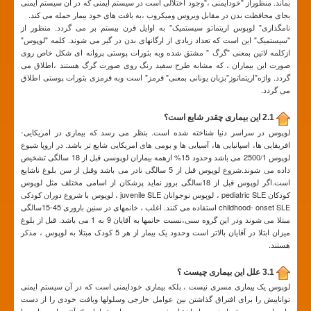
بماند. منظوراز "خودایمنی ،"وجود اختلالی است در سیستم ایمنی که در آن سیستم ایمنی
بجای محافظت بدن در مقابل ویروس ومیکروب ،به بافت های خود بیمار حمله می کند.
نامگذاری" لوپوس اریتماتو سیستمیک" به اوایل قرن بیستم بر می گردد. منظور از
"سیستمیک" این است که تعداد زیادی از ارگانهای بدن در گیر می شوند. کلمه "لوپوس"
ازکلمه لاتین بمعنی "گرگ " مشتق شده وبه بثورات پوستی پروانه ای شکل خاص روی
صورت این بیماران ، که مشابه طرح سفید رنگ روی صورت گرگ هستند ،اطلاق می
گردد. واژه"اریتماتوز"بزبان یونانی بمعنی" قرمز" است وبه قرمزی بثورات پوستی اطلاق
می گردد.
2.1 این بیماری چقدر شایع است؟
لوپوس در سراسر دنیا شناخته شده است. بنظر می رسد که بیماری در امریکایی-
افریقایی ها، اسپانیایی ها، آسیایی ها و بومی های امریکایی شایع تر باشد. در اروپا شیوع
لوپوس 2500/1 می باشد وحدود 15% ازهمه بیماران لوپوسی قبل از 18 سالگی تشخیص
داده می شوند.شروع لوپوس قبل از 5 سالگی نادر می باشد وقبل از سن بلوغ ناشایع
است.اگر لوپوس قبل از 18سالگی بروز نماید پزشکان از اسامی مختلف مثل لوپوس
کودکان pediatric SLE ، لوپوس نوجوانان juvenile SLE ، لوپوس با شروع دوران کودکی
childhood- onset SLE استفاده می کنند. اغلب ، خانمهای در سنین باروری 45-15سالگی
مبتلا می شوند ودر این گروه سنی،نسبت خانمها به آقایان 9 به 1 می باشد. قبل از بلوغ
میزان ابتلا در آقایان بالاتر است وحدود یک بیمار از هر 5 کودک مبتلا به لوپوس ، مذکر
هستند.
3.1 علل این بیماری چیست ؟
لوپوس یک بیماری مسری نیست ، بلکه بیماری خودایمنی است که در آن سیستم ایمنی
تواناییش را برای افتراق گذاشتن بین عوامل خارجی وسلولها وبافت خودی را از دست