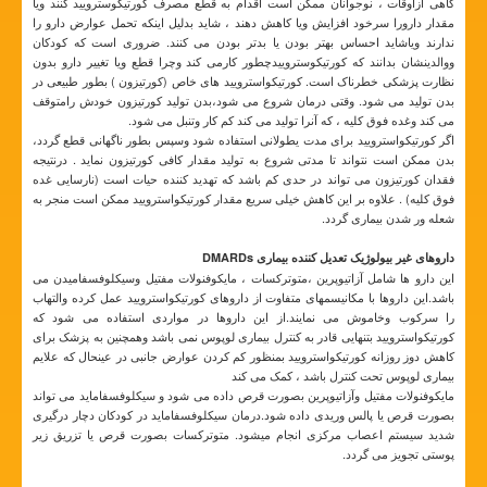
گاهی ازاوقات ، نوجوانان ممکن است اقدام به قطع مصرف کورتیکوسترویید کنند ویا
مقدار دارورا سرخود افزایش ویا کاهش دهند ، شاید بدلیل اینکه تحمل عوارض دارو را
ندارند ویاشاید احساس بهتر بودن یا بدتر بودن می کنند. ضروری است که کودکان
ووالدینشان بدانند که کورتیکوستروییدچطور کارمی کند وچرا قطع ویا تغییر دارو بدون
نظارت پزشکی خطرناک است. کورتیکواسترویید های خاص (کورتیزون ) بطور طبیعی در
بدن تولید می شود. وقتی درمان شروع می شود،بدن تولید کورتیزون خودش رامتوقف
می کند وغده فوق کلیه ، که آنرا تولید می کند کم کار وتنبل می شود.
اگر کورتیکواسترویید برای مدت یطولانی استفاده شود وسپس بطور ناگهانی قطع گردد،
بدن ممکن است نتواند تا مدتی شروع به تولید مقدار کافی کورتیزون نماید . درنتیجه
فقدان کورتیزون می تواند در حدی کم باشد که تهدید کننده حیات است (نارسایی غده
فوق کلیه) . علاوه بر این کاهش خیلی سریع مقدار کورتیکواسترویید ممکن است منجر به
شعله ور شدن بیماری گردد.
داروهای غیر بیولوژیک تعدیل کننده بیماری DMARDs
این دارو ها شامل آزاتیوپرین ،متوترکسات ، مایکوفنولات مفتیل وسیکلوفسفامیدن می
باشد.این داروها با مکانیسمهای متفاوت از داروهای کورتیکواسترویید عمل کرده والتهاب
را سرکوب وخاموش می نمایند.از این داروها در مواردی استفاده می شود که
کورتیکواسترویید بتنهایی قادر به کنترل بیماری لوپوس نمی باشد وهمچنین به پزشک برای
کاهش دوز روزانه کورتیکواسترویید بمنظور کم کردن عوارض جانبی در عینحال که علایم
بیماری لوپوس تحت کنترل باشد ، کمک می کند
مایکوفنولات مفتیل وآزاتیوپرین بصورت قرص داده می شود و سیکلوفسفاماید می تواند
بصورت قرص یا پالس وریدی داده شود.درمان سیکلوفسفاماید در کودکان دچار درگیری
شدید سیستم اعصاب مرکزی انجام میشود. متوترکسات بصورت قرص یا تزریق زیر
پوستی تجویز می گردد.