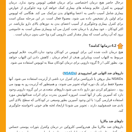
درحال حاضر هیچ درمان اختصاصی برای درمان قطعی لوپوس وجود ندارد. درمان
لوپوس به کنترل علایم ونشانه های بیمارِی کمک خواهد کرد وبه جلوکیری از عوارض
بیماری شامل آسیب دائمی به اعضا وبافتهای بدن نیزکمک می کند. هنگامی که لوپوس
برای اولین بار تشخیص داده می شود، معمولا فعال است .در این مرحله ممکن است
برای کنترل بیماری وجلوگیری از آسیب اعضای بدن به دوزهای بالای دارو نیازباشد. در
اکثر کودکان ، عود بیماری با درمان تحت کنترل می آید وبیماری ممکن است به خاموشی
برود که آن زمانی است که بیمار مقدار کمی دارومی کیرد ویا حتی بدون درمان است .
4.2 درمانها کدامند؟
هیچ درمان ثابت شده ایی برای لوپوس در کودکان وجود ندارد.اکثریت علایم لوپوس
مربوط به التهاب است وبنابراین هدف از انجام درمان ، کاهش دادن این التهاب خواهد
بود. بطور کلی ا ز 5 گروه دارویی برای درمان کودکان مبتلا به لوپوس استفاده می شود.
داروهای ضد التهابی غیر استروییدی (
NSAIDs
)
NSAIDs مثل بروفن یا ناپروکسن برای کنترل درد ناشی از آرتریت استفاده می شود. آنها
معمولا فقط برای یک دوره کوتاه تجویز می شوند، و همینطور که آرتریت رو به بهبود می
رود ، دستورکم کردن دوز دارو داده می شود.داروهای متعددی در این گروه دارویی وجود
دارد که آسپرین یکی از آنها است. امروزه آسپرین بندرت برای اثرات ضدالتهابیش مورد
استفاده قرارمی گیرد؛ با این وجود آسپرین بطور وسیعی در کودکانی که سطح بالای آنتی
بادی ضد فسفولیپید دارند ، تجویز می شودتا ازایجاد لخته های خونی ناخواسته جلوگیری
کند.
داوهای ضد مالاریا
داروهای ضد مالاریا مثل هیدروکسی کلروکین در درمان وکنترل بثورات پوستی حساس
بنور آفتاب مثل راشهای دیسکوئید یا انواع تحت حاد بثورات لوپوسی بسیار مفید است .