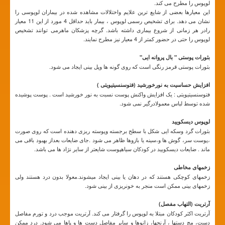
لوپوس را مطرح می کند.
این معیارها بعضی از شایع ترین علایم واختلالات مشاهده شده در بیماران لوپوسی را
نشان می دهد. برای تشخیص رسمی لوپوس ، بیمار باید حداقل 4 مورد از این 11 معیار
رادر هر زمانی از شروع بیماری داشته باشد. گرچه پزشکان ماهرمی توانند تشخیص
لوپوس را حتی در حضور کمتر از 4 معیار نیز مطرح نمایند.
بثورات پوستی " بال پروانه ایی"
بثورات پوستی قرمز رنگی است که روی گونه ها وپل بینی ایجاد می شود.
افزایش حساسیت به نورخورشید (فتوسنسیتیویتی )
فتوسنسیتیویتی : یک افزایش واکنش پوست نسبت به نور خورشید است . پوست پوشیده
شده توسط لباس معمولادرگیر نمی شود.
لوپوس دیسکویید
بثورات گرد وسکه ایی شکل با سطح برجسته وپوسته ریزی دهنده است که روی صورت
،پوست سر، گوش ها و،سینه یا بازوها ظاهر می شود .جای ضایعات بعداز بهبود باقی می
ماند . ضایعات دیسکویید در کودکان سیاهپوست شایعتر از سایر نژاد ها می باشد.
زخمهای مخاطی
زخمهای کوچکی هستند که در دهان یا بینی ایجاد میشوند.معولا بدون درد هستند ولی
زخمهای بینی ممکن است منجر به خونریزی از بینی شود.
آرتریت (التهاب مفصل)
آرتریت اکثر کودکان مبتلا به لوپوس را گرفتار می کند. آرتريت موجب درد و تورم مفاصل
دست، مچ دستها ، آرنجها، زانوها و ساير مفاصل دست ها و پاها مي شود. درد ممكن