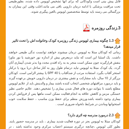
قابل پیش بینی است وکودکانی که برای آنها تشخیص لوپوس داده شده، بطورطبیعی
تحت مراقبت پزشکی با ادامه درمان دارویی باقی می مانند.اغلب وقتی این بیماران به
بزرگسالی می رسند باید توسط متخصصین لوپوس بالغین پیگیری شوند.
3.زندگی روزمره
1.3 چگونه بیماری لوپوس زندگی روزمره کودک وخانواده اش را تحت تاثیر
قرار میدهد؟
زمانی که کودکان مبتلا به لوپوس درمان میشوند خواهند توانست ندگی طبیعی خواهند
داشت. یک استثنا این است که نباید درمعرض بیش از اندازه نور خورشید یا نور ماورا
بنفش قرارگیرند چون ممکن است منجر به به راه افتدن مجدد ویا بدتر شدن آبیماری آنان
گردد. یک کودک مبتلا به لوپوس نباید درتمام طول روز به کنار ساحل دریا برود یا درکنار
استخر آفتاب بگیرد. استفاده مرتب از ضدآفتاب با SPF 40 یا بیشتر الزامی است. کودکان
بزرگتر از 10 سال، بايد مشارکت و نقش بيشتری در درمان دارويی خويش برعهده گيرند
و بايد درمورد مراقبتهای شخصی انتخاب کننده باشند بيمار و والدينش بايد از علايم لوپوس
مطلع باشند تا بتوانند دوره هاي فعال شدن بيماری را تشخيص دهند. علايم خاصی نظير
خستگی مزمن و کاهش علاقه به انجام فعاليت ممكن است ماهها پس از فروکش کردن
بيماری وجود داشته باشد.ورزش منظم برای حفظ وزن مناسب ، حفظ سلامت خوب
استخوانها وماندن در شرایط دلخواه ضروری است .
2.3 درمورد مدرسه چه اثری دارد؟
کودکان مبتلا به لوپوس بجز در دوره فعالیت شدید بیماری ، باید در مدرسه حضور یابند.
بطور کلی لوپوس ،چنانچه درگیری سیستم اعصاب مرکزی وجود نداشته باشد ، در