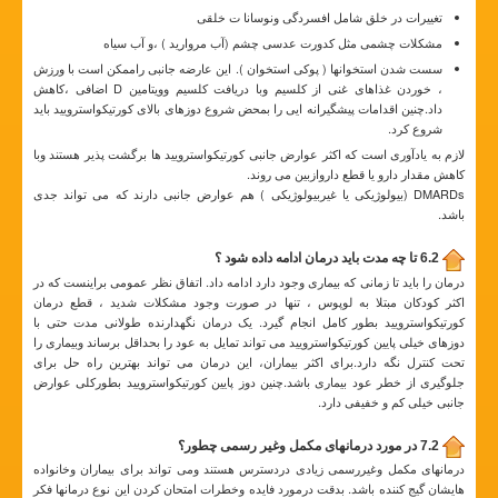
تغییرات در خلق شامل افسردگی ونوسانا ت خلقی
مشکلات چشمی مثل کدورت عدسی چشم (آب مروارید ) ،و آب سیاه
سست شدن استخوانها ( پوکی استخوان ). این عارضه جانبی راممکن است با ورزش
، خوردن غذاهای غنی از کلسیم وبا دریافت کلسیم وویتامین D اضافی ،کاهش
داد.چنین اقدامات پیشگیرانه ایی را بمحض شروع دوزهای بالای کورتیکواسترویید باید
شروع کرد.
لازم به یادآوری است که اکثر عوارض جانبی کورتیکواسترویید ها برگشت پذیر هستند وبا
کاهش مقدار دارو یا قطع داروازبین می روند.
DMARDs (بیولوژیکی یا غیربیولوژیکی ) هم عوارض جانبی دارند که می تواند جدی
باشد.
6.2 تا چه مدت باید درمان ادامه داده شود ؟
درمان را باید تا زمانی که بیماری وجود دارد ادامه داد. اتفاق نظر عمومی براینست که در
اکثر کودکان مبتلا به لوپوس ، تنها در صورت وجود مشکلات شدید ، قطع درمان
کورتیکواسترویید بطور کامل انجام گیرد. یک درمان نگهدارنده طولانی مدت حتی با
دوزهای خیلی پایین کورتیکواسترویید می تواند تمایل به عود را بحداقل برساند وبیماری را
تحت کنترل نگه دارد.برای اکثر بیماران، این درمان می تواند بهترین راه حل برای
جلوگیری از خطر عود بیماری باشد.چنین دوز پایین کورتیکواسترویید بطورکلی عوارض
جانبی خیلی کم و خفیفی دارد.
7.2 در مورد درمانهای مکمل وغیر رسمی چطور؟
درمانهای مکمل وغیررسمی زیادی دردسترس هستند ومی تواند برای بیماران وخانواده
هایشان گیج کننده باشد. بدقت درمورد فایده وخطرات امتحان کردن این نوع درمانها فکر