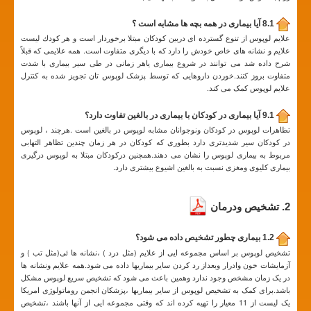
8.1 آیا بیماری در همه بچه ها مشابه است ؟
علایم لوپوس از تنوع گسترده ای دربين کودکان مبتلا برخوردار است و هر کودك لیست
علايم و نشانه های خاص خودش را دارد که با ديگری متفاوت است. همه علايمی که قبلاً
شرح داده شد می توانند در شروع بيماری ياهر زمانی در طی سير بيماری با شدت
متفاوت بروز کنند.خوردن داروهایی که توسط پزشک لوپوس تان تجویز شده به کنترل
علایم لوپوس کمک می کند.
9.1 آیا بیماری در کودکان با بیماری در بالغین تفاوت دارد؟
تظاهرات لوپوس در کودکان ونوجوانان مشابه لوپوس در بالغین است .هرچند ، لوپوس
در کودکان سیر شدیدتری دارد بطوری که کودکان در هر زمان چندین تظاهر التهابی
مربوط به بیماری لوپوس را نشان می دهند.همچنین درکودکان مبتلا به لوپوس درگیری
بیماری کلیوی ومغزی نسبت به بالغین اشیوع بیشتری دارد.
2. تشخیص ودرمان
1.2 بیماری چطور تشخیص داده می شود؟
تشخیص لوپوس بر اساس مجموعه ایی از علایم (مثل درد ) ،نشانه ها ئی(مثل تب ) و
آزمایشات خون وادرار وبعداز رد کردن سایر بیماریها داده می شود.همه علایم ونشانه ها
در یک زمان مشخص وجود ندارد وهمین باعث می شود که تشخیص سریع لوپوس مشکل
باشد.برای کمک به تشخیص لوپوس از سایر بیماریها ،پزشکان انجمن روماتولوژی امریکا
یک لیست از 11 معیار را تهیه کرده اند که وقتی مجموعه ایی از آنها باشند ،تشخیص