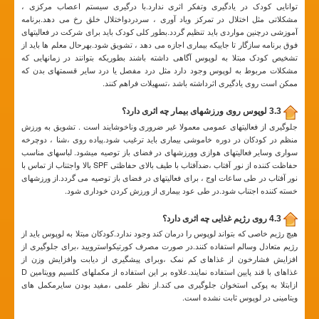
توانایی کودک در یادگیری وتفکر اثری ندارد.با درگیری سیستم اعصاب مرکزی ،
مشکلاتی مثل اختلال در تمرکز ویاد آوری ، سردردواختلال خلق رخ می دهد.برنامه
آموزشی درچنین مواردی باید تنظیم گردد.بطور کلی کودک باید برای شرکت در فعالیتهای
فوق برنامه سازگار تا جاییکه بیماری اجازه می دهد ، تشویق شود.بهرحال معلم ها باید از
تشخیص کودک مبتلا به لوپوس آگاهی داشته باشند بطوریکه بتوانند در زمانهایی که
مشکلات مربوط به لوپوس وجود دارد مثل درد مفصل یا درد سایر قسمتهای بدن که
ممکن است روی یادگیری اثرداشته باشد ،تسهیلات فراهم کنند.
3.3 لوپوس روی ورزشهای بیمار چه اثری دارد؟
جلوگیری از فعالیتهای عمومی معمولا غیر ضروری وناخوشایند است . تشویق به ورزش
منظم در کودکان در دوره خاموشی بیماری باید ترغیب شود.پیاده روی ،شنا ، دوچرخه
سواری وسایر فعالیتهای هوازی وورزشهای در فضای باز توصیه میشود. لباسهای مناسب
حفاظت کننده از نور آفتاب ،ضدآفتاب با طیف بالای حفاظتی SPF بالا واجتناب از تماس با
نور آفتاب در طی ساعات اوج ، برای فعالیتهای در فضای باز توصیه می گردد.از ورزشهای
خسته کننده اجتناب شود.در طی عود بیماری از ورزش کردن خوداری شود.
4.3 روی رژیم غذایی چه اثری دارد؟
هیچ رژیم خاصی که بتواند لوپوس را درمان کند وجود ندارد.کودکان مبتلا به لوپوس باید از
رژیم متعادل وسالم استفاده کنند.در صورت مصرف کورتیکواسترویید ،برای جلوگیری از
افزایش فشارخون از غذاهای کم نمک ،وبرای پیشگیری از دیابت وافزایش وزن از
غذاهای با قند پایین استفاده نمایند.علاوه بر این استفاده از مکملهای کلسیم وویتامین D
ازابتلا به پوکی استخوان جلوگیری می کند.از نظر علمی ،مفید بودن سایرمکمل های
ویتامینی در لوپوس ثابت نشده است.