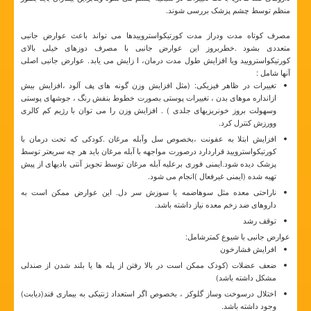
منظم توسط چشم پزشک بررسی شوند.
مصرف کوتاه مدت ودراز مدت کورتیکواستروییدها می تواند باعث عوارض جانبی
متعددی بشود .خطربروز این عوارض جانبی با مصرف دوزهای خیلی بالای
کورتیکواسترویید ویا افزایش طول مدت درمان، ا زایش می یابد. عوارض جانبی اصلی
آنها شامل :
تغییرات در ظاهر فیزیکی: (مثل افزایش وزن گونه های پف آلود ،افزایش بیش
ازانداره موهای بدن ، تغییرات پوستی بصورت خطوط بنفش رنگ ، جوشهای پوستی
وسهولت بروز خونریزیهای جلدی ) . افزایش وزن را می توان با رژیم کم کالری
وورزش کنترل کرد.
افزایش ابتلا به عفونت ،بخصوص سل وآبله مرغان .کودکی که تحت درمان با
کورتیکواسترویید قراردارد درصورت مواجهه با آبله مرغان باید هر چه سریعتر توسط
پزشک دیده شود.ایمنی فوری برعلیه آبله مرغان توسط تجویز آنتی بادیهای از پیش
تهیه شده (ایمنی غیرفعال )انجام می شود.
ناراحتی معده مثل سوهاضمه یا سوزش سر دل. این عوارض ممکن است به
داروهای ضد زخم معده نیاز داشته باشد.
توقف رشد
عوارض جانبی با شیوع کمترشامل:
افرایش فشارخون
ضعف عضلات (کودک ممکن است در بالا رفتن از پله ها یا بلند شدن از صندلی
مشکل داشته باشد)
اختلال درسوخت وساز گلوکز ، بخصوص اگر استعداد ژنتیکی به بیماری قند(دیابت)
وجود داشته باشد.