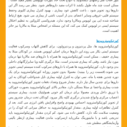
ممکن است چند ماه طول بکشد تا اثرات مفید داروظاهر شود. بنظر می رسد اگر این
داروها زود تجویز شود ، باعث کاهش عود بیماری ، بهبود کنترل بیماری کلیوی وحفظ
سیستم قلبی-عروقی وسایر اعضای بدن از آسیب ناشی از بیماری می شود. هیچ ارتباط
شناخته شده ایی بین لوپوس ومالاریا وجود ندارد. هیدروکسی کلروکین به تنظیم اختلال
سیستم ایمنی در لوپوس کمک می کند، که این مسئله در اشخاص مبتلا به مالاریا نیز حائز
اهمیت است.
کورتیکوستروییدها
کورتیکواسترویید ها، مثل پردنیزون و پردنیزولون، برای کاهش التهاب وسرکوب فعالیت
سیستم ایمنی بکار می روند.این داروها درمان اصلی لوپوس هستند. در کودکان مبتلا به
ییماری خفیف ، ممکن است کورتیکواسترویید ها همراه با داروهای ضد مالاریا تنها درمان
مورد نیاز باشد. وقتی که بیماری شدیدتر است، مثلا درگیری کلیه ویا سایرارگانهای داخلی
بدن وجود دارد، کورتیکواسترویید ها همراه با داروهای سرکوب کننده سیستم ایمنی تجویز
می شوند.(قسمت زیر را ببینید). معمولا بدون تجویز روزانه کورتیکواسترویید برای یک
دوره چندین هفته یا ماه، نمی توان به کنترل اولیه بیماری نایل شدواغلب کودکان به این
داروها برای چندین سال نیاز دارند. مقدار شروع وتعداد دفعات تجویز کورتیکواسترویید به
شدت بیماری واعضا ی مبتلا بستگی دارد. مقادیر بالای کورتیکواسترویید بصورت خوراکی
یا تزریق داخل وریدی معمولا برای درمان کم خونی همولیتیک شدید، بیماری سیستم
اعصاب مرکزی وانواع شدیدتر درگیری کلیه بکار میرود. کودکان تحت درمان چندروز پس
از تجویز کورتیکواسترویید احساس بهبودی واضح وافزایش یافتن انرژی می کنند. بعد از
کنترل تظاهرات اولیه بیماری ،مقدار کورتیکواسترویید به حداقل میزانی که کودک را در
وضعیت سلامت نگه دارد، کاهش داده می شود. کم کردن مقدار کورتیکواسترویید باید
تدریجی باشد و با مانیتورینگ مکررباید ازسرکوب ماندن فعالیت بیماری ازنظر بالینی
وآزمایشگاهی مطمئن شد.