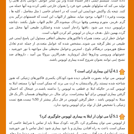
داده است. سیستم ایمنی دچار اشتباه شده ودر بین سایر عوامل ،اتوآنتی بادی هایی را
تولید می کند که سلولهای طبیعی خود فرد را بعنوان خارجی تلقی کرده وبه آنها حمله می
کنند. نتیجه یک واکنش خودایمنی این است که در اعضای خاصی ( مثل مفاصل ، کلیه ها ،
پوست وغیره ) ا التهاب بوجود میاید. منظور از التهاب این است که قسمتهای درگیر بدن
گرم ،قرمز، متورم وبعضی وقتها دردناک میشوند.اگر علایم التهاب طول بکشد ،چنانچه
درلوپوس دیده می شود ،بافتها رادچار آسیب شده وعملکرد طبیعی آنها مختل می
گردد.بهمین دلیل ،هدف درمان در لوپوس کم کردن التهاب است.
عوامل خطر ارثی متعدد همراه با فاکتورهای محیطی اتفاقی مسئول این پاسخ ایمنی غیر
طبیعی در نظر گرفته می شوند..مشخص شده که عوامل متعددی از جمله عدم تعادل
سطح هورمونی درهنگام بلوغ ، استرس وعوامل محیطی مثل مواجهه با نور خورشید ،
عفونتهای ویروسی وداروها (مثل ایزونیازید ،هیدرالازین ،پروکا یین آمید ، داروهای ضد
تشنج (می توانند بعنوان شروع کننده بیماری لوپوس باشند.
4.1 آیا این بیماری ارثی است ؟
لوپوس می تواند بصورت فامیلی دیده شود.کودکان یکسری فاکتورهای ژنتیکی که هنوز
شناخته شده نیستند رااز والدینشان به ارث می برند که ممکن است آنها را مستعد ابتلا به
لوپوس کند.در حالیکه ابتلا ی قطعی به لوپوس را نداشته باشند.در عینحال که احتمال
گرفتن بیماری لوپوس برای آنها بیشتراست. برای مثال ،در دوقلوهای همسان ،اگر یک قل
مبتلا به لوپوس باشد ، خطر گرفتن لوپوس در قل دیگر بیشتر از 50% نیست.هیچ تست
ژنتیکی یا تشخیص قبل از تولد برای لوپوس وجود ندارد.
5.1 آیا می توان ار ابتلا به بیماری لوپوس جلوگیری کرد؟
از لوپوس نمی توان پیشگیری کرد ،اگرچه ،کودک مبتلا باید از تماس با شرایط خاصی که
ممکن است باعث به راه افتادن بیماری و یا عود بیماری شود (مثل تماس با نور خورشید
بدون استفاده از ضد آفتاب ،بعضی از عفونتهای ویروسی ، استرس ،هورمونها وداروهای