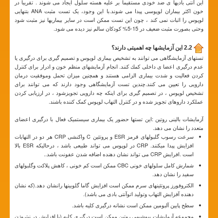
این آنتی بادیها ی ضد خودی مستقیما بر علیه هسته سلول ایجاد می شوند . تقریبا در
خون اکثر بیماران لوپوسی پیدا می شوند.با این وجود، یک تست مثبت ANA بتنهایی
لوپوس را اثبات نمی کند ، چون این تست ممکن است در سایر بیماریها نیز مثبت شود
وحتی بصورت مثبت ضعیف در 15-5% کودکان سالم نیز دیده می شود.
2.2 این آزمایشها چه اهمیتی دارند؟
تستهای آزمايشگاهی می توانند به تشخيص بيماری لوپوس و تصمیم گیری برای درگيری يا
عدم درگيری اعضا ی داخلی کمك کنند. انجام آزمايشهای منظم خون و ادرار برای کنترل
کردن فعاليت و شدت بيماری الزامی هستند و همچنين ميزان تحمل وموفقیت درمان
دارويی را تعيين می کنند.چندین تست آزمایشگاهی وجود دارند که می توانند برای
تشخیص لوپوس ، در تصمیم گیری برای اینکه چه دارویی تجویزشود ، در ارزیابی کردن
عملکرد داروهای تجویز شده و در کنترل التهاب لوپوس کمک کننده باشند.
آزمایشات بالینی روتین :این تستها حضور یک بیماری سیستمیک فعال با درگیری اعضای
متعدد را نشان می دهد.
سرعت رسوب گلبولهای قرمز ESR و پروتئین C واکنشی CRP هر دو در التهابات
افزایش پیدا میکنند. CRP در لوپوس می تواند طبیعی باشد ، درحالیکه ESR بالا
است .افرایش CRP می تواند نشان دهنده اضافه شدن عفونت باشد..
شمارش کامل سلولهای خونی CBC ممکن است کم خونی ، کاهش پلاکت وگلبولهای
سفید را نشان دهد.
الکتروفورز پروتئینهای سرم ممکن است افزایش گاما گلوبینها رانشان دهد.(که نشان
دهنده آفزایش التهاب وتولید اتوآنتی بادی می باشد).
سطح پایین آلبومین ممکن است نشانه درگیری کلیه باشد.
مجموعه آزمایشات بیوشیمی روتین ممکن است درگیری کلیه (با افزایش در نیتروژن