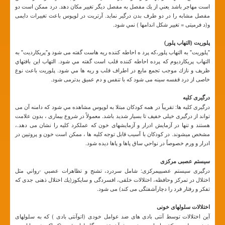
است مهاجر باشد يعني از يك مفصل به مفصل ديگر تغيير مكان دهد. درد ممكن است دو
مفصل مشابه را در دو طرف بدن درگير نمايد. آرتريت در لوپوس باعث تغييرات دایمی
و(د فرمیتی = تغيير شكل اندامها ) نمي شود.
پلوریت (التهاب پلور)
"پلوريت" به التهاب پلور،که پرد ه احاطه کننده ريه هاست گفته می شود و"پريكارديت" به
التهاب پريكارديوم که پرده احاطه کننده قلب است گفته مي شود. التهاب اين بافتهاي
ظريف و نازك موجب تجمع مايع در اطراف قلب و ريه ها مي شود. پلوريت باعث نوع
خاصی از درد قفسه سینه می شود که با تنفس و دم عميق بدترمی شود.
درگیری کلیه
درگيری کليه ها: تقريباً در همه کودکان مبتلا به لوپوس مشاهده مي شود که دامنه آن می
تواند از درگيری خيلی خفيف تا بسيار شديد باشد. معمولاً در شروع بيماری ، بدون علامت
هستند و تنها در آزمايش ادرار و آزمايشهای خون که عملكرد کليه را نشان می دهد.،
مشخص میشوند. در کودکان با آسيب قابل توجه کليه ها ، ممکن است خون و پروتیین در
ادرار و ورم خصوصاً در نواحي ساق پاها و پاها دیده شود.
سیستم عصبی مرکزی
درگيری سيستم عصبيیمرکزی: شامل سردرد، تشنج و تظاهرات عصبي -رواني مثل
اختلال در تمرکز وحافظه، اختلالات خلقی، افسردگی و سایکوز(يك اختلال ذهنی جدی که
تفكر و رفتار فرد را دچارآشفتگی می کند) می شود.
اختلالات سلولهای خونی
آین اختلالات توسط آنتی بادی های ضد عوامل خودی (اتوآنتی بادی ) که به سلولهای
خونی حمله مي کنند، ايجاد مي شود . فرآيند تخريب گلبولهاي قرمز(که اکسيژن را از ريه