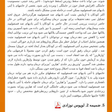
شوند، می تواند باعث سقط زودرس (سقط خودبخود) ، تاخیر رشد جنینی، مسمومیت
حاملگی (افزایش فشار خون در حاملگی ) ومرده زایی شود. بعضی از خانمهای با آنتی
بادیهای ضد فسفولیپید ممکن است درحامله شدن مشکل داشته باشند.
اکثر کودکان با آزمایش مثبت آنتی بادیهای ضد فسفولیپید هرگزدرداخل عروق لخته
تشکیل نمی دهند.تحقیقات برای بهترین درمان پیشگیرانه برای چنین کودکانی در حال
حاضر دردست بررسی است.در حال حاضر به کودکان با آنتی بادیهای ضد فسفولیپید
مثبت وبیماریهای خودایمنی زمینه ایی ، آسپیرین با دوز پایین داده می شود.آسپیرین روی
پلاکتها عمل می کند وباعث کاهش چسبندگی پلاکتها می شود وبه این ترتیب توانایی ایجاد
لخته را کاهش می دهد.درمان بهینه در نوجوانان با آنتی بادیهای ضد فسفولیپید مثبت
همچنین شامل اجتناب از عوامل خطر مثل سیگار وداروهای ضد بارداری خوراکی است .
وقتی تشخیص سندرم آنتی فسفولیپید (که در کودکان بعداز ایجاد لخته در عروق) مسجل
شد ، اولین درمان رقیق کردن خون است .رقیق کردن خون معمولا با قرصهایی بنام
"وارفارین" که یک ضد انعقاد است ، بدست می آید.دارو بصورت روزانه داده می شود
ونیاز به آزمایش خون مکرر دارد که از رقیق شدن خون توسط وارفارین باندازه لازم،
مطمئن شد."آسپرین "وتزریق زیر جلدی "هپارین "نیزبرای درمان وجود دارند.طول مدت
درمان با ضد انعقاد قویا به شدت اختلال ونوع لخته خون بستگی دارد.
خانمهای با آنتی بادیهای ضد فسفولیپید که سقطهای مکرر دارند هم می توانند درمان
شوند ولی نه با "وارفارین"، چون اگراین دارودرطی بارداری داده شود بالقوه خطرایجاد
ناهنجاری جنینی را دارد. "آسپیرین" و"هپارین" برای درمان خانمهای حامله با آنتی بادیهای
ضد فسفولیپید استفاده می شود.درطی حاملگی لازم است که هپارین روزانه بصورت
زیرجلدی تجویز شود.بااستفاده از چنین داروهایی زیرنظردقیق متخصص زنان ، حدود
80% خانمها حاملگی موفقیت آمیز دارند.
5. ضمیمه 2. لوپوس نوزادی