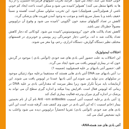
ها به بافتها منتقل می کنند) "هموليز"ناميده مي شود و ممکن است باعث ايجاد کم خوني
ناشي از هموليز(آنمی همولیتیک) شود. اين تخريب سلولي ممكن است آهسته و نسبتاً
خفيف باشد و يا بسيار سريع باشد و موجب به وجود آمدن فوریت های پزشکی گردد.
کاهش در تعداد گلبولهای سفيد خون "لُكوپنی "نامیده می شود و وقوع آن درلوپوس
معمولاً خطرناك نمی باشد.
کاهش تعداد پلاکت های خون "ترومبوسيتوپني"ناميده مي شود. کودکانی که دچار کاهش
تعداد پلاکت شد ه اند، براحتی دچار خونمردگی زير پوستی و خونريزی در قسمتهای
مختلف نظير دستگاه گوارش، دستگاه ادراری، رحم، ویا مغز مي شوند.
اختلالات ایمنولوژیک
این اختلالات به علت حضور آنتی بادی های ضد خودی (اتوآنتی بادی ) موجود در گردش
خون که در بيماری لوپوس یافت می شود ایجاد می گردد.
الف :حضور آنتی بادیهای بر علیه فسفولیپید (ضمیمه 1)
ب: آنتي باديهای ضد DNA آنتي بادی هايی هستند که مستقیما برعليه مواد ژنتيكي موجود
در سلولهای بدن تولید می شوند.این آنتی بادیها عمدتا در لوپوس یافت می شوند. این
آزمایشات بايد مرتباً تكرار شود زيرا بنظر میرسد که مقدارآنتی بادی بر علیه DNA در
زمانی که لوپوس فعال است ،افرایش پیدا میکند و اندازه گيری سطح آن می تواند به
پزشک در اندازه گیری میزان ودرجه فعالیت بیماری کمک کند
ج: آنتی بادی برعلیه اسمیت آنتی اسمیت Anti –sm antibodies نام آن از نام نخستين
بيمار (خانم اسمیت ) که اين آنتي بادی در خون وی کشف شد، گرفته شده است اين آنتي
بادی های ضد خودی (اتوآنتی بادی) تقریبا انحصاراً درلوپوس دیده می شود واغلب به
تایید تشخیص کمک می کند.
آنتی بادی های ضد هستهANA-