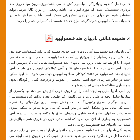
حائلی (مثل کاندوم ودیافراگم ) واسپرم کش ها می باشد.پروژسترون تنها داروی ضد
بارداری سیستمیک است که مورد قبول می باشد وبعضی از انواع IUD نیزمی تواند
استفاده شود. قرصهای ضد بارداری استروژنی ممکن است باعث افزایش عود در
خانمهای مبتلا به لوپوس شود،اگرچه انواع جدیدی هستند که کمتر این خطر را دارند.
4. ضمیمه 1.آنتی بادیهای ضد فسفولیپید
آنتی بادیهای ضد فسفولیپید آنتی بادیهای ضد خودی هستند که برعلیه فسفولیپید خود بدن
( قسمتی از جدارسلولی ) یا پروتئینهایی که به فسفولیپیدها باند می شوند، ساخته می
شود. 3 تا از شناخته شده ترین آنتی بادیهای ضد فسفولیپید شامل آنتی کاردیولیپین آنتی
بادیها، آنتی بادی برعلیه β2 glycoprotein I و آنتی کواگولان لوپوس می باشند. آنتی
بادیهای ضد فسفولیپید در 50% کودکان مبتلا به لوپوس دیده می شود ،اما اینها ممکن
است در سایر بیماریهای خود ایمنی ،بعضی از عفونتها و دردرصد کمی از کودکان بدون
هیچ بیماری شناخته شده ایی نیز دیده شوند.
این آنتی بادیها تمایل به ایجاد لخته را در عروق خونی افزایش می دهد وبا یکسری از
بیماریها شامل لخته در شریان ویا ورید ،کاهش غیر طبیعی تعداد پلاکتها (ترومبوسیتوپنی)
،سردرد میگرنی ،صرع وتغییررنگ مشبک بنفش پوست (لیویدورتیکولاریس) همراه
است.یک محل شایع تشکیل لخته در مغز است که می تواند منجر به سکته مغزی
شود.سایر محلهای شایع لخته شامل وریدهای ساق پا وکلیه هااست . سندرم آنتی
فسفولیپید به بیماری اطلاق می شود که لخته شدن خون در عروق همراه باآزمایش
مثبت آنتی بادیهای ضد فسفولیپید رخ می دهد.
وجود آنتی بادیهای ضد فسفولیپید بخصوص در خانمهای باردار اهمیت بسزایی دارد ، چون
باعث تداخل در عملکرد جفت می شود.لخته های خونی که در عروق جفت ایجاد می