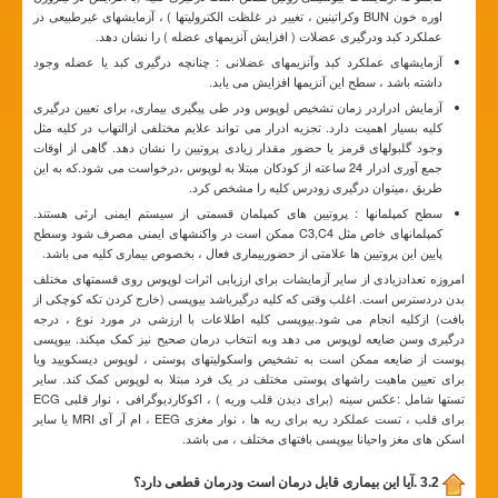
اوره خون BUN وکراتینین ، تغییر در غلظت الکترولیتها ) ، آزمایشهای غیرطبیعی در
عملکرد کبد ودرگیری عضلات ( افزایش آنزیمهای عضله ) را نشان دهد.
آزمایشهای عملکرد کبد وآنزیمهای عضلانی : چنانچه درگیری کبد یا عضله وجود
داشته باشد ، سطح این آنزیمها افزایش می یابد.
آزمایش ادراردر زمان تشخیص لوپوس ودر طی پیگیری بیماری، برای تعیین درگیری
کلیه بسیار اهمیت دارد. تجزیه ادرار می تواند علایم مختلفی ازالتهاب در کلیه مثل
وجود گلبولهای قرمز یا حضور مقدار زیادی پروتیین را نشان دهد. گاهی از اوقات
جمع آوری ادرار 24 ساعته از کودکان مبتلا به لوپوس ،درخواست می شود.که به این
طریق ،میتوان درگیری زودرس کلیه را مشخص کرد.
سطح کمپلمانها : پروتیین های کمپلمان قسمتی از سیستم ایمنی ارثی هستند.
کمپلمانهای خاص مثل C3,C4 ممکن است در واکنشهای ایمنی مصرف شود وسطح
پایین این پروتیین ها علامتی از حضوربیماری فعال ، بخصوص بیماری کلیه می باشد.
امروزه تعدادزیادی از سایر آزمایشات برای ارزیابی اثرات لوپوس روی قسمتهای مختلف
بدن دردسترس است. اغلب وقتی که کلیه درگیرباشد بیوپسی (خارج کردن تکه کوچکی از
بافت) ازکلیه انجام می شود.بیوپسی کلیه اطلاعات با ارزشی در مورد نوع ، درجه
درگیری وسن ضایعه لوپوس می دهد وبه انتخاب درمان صحیح نیز کمک میکند. بیوپسی
پوست از ضایعه ممکن است به تشخیص واسکولیتهای پوستی ، لوپوس دیسکویید ویا
برای تعیین ماهیت راشهای پوستی مختلف در یک فرد مبتلا به لوپوس کمک کند. سایر
تستها شامل :عکس سینه (برای دیدن قلب وریه ) ، اکوکاردیوگرافی ، نوار قلبی ECG
برای قلب ، تست عملکرد ریه برای ریه ها ، نوار مغزی EEG ، ام آر آی MRI یا سایر
اسکن های مغز واحیانا بیوپسی بافتهای مختلف ، می باشد.
3.2 .آیا این بیماری قابل درمان است ودرمان قطعی دارد؟