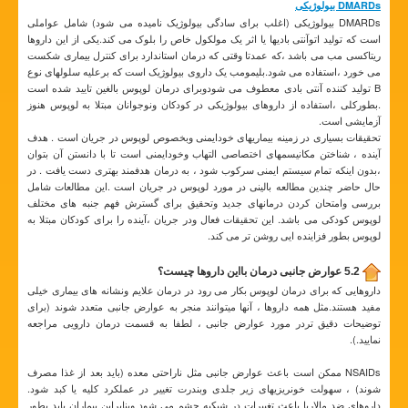
DMARDs بیولوژیکی
DMARDs بیولوژیکی (اغلب برای سادگی بیولوژیک نامیده می شود) شامل عواملی
است که تولید اتوآنتی بادیها یا اثر یک مولکول خاص را بلوک می کند.یکی از این داروها
ریتاکسی مب می باشد ،که عمدتا وقتی که درمان استاندارد برای کنترل بیماری شکست
می خورد ،استفاده می شود.بلیمومب یک داروی بیولوژیک است که برعلیه سلولهای نوع
B تولید کننده آنتی بادی معطوف می شودوبرای درمان لوپوس بالغین تایید شده است
.بطورکلی ،استفاده از داروهای بیولوژیکی در کودکان ونوجوانان مبتلا به لوپوس هنوز
آزمایشی است.
تحقیقات بسیاری در زمینه بیماریهای خودایمنی وبخصوص لوپوس در جریان است . هدف
آینده ، شناختن مکانیسمهای اختصاصی التهاب وخودایمنی است تا با دانستن آن بتوان
،بدون اینکه تمام سیستم ایمنی سرکوب شود ، به درمان هدفمند بهتری دست یافت . در
حال حاضر چندین مطالعه بالینی در مورد لوپوس در جریان است .این مطالعات شامل
بررسی وامتحان کردن درمانهای جدید وتحقیق برای گسترش فهم جنبه های مختلف
لوپوس کودکی می باشد. این تحقیقات فعال ودر جریان ،آینده را برای کودکان مبتلا به
لوپوس بطور فزاینده ایی روشن تر می کند.
5.2 عوارض جانبی درمان بااین داروها چیست؟
داروهایی که برای درمان لوپوس بکار می رود در درمان علایم ونشانه های بیماری خیلی
مفید هستند.مثل همه داروها ، آنها میتوانند منجر به عوارض جانبی متعدد شوند (برای
توضیحات دقیق تردر مورد عوارض جانبی ، لطفا به قسمت درمان دارویی مراجعه
نمایید.).
NSAIDs ممکن است باعث عوارض جانبی مثل ناراحتی معده (باید بعد از غذا مصرف
شوند) ، سهولت خونریزیهای زیر جلدی وبندرت تغییر در عملکرد کلیه یا کبد شود.
داروهای ضد مالاریا باعث تغییرات در شبکیه چشم می شود وبنابراین بیماران باید بطور