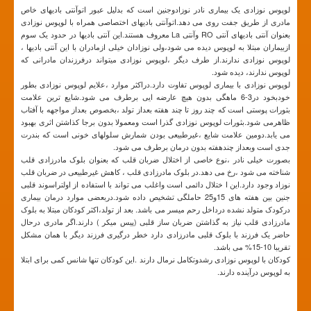
لوپوس نوزادی یک بیماری نادر نوزادوجنین است که بدلیل عبور اتوآنتی بادیهای خاص
مادری از طریق جفت روی می دهد.اتوآنتی بادیهای اختصاصی همراه با لوپوس نوزادی
بعنوان آنتی بادیهای آنتی RO وآنتی La معروف هستند.این آنتی بادیها در حدود یک سوم
ازبیماران مبتلا به لوپوس دیده می شود،ولی نوزادان خیلی ازمادران با این آنتی بادیها ،
لوپوس نوزادی ندارند.از طرف دیگر ،لوپوس نوزادی میتواند درفرزندان مادرانی که
لوپوس ندارند، دیده شود.
لوپوس نوزادی با بیماری لوپوس تفاوت دارد.دراکثر موارد ،علایم لوپوس نوزادی بطور
خودبخود در3-6 ماهگی بدون هیچ عارضه ایی برطرف می شود.شایع ترین علامت
بثورات پوستی است که چند روز تا چند هفته بعداز تولد ،بخصوص بعداز مواجهه با آفتاب
ظاهرمی شود.بثورات لوپوس نوزادی گذرا است ومعمولا بدون برجا کذاشتن اثری بهبود
می یابد.دومین علامت شایع ،غیرطبیعی بودن شمارش سلولهای خونی است که بندرت
جدی است وبعداز چندهفته بدون درمان برطرف می شود.
بصورت خیلی نادر ،نوع خاصی از اختلال ضربان قلب که بعنوان بلوک مادرزادی قلب
شناخته می شود ،رخ می دهد.در بلوک مادرزادی قلب ، کاهش غیرطبیعی در ضربان قلب
نوزاد وجود دارد.این ا ختلال دائمی است واغلب می تواند با استفاده از اولتراسوند قلبی
جنین بین هفته های 15و25 حاملگی تشخیص داده شود.دربعضی موارد درمان بیماری
درکودک متولد نشده درداخل رحم میسر می باشد. بعد از تولد،اکثر کودکان مبتلا به بلوک
مادرزادی قلب نیاز به گذاشتن ضربان ساز قلبی (پیس میکر ) دارند.اگر مادری درحال
حاضر یک فرزند با بلوک قلبی مادرزادی دارد خطر درگیری فرزند دیگر با همان مشکل
تقریبا 10-15% می باشد.
کودکان با لوپوس نوزادی رشدوتکامل نرمال دارند .این کودکان تنها شانس کمی برای ابتلا
به لوپوس درآینده دارند.