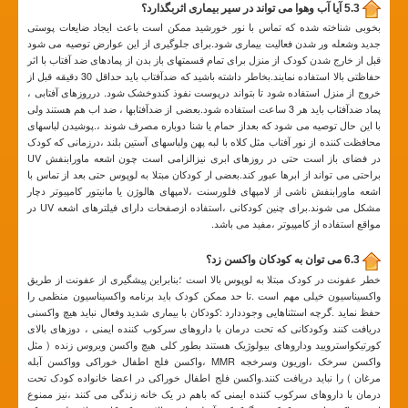
5.3 آیا آب وهوا می تواند در سیر بیماری اثربگذارد؟
بخوبی شناخته شده که تماس با نور خورشید ممکن است باعث ایجاد ضایعات پوستی
جدید وشعله ور شدن فعالیت بیماری شود.برای جلوگیری از این عوارض توصیه می شود
قبل از خارج شدن کودک از منزل برای تمام قسمتهای باز بدن از پمادهای ضد آفتاب با اثر
حفاظتی بالا استفاده نمایند.بخاطر داشته باشید که ضدآفتاب باید حداقل 30 دقیقه قبل از
خروج از منزل استفاده شود تا بتواند درپوست نفوذ کندوخشک شود. درروزهای آفتابی ،
پماد ضدآفتاب باید هر 3 ساعت استفاده شود.بعضی از ضدآفتابها ، ضد اب هم هستند ولی
با این حال توصیه می شود که بعداز حمام یا شنا دوباره مصرف شوند ،.پوشیدن لباسهای
محافظت کننده از نور آفتاب مثل کلاه با لبه پهن ولباسهای آستین بلند ،درزمانی که کودک
در فضای باز است حتی در روزهای ابری نیزالزامی است چون اشعه ماورابنفش UV
براحتی می تواند از ابرها عبور کند.بعضی ار کودکان مبتلا به لوپوس حتی بعد از تماس با
اشعه ماورابنفش ناشی از لامپهای فلورسنت ،لامپهای هالوژن یا مانیتور کامپیوتر دچار
مشکل می شوند.برای چنین کودکانی ،استفاده ازصفحات دارای فیلترهای اشعه UV در
مواقع استفاده از کامپیوتر ،مفید می باشد.
6.3 می توان به کودکان واکسن زد؟
خطر عفونت در کودک مبتلا به لوپوس بالا است ؛بنابراین پیشگیری از عفونت از طریق
واکسیناسیون خیلی مهم است .تا حد ممکن کودک باید برنامه واکسیناسیون منظمی را
حفظ نماید .گرچه استثناهایی وجوددارد :کودکان با بیماری شدید وفعال نباید هیچ واکسنی
دریافت کنند وکودکانی که تحت درمان با داروهای سرکوب کننده ایمنی ، دوزهای بالای
کورتیکواسترویید وداروهای بیولوژیک هستند بطور کلی هیچ واکسن ویروس زنده ( مثل
واکسن سرخک ،اوریون وسرخجه MMR ،واکسن فلج اطفال خوراکی وواکسن آبله
مرغان ) را نباید دریافت کنند.واکسن فلج اطفال خوراکی در اعضا خانواده کودک تحت
درمان با داروهای سرکوب کننده ایمنی که باهم در یک خانه زندگی می کنند ،نیز ممنوع