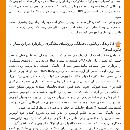
است. واکسنهای پنوموکوک ،مننگوکوک وآنفلونزا ی سالانه در کودکان مبتلا به لوپوس که
دوز بالای کورتیکواسترویید ویا داروهای سرکوب کننده سیستم ایمنی دریافت می کنند ،
توصیه می شود.واکسیناسیون HPV در دختر وپسرهای نوجوان مبتلا به لوپوس توصیه می
شود.
لازم بذکر است که کودکان مبتلا به لوپوس ممکن است به واکسیناسیون بیشتری نسبت
به هم سن وسالانشان نیاز داشته باشند چون بنظر می رسد که ایمنی ایجاد شده با
واکسن دربیماران لوپوسی کوتاهتراست.
7.3 زندگی زناشویی ،حاملگی وروشهای پیشگیری از بارداری در این بیماران
چگونه است؟
نوجوانان ممکن است از یک زناشویی سالم لذت ببرند .بهرحال نوجوانان فعال از نظر
جنسی که تحت درمان DMARDs هستند ویا بیماری فعال دارند باید از روشهای پیشگیری
از بارداری ایمن استفاده نمایند.بطور ایده ال حاملگی همیشه باید برنامه ریزی شده
باشد.بویژه اینکه بعضی ازداروهای ضد فشارخون وDMARDs می توانند برای تکامل
جنین مضر باشند.اکثر خانمهای مبتلا به لوپوس می توانند یک حاملگی ایمن ویک نوزاد
سالم داشته باشند.زمان ایده ال برای حاملگی وقتی است که بیماری بخصوص درگیری
کلیه برای مدت طولانی بخوبی تحت کنترل است .خانمهای مبتلا به لوپوس ممکن است
مشکلاتی در بارداری یا بعلت فعالیت بیماری ویا داروها داشته باشند. لوپوس همچنین
باخطر بالاتری از سقط ،زایمان نارس وناهنجاریهای مادرزادی در نوزاد که بعنوان لوپوس
نوزادی شناخته می شود ،همراه باشد.(ضمیمه 2).خانمهای باسطح بالای ،آنتی بادی ضد
فسفولیپید (ضمیمه 1) بعنوان حاملگی پر خطر وعارضه دار درنظرگرفته می شود.
خود حاملگی می تواند علایم لوپوس را بدتر کند ویا شروع کننده عود لوپوس
باشد.بنابراین یک متخصص زنان ماهر درحاملگیهای پرخطر که با یک روماتولوژیست
همکاری نزدیک داشته باشد باید همه خانمهای باردار مبتلا به لوپوس را تحت نظر بگیرند.
ایمن ترین روش پیشگیری از بارداری در بیماران مبتلا به لوپوس روشهای جلوگیری کننده