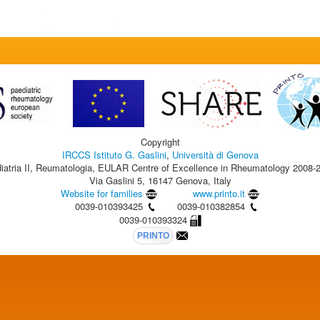
Copyright
IRCCS Istituto G. Gaslini
,
Università di Genova
iatria II, Reumatologia, EULAR Centre of Excellence in Rheumatology 2008-
Via Gaslini 5, 16147 Genova, Italy
Website for families
www.printo.it
0039-010393425
0039-010382854
0039-010393324