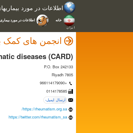
اطلاعات در مورد بیماریه
خانه
اطلاعات در مورد بیماری 
ا يرا ن
انجمن های کمک به
matic diseases (CARD)
P.O. Box 242133
7805 Riyadh
+966114179090
0114178585
https://rheumatism.org.sa/
https://twitter.com/rheumatism_sa