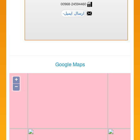
00968-24594460
Google Maps
+
−