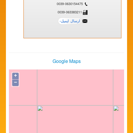
0039-0630154475
0039-063383211
Google Maps
+
−