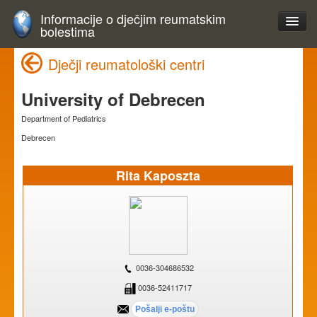
Informacije o dječjim reumatskim
bolestima
Dječji reumatološki centri
University of Debrecen
Department of Pediatrics
Debrecen
Rita Kaposzta
0036-304686532
0036-52411717