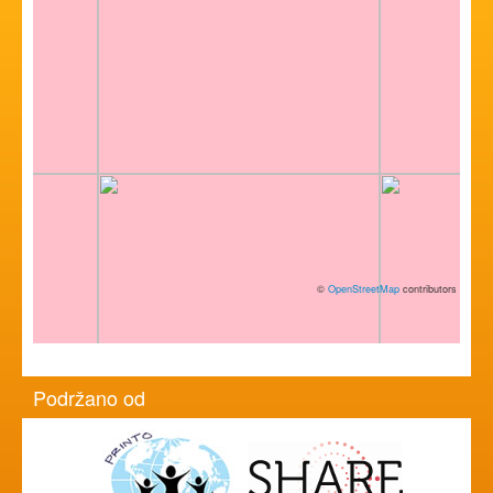
©
OpenStreetMap
contributors
Podržano od