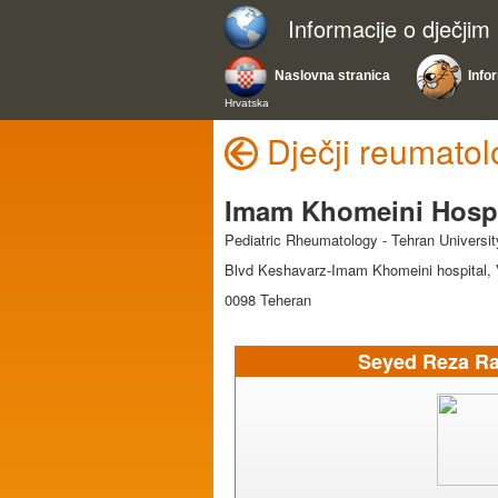
Informacije o dječji
Naslovna stranica
Info
Hrvatska
Dječji reumatolo
Imam Khomeini Hospit
Pediatric Rheumatology - Tehran Universi
Blvd Keshavarz-Imam Khomeini hospital, Va
0098 Teheran
Seyed Reza R