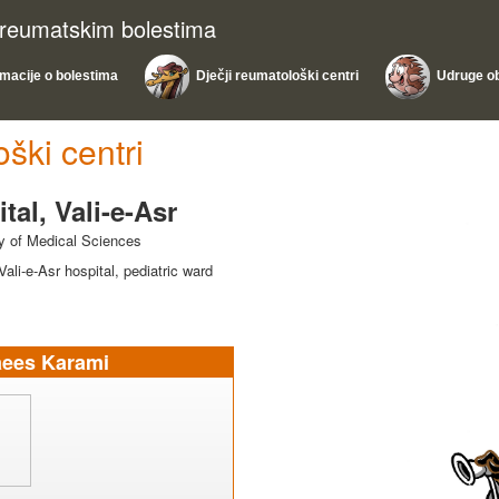
m reumatskim bolestima
rmacije o bolestima
Dječji reumatološki centri
Udruge obi
ški centri
al, Vali-e-Asr
ty of Medical Sciences
li-e-Asr hospital, pediatric ward
aees Karami