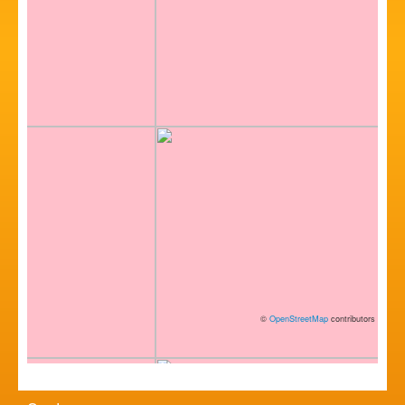
©
OpenStreetMap
contributors