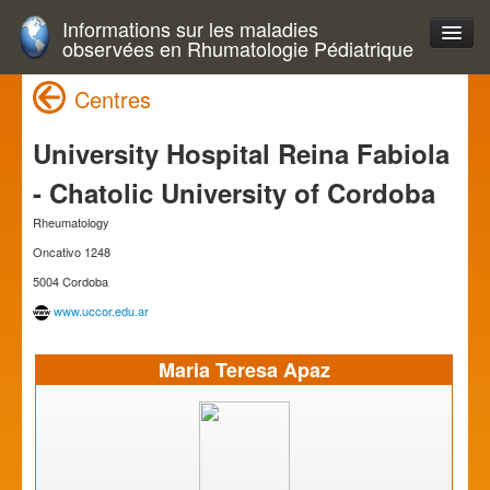
Informations sur les maladies
observées en Rhumatologie Pédiatrique
Centres
University Hospital Reina Fabiola
- Chatolic University of Cordoba
Rheumatology
Oncativo 1248
5004 Cordoba
www.uccor.edu.ar
Maria Teresa Apaz