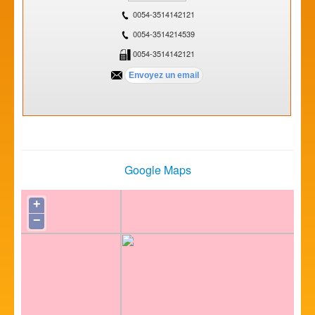
0054-3514142121
0054-3514214539
0054-3514142121
Google Maps
+
−