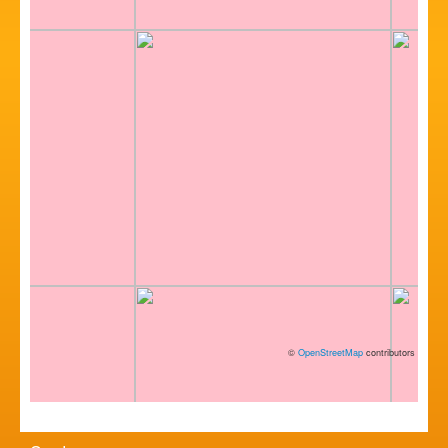
©
OpenStreetMap
contributors