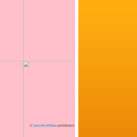
©
OpenStreetMap
contributors