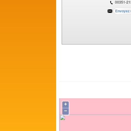
00351-21
+
−