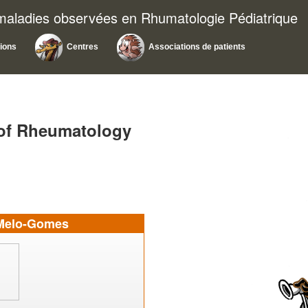
 maladies observées en Rhumatologie Pédiatrique
tions
Centres
Associations de patients
 of Rheumatology
 Melo-Gomes