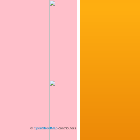
©
OpenStreetMap
contributors