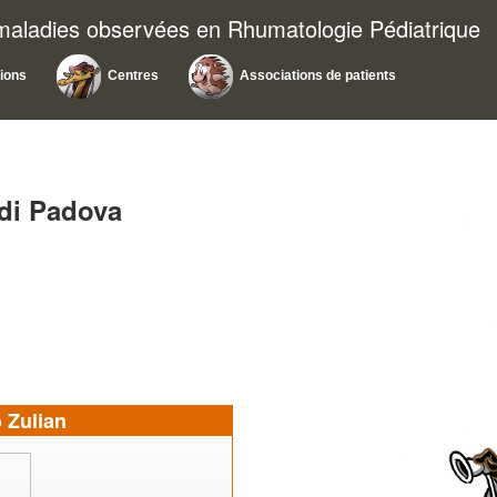
 maladies observées en Rhumatologie Pédiatrique
tions
Centres
Associations de patients
di Padova
 Zulian