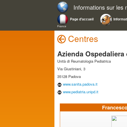
Informations sur les
Page d’accueil
Informa
France
Centres
Azienda Ospedaliera 
Unità di Reumatologia Pediatrica
Via Giustiniani, 3
35128 Padova
www.sanita.padova.it
www.pediatria.unipd.it
Francesco