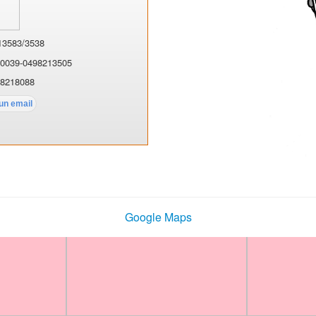
13583/3538
 0039-0498213505
-8218088
Google Maps