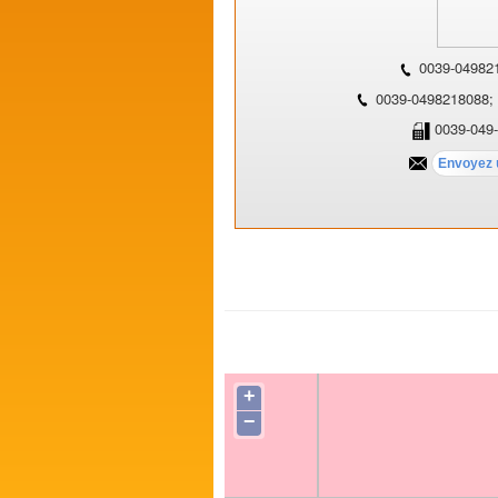
0039-04982
0039-0498218088;
0039-049
+
−