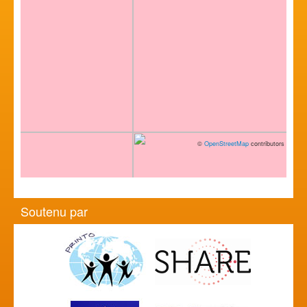
©
OpenStreetMap
contributors
Soutenu par