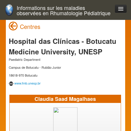
Informations sur les maladies
observées en Rhumatologie Pédiatrique
Centres
Hospital das Clínicas - Botucatu
Medicine University, UNESP
Paediatric Department
Campus de Botucatu - Rubião Junior
18618-970 Botucatu
www.fmb.unesp.br
Claudia Saad Magalhaes