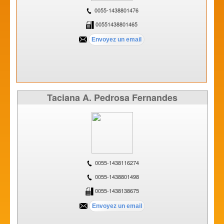
0055-1438801476
00551438801465
Taciana A. Pedrosa Fernandes
0055-1438116274
0055-1438801498
0055-1438138675