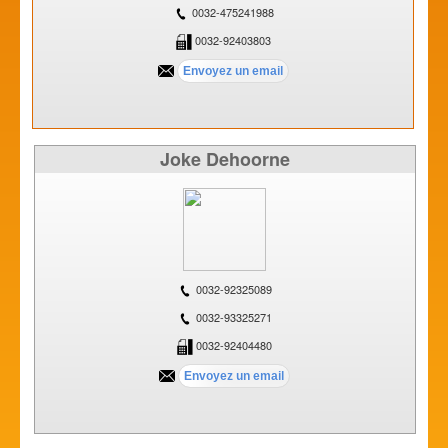
0032-475241988
0032-92403803
Joke Dehoorne
0032-92325089
0032-93325271
0032-92404480