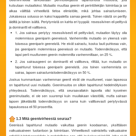
kutsutaan mutaatioksi. Mutaatio muuttaa geenin eli perintötekijän toimintaa ja se
alkaa välittää virheellistä tietoa elimistölle, mikä johtaa sairastumiseen.
Jokaisessa solussa on kaksi kappaletta samaa geeniä. Toinen näistä on peritty
äidiltä ja toinen isältä. Periytymistä on kahta eri tyyppiä: resessiivinen eli peittyvä
ja dominantti eli vallitseva.
1. Jos sairaus periytyy resessiivisesti eli peittyvästi, mutaation täytyy olla
molemmissa geeniparin geeneissä. Vanhemmilla mutaatio on yleensä vain
toisessa geeniparin geeneistä. He eivät sairastu, koska tauti puhkeaa vain,
jos geeniparin molemmissa geeneissä on mutaatio. Todennäköisyys, että
lapsi perii muuttuneen geenin molemmilta vanhemmiltaan, on 25 %.
2. Jos sairausgeeni on dominantti eli vallitseva, riittää, kun mutaatio on
tapahtunut toisessa geeniparin geeneistä. Jos toinen vanhemmista on
sairas, lapsen sairastumistodennäköisyys on 50 %.
Joskus kummankaan vanhemman geenit eivät ole muuttuneet, vaan lapsessa
on tapahtunut uusi mutaatio. Geenimuutos on silloin tapahtunut hedelmöityksen
yhteydessä. Todennäköisyys, että seuraavallakin lapsella olisi kyseinen
geenimutaatio, ei ole sen suurempi kuin muullakaan väestöllä, mutta sairaan
lapsen jälkeläisillä todennäköisyys on sama kuin vallitsevasti periytyvässä
tapauksessa eli 50 prosenttia.
1.3 Mitä geenivirheestä seuraa?
Geenissä tapahtunut mutaatio vaikuttaa geenin koodaaman, yksittäisen
valkuaisaineen tuotantoon ja toimintaan. Virheellisesti valmistettu valkuaisaine
edistää tulehdusreaktiota ja mahdollistaa sen, että laukaisevat tekijät, jotka eivät