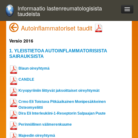
Informaatio lastenreumatologisista
taudeista
Autoinflammatoriset taudit
Versio 2016
1. YLEISTIETOA AUTOINFLAMMATORISISTA
SAIRAUKSISTA
Blaun oireyhtymä
CANDLE
Kryopyriiniin liittyvät jaksoittaiset oireyhtymät
Crmo Eli Toistuva Pitkäaikainen Monipesäkkeinen
Osteomyeliitti
Dira Eli Interleukiini-1-Reseptorin Salpaajan Puute
Perinnöllinen välimerenkuume
Majeedin oireyhtymä