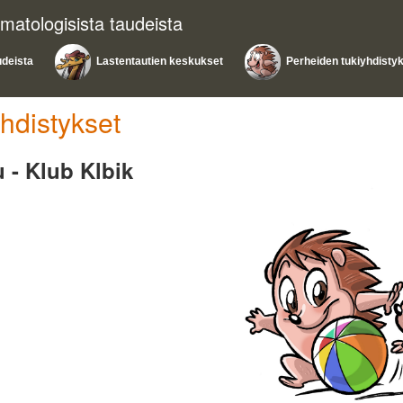
matologisista taudeista
udeista
Lastentautien keskukset
Perheiden tukiyhdisty
hdistykset
 - Klub Klbik