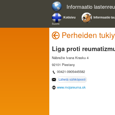
Informaatio lastenreu
Kotisivu
Informaatio ta
Suomi
Perheiden tukiy
Liga proti reumatizmu
Nábrežie Ivana Krasku 4
92101 Piestany
00421-0905445582
www.mojareuma.sk