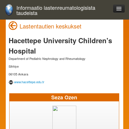
Informaatio lastenreumatologisista
taudeista
Lastentautien keskukset
Hacettepe University Children's
Hospital
Department of Pediatric Nephrology and Rheumatology
Sihhiye
06105 Ankara
www.hacettepe.edu.tr
Seza Ozen