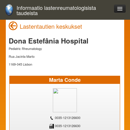
Informaatio lastenreumatologisista
taudeista
Lastentautien keskukset
Dona Estefânia Hospital
Pediatric Rheumatology
Rua Jacinta Marto
1169-045 Lisbon
Marta Conde
0035-1213126600
0035-1213126630