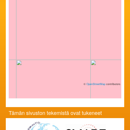
©
OpenStreetMap
contributors
Tämän sivuston tekemistä ovat tukeneet