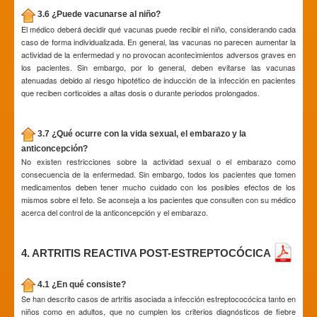
3.6 ¿Puede vacunarse al niño?
El médico deberá decidir qué vacunas puede recibir el niño, considerando cada
caso de forma individualizada. En general, las vacunas no parecen aumentar la
actividad de la enfermedad y no provocan acontecimientos adversos graves en
los pacientes. Sin embargo, por lo general, deben evitarse las vacunas
atenuadas debido al riesgo hipotético de inducción de la infección en pacientes
que reciben corticoides a altas dosis o durante periodos prolongados.
3.7 ¿Qué ocurre con la vida sexual, el embarazo y la
anticoncepción?
No existen restricciones sobre la actividad sexual o el embarazo como
consecuencia de la enfermedad. Sin embargo, todos los pacientes que tomen
medicamentos deben tener mucho cuidado con los posibles efectos de los
mismos sobre el feto. Se aconseja a los pacientes que consulten con su médico
acerca del control de la anticoncepción y el embarazo.
4. ARTRITIS REACTIVA POST-ESTREPTOCÓCICA
4.1 ¿En qué consiste?
Se han descrito casos de artritis asociada a infección estreptococócica tanto en
niños como en adultos, que no cumplen los criterios diagnósticos de fiebre