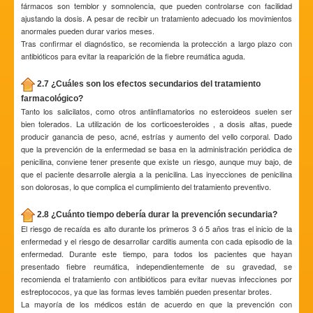
fármacos son temblor y somnolencia, que pueden controlarse con facilidad
ajustando la dosis. A pesar de recibir un tratamiento adecuado los movimientos
anormales pueden durar varios meses.
Tras confirmar el diagnóstico, se recomienda la protección a largo plazo con
antibióticos para evitar la reaparición de la fiebre reumática aguda.
2.7 ¿Cuáles son los efectos secundarios del tratamiento
farmacológico?
Tanto los salicilatos, como otros antiinflamatorios no esteroideos suelen ser
bien tolerados. La utilización de los corticoesteroides , a dosis altas, puede
producir ganancia de peso, acné, estrías y aumento del vello corporal. Dado
que la prevención de la enfermedad se basa en la administración periódica de
penicilina, conviene tener presente que existe un riesgo, aunque muy bajo, de
que el paciente desarrolle alergia a la penicilina. Las inyecciones de penicilina
son dolorosas, lo que complica el cumplimiento del tratamiento preventivo.
2.8 ¿Cuánto tiempo debería durar la prevención secundaria?
El riesgo de recaída es alto durante los primeros 3 ó 5 años tras el inicio de la
enfermedad y el riesgo de desarrollar carditis aumenta con cada episodio de la
enfermedad. Durante este tiempo, para todos los pacientes que hayan
presentado fiebre reumática, independientemente de su gravedad, se
recomienda el tratamiento con antibióticos para evitar nuevas infecciones por
estreptococos, ya que las formas leves también pueden presentar brotes.
La mayoría de los médicos están de acuerdo en que la prevención con