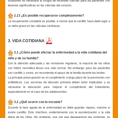
ocasiones es necesaria la cirugía de recambio valvular para los pacientes con
lesiones significativas en las válvulas del corazón.
2.13 ¿Es posible recuperarse completamente?
La recuperación completa es posible, a menos que la carditis haya dado lugar a
un daño grave en las válvulas cardíacas.
3. VIDA COTIDIANA
3.1 ¿Cómo puede afectar la enfermedad a la vida cotidiana del
niño y de su familia?
Con la atención adecuada y las revisiones regulares, la mayoría de los niños
con fiebre reumática llevan una vida normal. Sin embargo, para los pacientes
con carditis y corea, se recomienda el apoyo de la familia durante los brotes.
La principal preocupación es el cumplimiento a largo plazo de la prevención con
antibióticos. Los servicios de atención primaria deben estar implicados y es
necesaria la educación para mejorar el cumplimiento del tratamiento,
especialmente en el caso de los adolescentes.
3.2 ¿Qué ocurre con la escuela?
Durante la fase aguda de la enfermedad se debe guardar reposo, máxime si
existe carditis. Esto interfiere, evidentemente con la escolarización y la vida
diaria de los niños. Sin embargo, una vez que desaparecen los síntomas, no