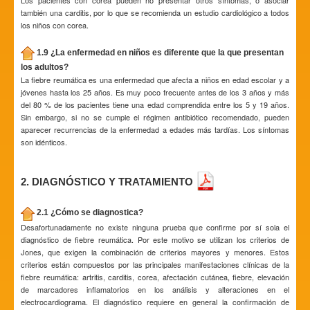
Los pacientes con corea pueden no presentar otros síntomas, o asociar
también una carditis, por lo que se recomienda un estudio cardiológico a todos
los niños con corea.
1.9 ¿La enfermedad en niños es diferente que la que presentan
los adultos?
La fiebre reumática es una enfermedad que afecta a niños en edad escolar y a
jóvenes hasta los 25 años. Es muy poco frecuente antes de los 3 años y más
del 80 % de los pacientes tiene una edad comprendida entre los 5 y 19 años.
Sin embargo, si no se cumple el régimen antibiótico recomendado, pueden
aparecer recurrencias de la enfermedad a edades más tardías. Los síntomas
son idénticos.
2. DIAGNÓSTICO Y TRATAMIENTO
2.1 ¿Cómo se diagnostica?
Desafortunadamente no existe ninguna prueba que confirme por sí sola el
diagnóstico de fiebre reumática. Por este motivo se utilizan los criterios de
Jones, que exigen la combinación de criterios mayores y menores. Estos
criterios están compuestos por las principales manifestaciones clínicas de la
fiebre reumática: artritis, carditis, corea, afectación cutánea, fiebre, elevación
de marcadores inflamatorios en los análisis y alteraciones en el
electrocardiograma. El diagnóstico requiere en general la confirmación de