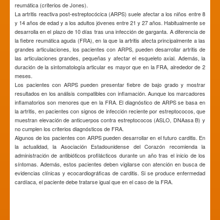
reumática (criterios de Jones).
La artritis reactiva post-estreptocócica (ARPS) suele afectar a los niños entre 8
y 14 años de edad y a los adultos jóvenes entre 21 y 27 años. Habitualmente se
desarrolla en el plazo de 10 días tras una infección de garganta. A diferencia de
la fiebre reumática aguda (FRA), en la que la artritis afecta principalmente a las
grandes articulaciones, los pacientes con ARPS, pueden desarrollar artritis de
las articulaciones grandes, pequeñas y afectar el esqueleto axial. Además, la
duración de la sintomatología articular es mayor que en la FRA, alrededor de 2
meses.
Los pacientes con ARPS pueden presentar fiebre de bajo grado y mostrar
resultados en los análisis compatibles con inflamación. Aunque los marcadores
inflamatorios son menores que en la FRA. El diagnóstico de ARPS se basa en
la artritis, en pacientes con signos de infección reciente por estreptococos, que
muestran elevación de anticuerpos contra estreptococos (ASLO, DNAasa B) y
no cumplen los criterios diagnósticos de FRA.
Algunos de los pacientes con ARPS pueden desarrollar en el futuro carditis. En
la actualidad, la Asociación Estadounidense del Corazón recomienda la
administración de antibióticos profilácticos durante un año tras el inicio de los
síntomas. Además, estos pacientes deben vigilarse con atención en busca de
evidencias clínicas y ecocardiográficas de carditis. Si se produce enfermedad
cardíaca, el paciente debe tratarse igual que en el caso de la FRA.