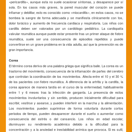
«pericarditis», aunque esta no suele ocasionar síntomas, y desaparece por sí
sola. En los casos más graves, la pared muscular del corazón se puede
inflamar y debilitar, esto es conocido como «miocarditis», en estos casos, no se
bombea la sangre de forma adecuada y se manifiesta clínicamente con tos,
dolor torácico y aumento de frecuencia cardiaca y respiratoria. Los niños con
carditis deben ser valorados por un cardiólogo pediátrico. La cardiopatía
valvular reumática aunque puede estar presente tras un primer ataque de fiebre
reumática, suele ser una consecuencia de episodios repetidos y puede
convertirse en un grave problema en la vida adulta, así que la prevención es de
gran importancia.
Corea
El término corea deriva de una palabra griega que significa baile. La corea es un
trastorno del movimiento, consecuencia de la inflamación de partes del cerebro
que controlan la coordinación de los movimientos. Afecta entre el 10 y el 30 %
de los pacientes con fiebre reumática. A diferencia de la artritis y la carditis, la
corea aparece de manera tardía en el curso de la enfermedad, habitualmente
entre 1 y 6 meses tras la infección de garganta. La presencia de estos
movimientos involuntarios y sin sentido, producen inicialmente dificultad para
escribir, vestirse y asearse, y pueden interferir en la marcha y la alimentación.
Los movimientos pueden suprimirse de forma voluntaria durante cortos
periodos de tiempo, pueden desaparecer durante el sueño o aumentar como
consecuencia del estrés o del cansancio. Los niños en edad escolar,
disminuyen su rendimiento académico debido a la dificultad para la
concentración y a la ansiedad e inestabilidad anímica que provoca. Si es sutil,