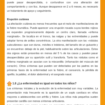
puede pasar desapercibida, o confundirse con una alteración del
comportamiento y con tics. Aunque desaparece en 2 a 6 meses, es necesario
un tratamiento de apoyo y seguimiento.
Erupción cutánea
La afectación cutánea es menos frecuentes que el resto de manifestaciones de
la fiebre reumática. Puede aparecer una erupción rosada cuyos bordes rojizos
se expanden progresivamente dejando un centro claro, llamada «eritema
marginado». Se localiza en el tronco, las nalgas y las extremidades y puede
adoptar forma de anillos concéntricos. La otra manifestación son los «nódulos
subcutáneos» que son duros, móviles e indoloros, del tamaño de un guisante y
se encuentran debajo de la piel, habitualmente sobre las articulaciones. Estos
dos signos están presentes en menos del 5 % de los casos y pueden pasar
desapercibidos por su aparición sutil y transitoria. Tanto los nódulos como el
eritema marginado se asocian con la miocarditis (inflamación del músculo del
corazón). Otros síntomas que pueden ser detectados por los padres en las
primeras fases de la enfermedad son la fiebre, el cansancio, la pérdida de
apetito, la palidez, el dolor abdominal y el sangrado nasal.
1.8 ¿La enfermedad es igual en todos los niños?
Los síntomas iniciales y la evolución de la enfermedad son muy variables. La
presentación más frecuente es la aparición de un soplo cardíaco en niños
mayores o adolescentes con artritis y fiebre. Los niños más pequeños suelen
presentar carditis con menos síntomas articulares.