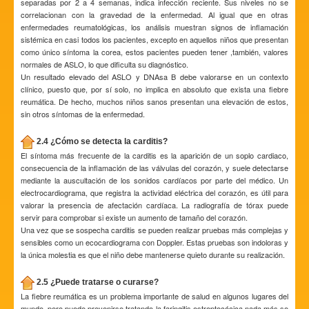
separadas por 2 a 4 semanas, indica infección reciente. Sus niveles no se
correlacionan con la gravedad de la enfermedad. Al igual que en otras
enfermedades reumatológicas, los análisis muestran signos de inflamación
sistémica en casi todos los pacientes, excepto en aquellos niños que presentan
como único síntoma la corea, estos pacientes pueden tener ,también, valores
normales de ASLO, lo que dificulta su diagnóstico.
Un resultado elevado del ASLO y DNAsa B debe valorarse en un contexto
clínico, puesto que, por sí solo, no implica en absoluto que exista una fiebre
reumática. De hecho, muchos niños sanos presentan una elevación de estos,
sin otros síntomas de la enfermedad.
2.4 ¿Cómo se detecta la carditis?
El síntoma más frecuente de la carditis es la aparición de un soplo cardiaco,
consecuencia de la inflamación de las válvulas del corazón, y suele detectarse
mediante la auscultación de los sonidos cardíacos por parte del médico. Un
electrocardiograma, que registra la actividad eléctrica del corazón, es útil para
valorar la presencia de afectación cardíaca. La radiografía de tórax puede
servir para comprobar si existe un aumento de tamaño del corazón.
Una vez que se sospecha carditis se pueden realizar pruebas más complejas y
sensibles como un ecocardiograma con Doppler. Estas pruebas son indoloras y
la única molestia es que el niño debe mantenerse quieto durante su realización.
2.5 ¿Puede tratarse o curarse?
La fiebre reumática es un problema importante de salud en algunos lugares del
mundo, pero puede prevenirse tratando la faringitis estreptocócica nada más se