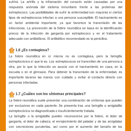
sufrirá. La artritis y la inflamación del corazón están causadas por una
respuesta anómala del sistema inmunitario frente a las proteínas del
estreptococo. Las posibilidades de sufrir la enfermedad son mayores si ciertos
tipos de estreptococos infectan a una persona susceptible. El hacinamiento es
un factor ambiental importante, ya que favorece la transmisión de las
infecciones. La prevención de la fiebre reumática se basa en la identificación
precoz de la infección de garganta por estreptococo y en el tratamiento
adecuado con antibióticos. El antibiótico recomendado es la penicilina.
1.6 ¿Es contagiosa?
La fiebre reumática en sí misma no es contagiosa, pero la faringitis
estreptocócica sí que lo es. Los estreptococos se transmiten de una persona a
otra, por lo que la infección se asocia con el hacinamiento en casa, en la
escuela o en el gimnasio. Para detener la transmisión de la enfermedad, es
importante lavarse las manos con cuidado y evitar el contacto directo con
personas infectadas.
1.7 ¿Cuáles son los síntomas principales?
La fiebre reumática suele presentar una combinación de síntomas que pueden
ser exclusivos en cada paciente. Se presenta tras una faringitis o amigdalitis
estreptocócica no diagnosticada o insuficientemente tratada.
La faringitis o la amigdalitis pueden reconocerse por la fiebre, el dolor de
garganta, el dolor de cabeza, el enrojecimiento del paladar y de las amígdalas
con secreciones purulentas, así como por el aumento del tamaño de los