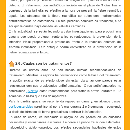
detecta. El tratamiento con antibióticos iniciado en el plazo de 9 días tras el
comienzo de la faringitis es efectivo a la hora de prevenir la fiebre reumática
aguda. Los síntomas de la fiebre reumática se tratan con medicamentos
antiinflamatorios no esteroideos. La recuperación completa es frecuente, a no
ser que la carditis haya dañado las válvulas cardiacas.
En la actualidad, se están llevando a cabo investigaciones para producir una
vacuna que pueda proteger frente a los estreptococos: la prevención de la
infección inicial proporcionaría protección frente a la reacción anómala del
sistema inmunitario. Este enfoque podría convertirse en la prevención de la
fiebre reumática en el futuro.
2.6 ¿Cuáles son los tratamientos?
Durante los últimos años, no han habido nuevas recomendaciones de
tratamiento. Mientras la aspirina ha permanecido como la base del tratamiento,
la acción exacta de su efecto sigue sin estar clara, aunque parece estar
relacionada con sus propiedades antiinflamatorias. Otros antiinflamatorios no
esteroideos
(AINES)
están recomendados para tratar la artritis, durante 6 u 8
semanas, o hasta que esta desaparezca.
Para la carditis grave, se recomienda reposo en cama y, en algunos casos,
corticoesteroides
(prednisona) por vía oral durante 2 o 3 semanas, reduciendo
la dosis del fármaco de forma gradual tras controlar la inflamación.
En caso de corea, es necesario el apoyo de los padres en los cuidados
personales y en las tareas escolares. La corea se puede tratar con esteroides,
haloperidol o ácido valproico. Los efectos secundarios habituales de estos