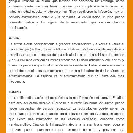
ganglios linfáticos del cuello, que también son dolorosos. Sin embargo, estos
síntomas pueden ser muy leves o encontrarse completamente ausentes en
niños en edad escolar y adolescentes. Tras resolverse la infección, hay un
periodo asintomático entre 2 y 3 semanas. A continuación, el niño puede
presentar fiebre y los signos de la enfermedad que se describen a
continuación.
Artritis
La artritis afecta principalmente a grandes articulaciones y a veces a varias al
mismo tiempo (rodillas, codos, tobillos u hombros). Se llama «artritis migratoria y
transitoria» porque se mueve de una articulación a otra. La artritis en las manos
y en la columna cervical es menos frecuente. El dolor articular puede ser muy
intenso a pesar de que la inflamación no sea evidente. Debe tenerse en cuenta
que el dolor suele desaparecer pronto, tras la administración de los fármacos
antiinflamatorios. La aspirina es el antiinflamatorio que se utiliza con más
frecuencia.
Carditis
La carditis (inflamación del corazón) es la manifestación más grave. El latido
cardíaco acelerado durante el reposo o durante las horas de sueño puede
hacer sospechar de carditis reumática. La auscultación puede poner de
manifiesto la presencia de soplos cardíacos de intensidad variable, indicando
que existe una inflamación de las válvulas cardíacas, conocida como
«endocarditis». Cuando la inflamación afecta a la membrana que rodea el
corazón, puede acumularse líquido alrededor de este, y provocar una