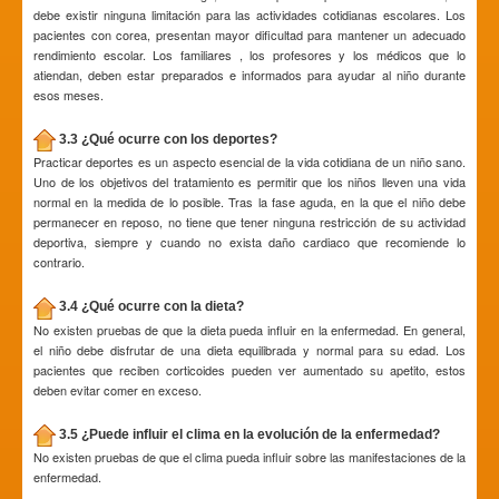
debe existir ninguna limitación para las actividades cotidianas escolares. Los
pacientes con corea, presentan mayor dificultad para mantener un adecuado
rendimiento escolar. Los familiares , los profesores y los médicos que lo
atiendan, deben estar preparados e informados para ayudar al niño durante
esos meses.
3.3 ¿Qué ocurre con los deportes?
Practicar deportes es un aspecto esencial de la vida cotidiana de un niño sano.
Uno de los objetivos del tratamiento es permitir que los niños lleven una vida
normal en la medida de lo posible. Tras la fase aguda, en la que el niño debe
permanecer en reposo, no tiene que tener ninguna restricción de su actividad
deportiva, siempre y cuando no exista daño cardiaco que recomiende lo
contrario.
3.4 ¿Qué ocurre con la dieta?
No existen pruebas de que la dieta pueda influir en la enfermedad. En general,
el niño debe disfrutar de una dieta equilibrada y normal para su edad. Los
pacientes que reciben corticoides pueden ver aumentado su apetito, estos
deben evitar comer en exceso.
3.5 ¿Puede influir el clima en la evolución de la enfermedad?
No existen pruebas de que el clima pueda influir sobre las manifestaciones de la
enfermedad.