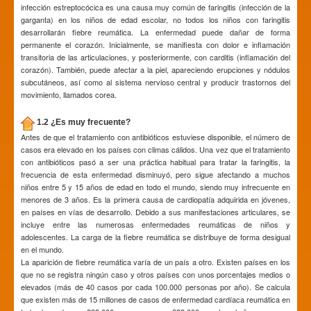
infección estreptocócica es una causa muy común de faringitis (infección de la
garganta) en los niños de edad escolar, no todos los niños con faringitis
desarrollarán fiebre reumática. La enfermedad puede dañar de forma
permanente el corazón. Inicialmente, se manifiesta con dolor e inflamación
transitoria de las articulaciones, y posteriormente, con carditis (inflamación del
corazón). También, puede afectar a la piel, apareciendo erupciones y nódulos
subcutáneos, así como al sistema nervioso central y producir trastornos del
movimiento, llamados corea.
1.2 ¿Es muy frecuente?
Antes de que el tratamiento con antibióticos estuviese disponible, el número de
casos era elevado en los países con climas cálidos. Una vez que el tratamiento
con antibióticos pasó a ser una práctica habitual para tratar la faringitis, la
frecuencia de esta enfermedad disminuyó, pero sigue afectando a muchos
niños entre 5 y 15 años de edad en todo el mundo, siendo muy infrecuente en
menores de 3 años. Es la primera causa de cardiopatía adquirida en jóvenes,
en países en vías de desarrollo. Debido a sus manifestaciones articulares, se
incluye entre las numerosas enfermedades reumáticas de niños y
adolescentes. La carga de la fiebre reumática se distribuye de forma desigual
en el mundo.
La aparición de fiebre reumática varía de un país a otro. Existen países en los
que no se registra ningún caso y otros países con unos porcentajes medios o
elevados (más de 40 casos por cada 100.000 personas por año). Se calcula
que existen más de 15 millones de casos de enfermedad cardíaca reumática en