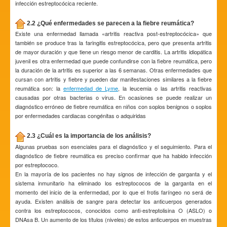
infección estreptocócica reciente.
2.2 ¿Qué enfermedades se parecen a la fiebre reumática?
Existe una enfermedad llamada «artritis reactiva post-estreptocócica» que
también se produce tras la faringitis estreptocócica, pero que presenta artritis
de mayor duración y que tiene un riesgo menor de carditis. La artritis idiopática
juvenil es otra enfermedad que puede confundirse con la fiebre reumática, pero
la duración de la artritis es superior a las 6 semanas. Otras enfermedades que
cursan con artritis y fiebre y pueden dar manifestaciones similares a la fiebre
reumática son: la
enfermedad de Lyme
, la leucemia o las artritis reactivas
causadas por otras bacterias o virus. En ocasiones se puede realizar un
diagnóstico erróneo de fiebre reumática en niños con soplos benignos o soplos
por enfermedades cardiacas congénitas o adquiridas
2.3 ¿Cuál es la importancia de los análisis?
Algunas pruebas son esenciales para el diagnóstico y el seguimiento. Para el
diagnóstico de fiebre reumática es preciso confirmar que ha habido infección
por estreptococo.
En la mayoría de los pacientes no hay signos de infección de garganta y el
sistema inmunitario ha eliminado los estreptococos de la garganta en el
momento del inicio de la enfermedad, por lo que el frotis faríngeo no será de
ayuda. Existen análisis de sangre para detectar los anticuerpos generados
contra los estreptococos, conocidos como anti-estreptolisina O (ASLO) o
DNAsa B. Un aumento de los títulos (niveles) de estos anticuerpos en muestras