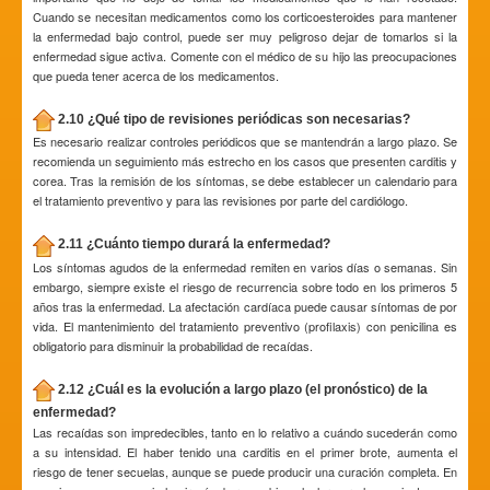
Cuando se necesitan medicamentos como los corticoesteroides para mantener
la enfermedad bajo control, puede ser muy peligroso dejar de tomarlos si la
enfermedad sigue activa. Comente con el médico de su hijo las preocupaciones
que pueda tener acerca de los medicamentos.
2.10 ¿Qué tipo de revisiones periódicas son necesarias?
Es necesario realizar controles periódicos que se mantendrán a largo plazo. Se
recomienda un seguimiento más estrecho en los casos que presenten carditis y
corea. Tras la remisión de los síntomas, se debe establecer un calendario para
el tratamiento preventivo y para las revisiones por parte del cardiólogo.
2.11 ¿Cuánto tiempo durará la enfermedad?
Los síntomas agudos de la enfermedad remiten en varios días o semanas. Sin
embargo, siempre existe el riesgo de recurrencia sobre todo en los primeros 5
años tras la enfermedad. La afectación cardíaca puede causar síntomas de por
vida. El mantenimiento del tratamiento preventivo (profilaxis) con penicilina es
obligatorio para disminuir la probabilidad de recaídas.
2.12 ¿Cuál es la evolución a largo plazo (el pronóstico) de la
enfermedad?
Las recaídas son impredecibles, tanto en lo relativo a cuándo sucederán como
a su intensidad. El haber tenido una carditis en el primer brote, aumenta el
riesgo de tener secuelas, aunque se puede producir una curación completa. En