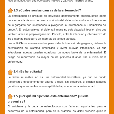
todo el mundo, con 282.000 casos nuevos y 233.000 muertes al año.
1.3 ¿Cuáles son las causas de la enfermedad?
La enfermedad se produce en individuos genéticamente predispuestos como
consecuencia de una respuesta anómala del sistema inmunitario a infecciones
de la garganta por Streptococcus pyogenes, o Streptococcus β hemolítico del
grupo A. En estos sujetos, el sistema inmune no solo ataca la infección sino que
también ataca al propio organismo. Por ello, entre la infección y el comienzo de
los síntomas transcurre un intervalo de tiempo variable.
Los antibióticos son necesarios para tratar la infección de garganta, detener la
estimulación del sistema inmunitario y evitar nuevas infecciones, ya que
infecciones nuevas pueden ocasionar un nuevo brote de la enfermedad. El
riesgo de recurrencia es mayor en los primeros 3 años tras el inicio de la
enfermedad.
1.4 ¿Es hereditaria?
La fiebre reumática no es una enfermedad hereditaria, ya que no puede
transmitirse directamente de padres a hijos. Sin embargo, si existen factores
genéticos que aumentan la susceptibilidad a padecer esta enfermedad.
1.5 ¿Por qué mi hijo tiene esta enfermedad? ¿Puede
prevenirse?
El ambiente y la cepa de estreptococo son factores importantes para el
desarrollo de la enfermedad, pero en la práctica, es difícil predecir quién la