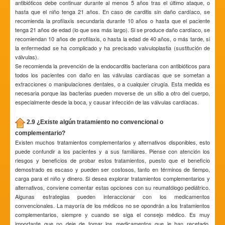
antibióticos debe continuar durante al menos 5 años tras el último ataque, o
hasta que el niño tenga 21 años. En caso de carditis sin daño cardíaco, se
recomienda la profilaxis secundaria durante 10 años o hasta que el paciente
tenga 21 años de edad (lo que sea más largo). Si se produce daño cardíaco, se
recomiendan 10 años de profilaxis, o hasta la edad de 40 años, o más tarde, si
la enfermedad se ha complicado y ha precisado valvuloplastia (sustitución de
válvulas).
Se recomienda la prevención de la endocarditis bacteriana con antibióticos para
todos los pacientes con daño en las válvulas cardíacas que se sometan a
extracciones o manipulaciones dentales, o a cualquier cirugía. Esta medida es
necesaria porque las bacterias pueden moverse de un sitio a otro del cuerpo,
especialmente desde la boca, y causar infección de las válvulas cardíacas.
2.9 ¿Existe algún tratamiento no convencional o
complementario?
Existen muchos tratamientos complementarios y alternativos disponibles, esto
puede confundir a los pacientes y a sus familiares. Piense con atención los
riesgos y beneficios de probar estos tratamientos, puesto que el beneficio
demostrado es escaso y pueden ser costosos, tanto en términos de tiempo,
carga para el niño y dinero. Si desea explorar tratamientos complementarios y
alternativos, conviene comentar estas opciones con su reumatólogo pediátrico.
Algunas estrategias pueden interaccionar con los medicamentos
convencionales. La mayoría de los médicos no se opondrán a los tratamientos
complementarios, siempre y cuando se siga el consejo médico. Es muy
importante que no deje de tomar los medicamentos que le han recetado.