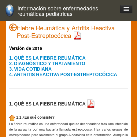
Información sobre enfermedades
reumáticas pediátricas
Fiebre Reumática y Artritis Reactiva
Post-Estreptocócica
Versión de 2016
1. QUÉ ES LA FIEBRE REUMÁTICA
2. DIAGNÓSTICO Y TRATAMIENTO
3. VIDA COTIDIANA
4. ARTRITIS REACTIVA POST-ESTREPTOCÓCICA
1. QUÉ ES LA FIEBRE REUMÁTICA
1.1 ¿En qué consiste?
La fiebre reumática es una enfermedad que se desencadena tras una infección
de la garganta por una bacteria llamada estreptococo. Hay varios grupos de
estreptococos pero solamente el grupo A ocasiona esta enfermedad. Aunque la