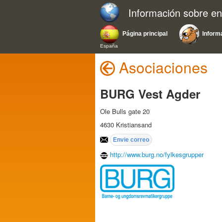
Información sobre e
Página principal
Inform
España
Asociaciones
BURG Vest Agder
Ole Bulls gate 20
4630 Kristiansand
http://www.burg.no/fylkesgrupper