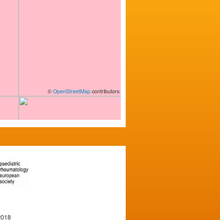
©
OpenStreetMap
contributors
2018