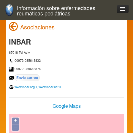
Información sobre enfermedades
reumáticas pediátricas
Asociaciones
INBAR
67018 Tel Aviv
00972-035613832
00972-035613874
www.inbar.org.il, www.inbar.net.il
Google Maps
+
−