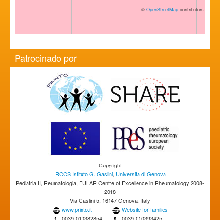
©
OpenStreetMap
contributors
Patrocinado por
Copyright
IRCCS Istituto G. Gaslini
,
Università di Genova
Pediatria II, Reumatologia, EULAR Centre of Excellence in Rheumatology 2008-
2018
Via Gaslini 5, 16147 Genova, Italy
www.printo.it
Website for families
0039-010382854
0039-010393425