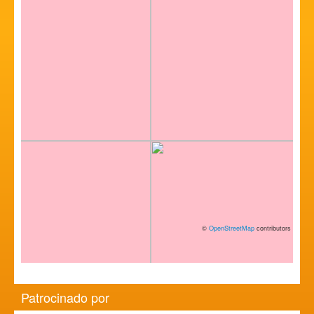
©
OpenStreetMap
contributors
Patrocinado por