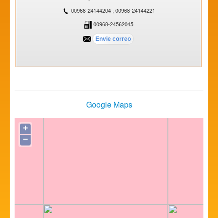
00968-24144204 ; 00968-24144221
00968-24562045
Google Maps
+
−