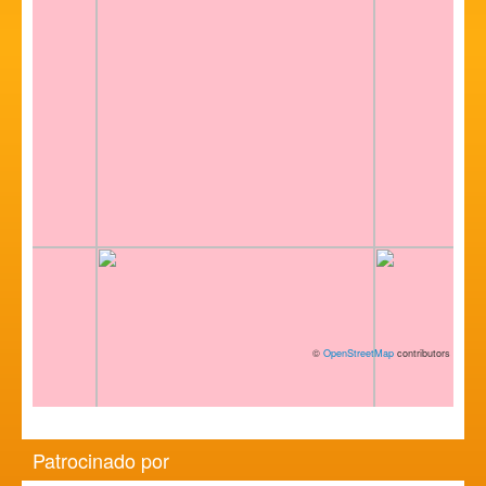
©
OpenStreetMap
contributors
Patrocinado por