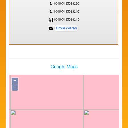
0049-5115323220
0049-5115323216
0049-5115328215
Google Maps
+
−