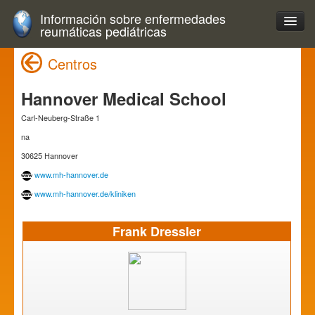
Información sobre enfermedades
reumáticas pediátricas
Centros
Hannover Medical School
Carl-Neuberg-Straße 1
na
30625 Hannover
www.mh-hannover.de
www.mh-hannover.de/kliniken
Frank Dressler