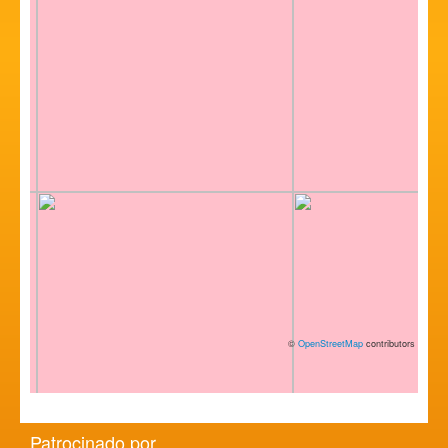
©
OpenStreetMap
contributors
Patrocinado por