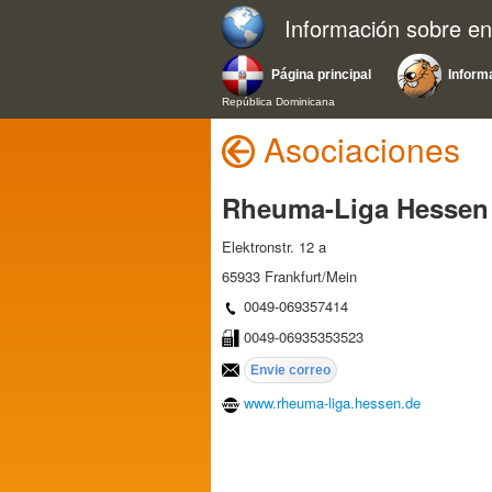
Información sobre e
Página principal
Inform
República Dominicana
Asociaciones
Rheuma-Liga Hessen 
Elektronstr. 12 a
65933 Frankfurt/Mein
0049-069357414
0049-06935353523
www.rheuma-liga.hessen.de