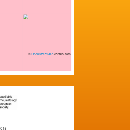
©
OpenStreetMap
contributors
2018