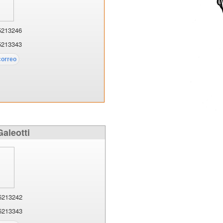
5213246
5213343
Galeotti
5213242
5213343