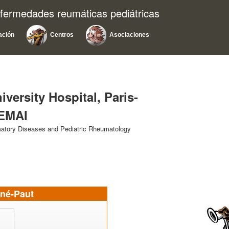
nfermedades reumáticas pediátricas
ación
Centros
Asociaciones
iversity Hospital, Paris-
REMAI
matory Diseases and Pediatric Rheumatology
oné-Paut