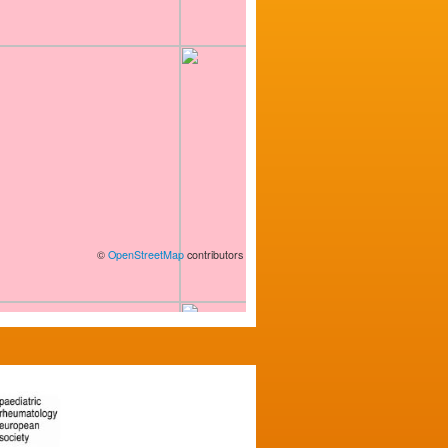
©
OpenStreetMap
contributors