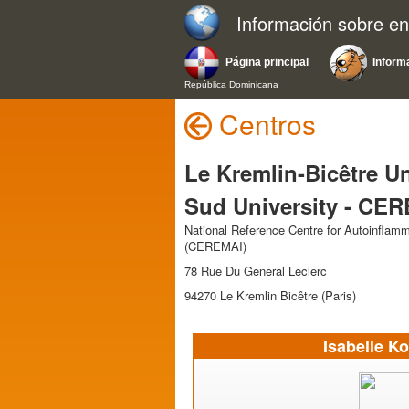
Información sobre e
Página principal
Inform
República Dominicana
Centros
Le Kremlin-Bicêtre Un
Sud University - CE
National Reference Centre for Autoinflam
(CEREMAI)
78 Rue Du General Leclerc
94270 Le Kremlin Bicêtre (Paris)
Isabelle K