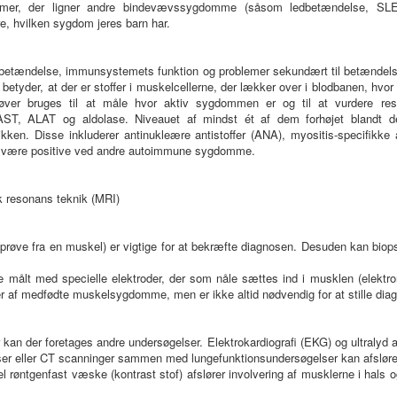
er, der ligner andre bindevævssygdomme (såsom ledbetændelse, SLE e
, hvilken sygdom jeres barn har.
af betændelse, immunsystemets funktion og problemer sekundært til betændel
betyder, at der er stoffer i muskelcellerne, der lækker over i blodbanen, hvo
prøver bruges til at måle hvor aktiv sygdommen er og til at vurdere re
, ALAT og aldolase. Niveauet af mindst ét af dem forhøjet blandt de f
ikken. Disse inkluderer antinukleære antistoffer (ANA), myositis-specifikke
ge være positive ved andre autoimmune sygdomme.
 resonans teknik (MRI)
sprøve fra en muskel) er vigtige for at bekræfte diagnosen. Desuden kan bio
ve målt med specielle elektroder, der som nåle sættes ind i musklen (elek
per af medfødte muskelsygdomme, men er ikke altid nødvendig for at stille dia
r kan der foretages andre undersøgelser. Elektrokardiografi (EKG) og ultralyd 
ser eller CT scanninger sammen med lungefunktionsundersøgelser kan afsløre
 røntgenfast væske (kontrast stof) afslører involvering af musklerne i hals o