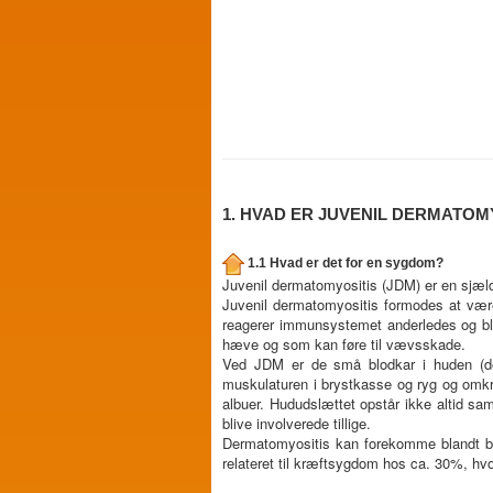
1. HVAD ER JUVENIL DERMATOM
1.1 Hvad er det for en sygdom?
Juvenil dermatomyositis (JDM) er en sjæld
Juvenil dermatomyositis formodes at v
reagerer immunsystemet anderledes og bliv
hæve og som kan føre til vævsskade.
Ved JDM er de små blodkar i huden (der
muskulaturen i brystkasse og ryg og omkrin
albuer. Hududslættet opstår ikke altid sa
blive involverede tillige.
Dermatomyositis kan forekomme blandt b
relateret til kræftsygdom hos ca. 30%, hv