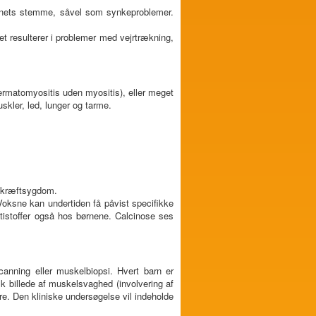
rnets stemme, såvel som synkeproblemer.
ket resulterer i problemer med vejrtrækning,
ermatomyositis uden myositis), eller meget
kler, led, lunger og tarme.
 kræftsygdom.
Voksne kan undertiden få påvist specifikke
ntistoffer også hos børnene. Calcinose ses
anning eller muskelbiopsi. Hvert barn er
sk billede af muskelsvaghed (involvering af
e. Den kliniske undersøgelse vil indeholde