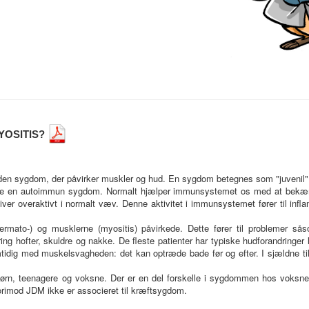
YOSITIS?
en sygdom, der påvirker muskler og hud. En sygdom betegnes som "juvenil", hv
ære en autoimmun sygdom. Normalt hjælper immunsystemet os med at bekæ
er overaktivt i normalt væv. Denne aktivitet i immunsystemet fører til infla
mato-) og musklerne (myositis) påvirkede. Dette fører til problemer så
g hofter, skuldre og nakke. De fleste patienter har typiske hudforandringer l
mtidig med muskelsvagheden: det kan optræde bade før og efter. I sjældne t
ørn, teenagere og voksne. Der er en del forskelle i sygdommen hos voksne
orimod JDM ikke er associeret til kræftsygdom.