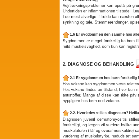
Vejrtrækningsproblemer kan opstå på gr
Undertiden er inflammationen tilstede i lu
I de mest alvorlige tilfælde kan næsten all
synkning og tale. Stemmeændringer, spise
1.6 Er sygdommen den samme hos alle
Sygdommen er meget forskellig fra barn ti
mild muskelsvaghed, som kun kan registrer
2. DIAGNOSE OG BEHANDLING
2.1 Er sygdommen hos børn forskellig 
Hos voksne kan sygdommen være relatere
Hos voksne findes en tilstand, hvor kun m
antistoffer. Mange af disse kan ikke påvi
hyppigere hos børn end voksne.
2.2. Hvorledes stilles diagnosen? Hvil
Diagnosen juvenil dermatomyositis still
forskelligt, og lægen vil vurdere hvilke u
muskulaturen i lår og overarme/skuldre) s
vurdering af muskelstyrke, hududslæt samt 