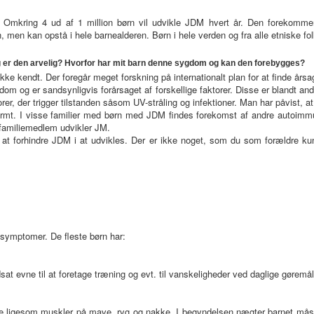
Omkring 4 ud af 1 million børn vil udvikle JDM hvert år. Den forekommer
en, men kan opstå i hele barnealderen. Børn i hele verden og fra alle etniske f
 er den arvelig? Hvorfor har mit barn denne sygdom og kan den forebygges?
kke kendt. Der foregår meget forskning på internationalt plan for at finde årsa
og er sandsynligvis forårsaget af forskellige faktorer. Disse er blandt andet
er, der trigger tilstanden såsom UV-stråling og infektioner. Man har påvist, at
rmt. I visse familier med børn med JDM findes forekomst af andre autoimmu
t familiemedlem udvikler JM.
 at forhindre JDM i at udvikles. Der er ikke noget, som du som forældre kunn
symptomer. De fleste børn har:
sat evne til at foretage træning og evt. til vanskeligheder ved daglige gøremål
de ligesom muskler på mave, ryg og nakke. I begyndelsen nægter barnet måsk