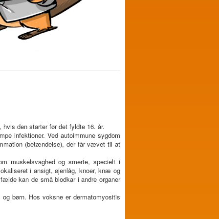
is den starter før det fyldte 16. år.
mpe infektioner. Ved autoimmune sygdom
mmation (betændelse), der får vævet til at
som muskelsvaghed og smerte, specielt i
okaliseret i ansigt, øjenlåg, knoer, knæ og
ilfælde kan de små blodkar i andre organer
 og børn. Hos voksne er dermatomyositis