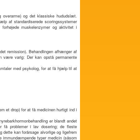
og overarme) og det klassiske hududslæt.
ælp af standardiserede scoringssystemer
forhøjede muskelenzymer og aktivitet i
et remission). Behandlingen afhænger af
an være varig: Der kan opstå permanente
taler med psykolog, for at få hjælp til at
m et drop) for at få medicinen hurtigt ind i
 binyrebarkhormonbehandling er blandt andet
er få problemer i lav dosering; de fleste
 dette kan forårsage alvorlige og ligefrem
 Andre immundæmpende typer medicin (såsom