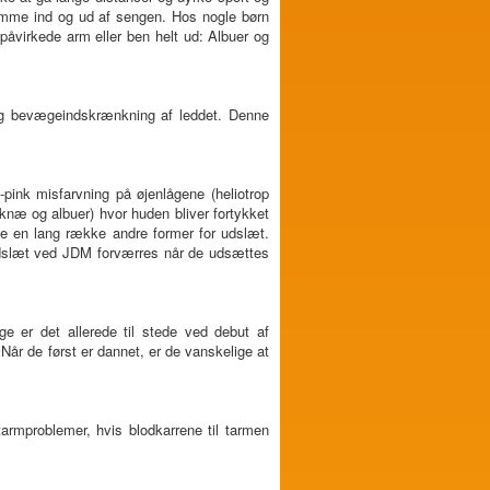
 komme ind og ud af sengen. Hos nogle børn
påvirkede arm eller ben helt ud: Albuer og
g bevægeindskrænkning af leddet. Denne
ink misfarvning på øjenlågene (heliotrop
næ og albuer) hvor huden bliver fortykket
 en lang række andre former for udslæt.
 udslæt ved JDM forværres når de udsættes
e er det allerede til stede ved debut af
r de først er dannet, er de vanskelige at
armproblemer, hvis blodkarrene til tarmen