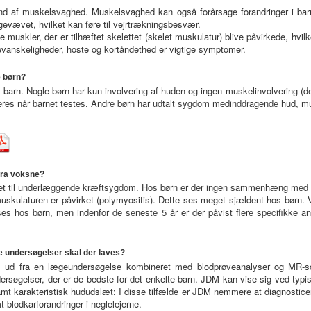
und af muskelsvaghed. Muskelsvaghed kan også forårsage forandringer i ba
ngevævet, hvilket kan føre til vejrtrækningsbesvær.
e muskler, der er tilhæftet skelettet (skelet muskulatur) blive påvirkede, hvil
vanskeligheder, hoste og kortåndethed er vigtige symptomer.
 børn?
l barn. Nogle børn har kun involvering af huden og ingen muskelinvolvering (d
es når barnet testes. Andre børn har udtalt sygdom medinddragende hud, mus
fra voksne?
t til underlæggende kræftsygdom. Hos børn er der ingen sammenhæng med
uskulaturen er påvirket (polymyositis). Dette ses meget sjældent hos børn. 
ses hos børn, men indenfor de seneste 5 år er der påvist flere specifikke a
ke undersøgelser skal der laves?
es ud fra en lægeundersøgelse kombineret med blodprøveanalyser og MR-sc
ndersøgelser, der er de bedste for det enkelte barn. JDM kan vise sig ved typi
amt karakteristisk hududslæt: I disse tilfælde er JDM nemmere at diagnosticer
blodkarforandringer i neglelejerne.