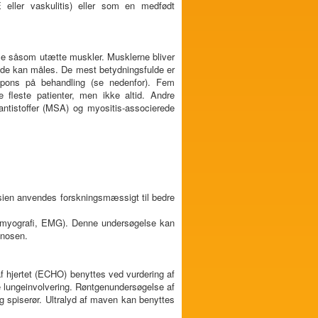
ller vaskulitis) eller som en medfødt
se såsom utætte muskler. Musklerne bliver
r de kan måles. De mest betydningsfulde er
spons på behandling (se nedenfor). Fem
leste patienter, men ikke altid. Andre
 antistoffer (MSA) og myositis-associerede
psien anvendes forskningsmæssigt til bedre
tromyografi, EMG). Denne undersøgelse kan
gnosen.
af hjertet (ECHO) benyttes ved vurdering af
 lungeinvolvering. Røntgenundersøgelse af
g spiserør. Ultralyd af maven kan benyttes