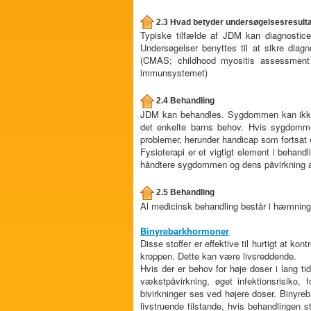
2.3 Hvad betyder undersøgelsesresult
Typiske tilfælde af JDM kan diagnostice
Undersøgelser benyttes til at sikre di
(CMAS; childhood myositis assessment 
immunsystemet)
2.4 Behandling
JDM kan behandles. Sygdommen kan ikke 
det enkelte barns behov. Hvis sygdomme
problemer, herunder handicap som fortsat 
Fysioterapi er et vigtigt element i behan
håndtere sygdommen og dens påvirkning af 
2.5 Behandling
Al medicinsk behandling består i hæmnin
Binyrebarkhormoner
Disse stoffer er effektive til hurtigt at k
kroppen. Dette kan være livsreddende.
Hvis der er behov for høje doser i lang ti
vækstpåvirkning, øget infektionsrisiko, 
bivirkninger ses ved højere doser. Binyre
livstruende tilstande, hvis behandlingen