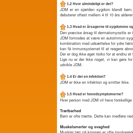
1.2 Hvor almindeligt er det?
JDM er en sjælden sygdom blandt børn. 
debuterer oftest mellem 4 til 10 års alder
1.3 Hvad er årsagerne til sygdomme og
Den præcise årsag til dermatomyositis er i
JDM formodes at være en autoimmun sygdom 
kombination med udsættelse for ydre faktor
kan få immunsystemet til at reagere abno
Der er dog ikke øget risiko for at endnu e
Lige nu er der ikke noget, vi kan gøre for
udvikle JDM.
1.4 Er det en infektion?
JDM er ikke en infektion og smitter ikke.
1.5 Hvad er hovedsymptomerne?
Hver person med JDM vil have forskellige 
Trætbarhed
Børn er ofte trætte. Dette kan medføre ned
Muskelsmerter og svaghed
Muskler tæt på kroppen er ofte involvere