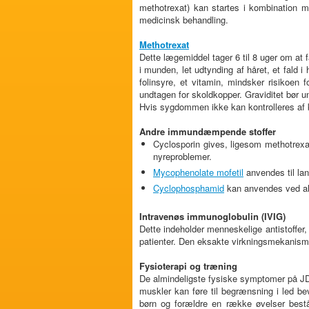
methotrexat) kan startes i kombination m
medicinsk behandling.
Methotrexat
Dette lægemiddel tager 6 til 8 uger om at få
i munden, let udtynding af håret, et fald 
folinsyre, et vitamin, mindsker risikoen f
undtagen for skoldkopper. Graviditet bør 
Hvis sygdommen ikke kan kontrolleres af k
Andre immundæmpende stoffer
Cyclosporin gives, ligesom methotrexat,
nyreproblemer.
Mycophenolate mofetil
anvendes til lan
Cyclophosphamid
kan anvendes ved alvo
Intravenøs immunoglobulin (IVIG)
Dette indeholder menneskelige antistoffer
patienter. Den eksakte virkningsmekanisme
Fysioterapi og træning
De almindeligste fysiske symptomer på JDM
muskler kan føre til begrænsning i led b
børn og forældre en række øvelser best