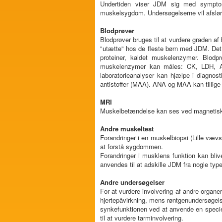
Undertiden viser JDM sig med symptom
muskelsygdom. Undersøgelserne vil afsløre
Blodprøver
Blodprøver bruges til at vurdere graden 
"utætte" hos de fleste børn med JDM. Det 
proteiner, kaldet muskelenzymer. Blod
muskelenzymer kan måles: CK, LDH, AST
laboratorieanalyser kan hjælpe i diagnost
antistoffer (MAA). ANA og MAA kan tilli
MRI
Muskelbetændelse kan ses ved magnetisk
Andre muskeltest
Forandringer i en muskelbiopsi (Lille væv
at forstå sygdommen.
Forandringer i musklens funktion kan bli
anvendes til at adskille JDM fra nogle ty
Andre undersøgelser
For at vurdere involvering af andre organe
hjertepåvirkning, mens røntgenundersøgel
synkefunktionen ved at anvende en speciel
til at vurdere tarminvolvering.