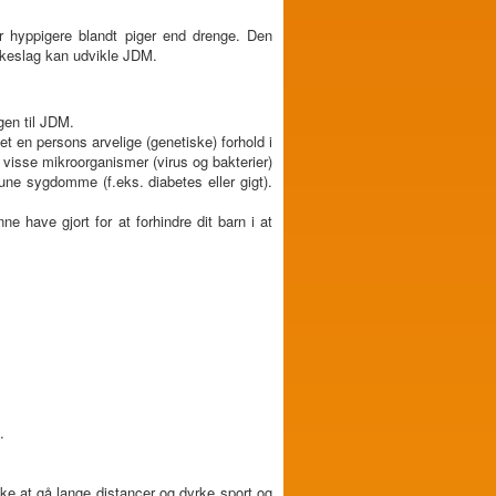
 hyppigere blandt piger end drenge. Den
olkeslag kan udvikle JDM.
gen til JDM.
 en persons arvelige (genetiske) forhold i
 visse mikroorganismer (virus og bakterier)
ne sygdomme (f.eks. diabetes eller gigt).
e have gjort for at forhindre dit barn i at
.
e at gå lange distancer og dyrke sport og