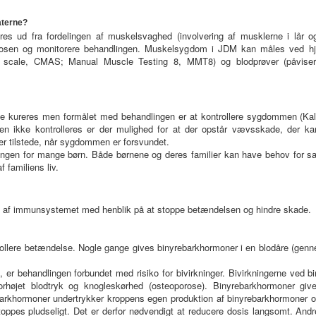
aterne?
res ud fra fordelingen af muskelsvaghed (involvering af musklerne i lår 
agnosen og monitorere behandlingen. Muskelsygdom i JDM kan måles ved hj
scale, CMAS; Manual Muscle Testing 8, MMT8) og blodprøver (påviser 
kureres men formålet med behandlingen er at kontrollere sygdommen (Kald
n ikke kontrolleres er der mulighed for at der opstår vævsskade, der k
er tilstede, når sygdommen er forsvundet.
dlingen for mange børn. Både børnene og deres familier kan have behov for sam
familiens liv.
g af immunsystemet med henblik på at stoppe betændelsen og hindre skade.
ontrollere betændelse. Nogle gange gives binyrebarkhormoner i en blodåre (genne
d, er behandlingen forbundet med risiko for bivirkninger. Bivirkningerne ved
forhøjet blodtryk og knogleskørhed (osteoporose). Binyrebarkhormoner giv
barkhormoner undertrykker kroppens egen produktion af binyrebarkhormoner og
 stoppes pludseligt. Det er derfor nødvendigt at reducere dosis langsomt.