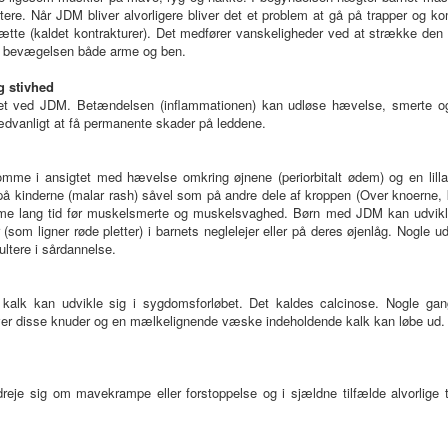
ftere. Når JDM bliver alvorligere bliver det et problem at gå på trapper og
ætte (kaldet kontrakturer). Det medfører vanskeligheder ved at strække den 
rker bevægelsen både arme og ben.
g stivhed
bet ved JDM. Betændelsen (inflammationen) kan udløse hævelse, smerte o
ædvanligt at få permanente skader på leddene.
 i ansigtet med hævelse omkring øjnene (periorbitalt ødem) og en lilla-p
 kinderne (malar rash) såvel som på andre dele af kroppen (Over knoerne, k
mme lang tid før muskelsmerte og muskelsvaghed. Børn med JDM kan udvikle
som ligner røde pletter) i barnets neglelejer eller på deres øjenlåg. Nogle
ultere i sårdannelse.
alk kan udvikle sig i sygdomsforløbet. Det kaldes calcinose. Nogle gang
r disse knuder og en mælkelignende væske indeholdende kalk kan løbe ud. Nå
eje sig om mavekrampe eller forstoppelse og i sjældne tilfælde alvorlige t