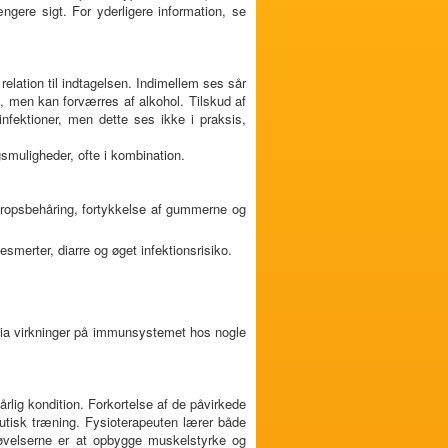
gere sigt. For yderligere information, se
 relation til indtagelsen. Indimellem ses sår
e, men kan forværres af alkohol. Tilskud af
 infektioner, men dette ses ikke i praksis,
muligheder, ofte i kombination.
i kropsbehåring, fortykkelse af gummerne og
smerter, diarre og øget infektionsrisiko.
 via virkninger på immunsystemet hos nogle
lig kondition. Forkortelse af de påvirkede
utisk træning. Fysioterapeuten lærer både
øvelserne er at opbygge muskelstyrke og