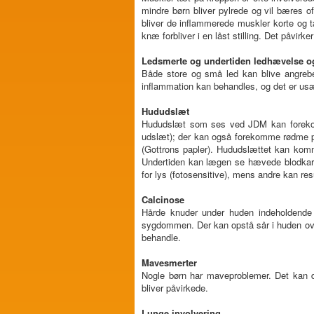
mindre børn bliver pylrede og vil bæres o
bliver de inflammerede muskler korte og t
knæ forbliver i en låst stilling. Det påvi
Ledsmerte og undertiden ledhævelse o
Både store og små led kan blive angre
inflammation kan behandles, og det er us
Hududslæt
Hududslæt som ses ved JDM kan forekomme
udslæt); der kan også forekomme rødme på
(Gottrons papler). Hududslættet kan ko
Undertiden kan lægen se hævede blodkar (
for lys (fotosensitive), mens andre kan res
Calcinose
Hårde knuder under huden indeholdende k
sygdommen. Der kan opstå sår i huden ove
behandle.
Mavesmerter
Nogle børn har maveproblemer. Det kan dr
bliver påvirkede.
Lunge involvering