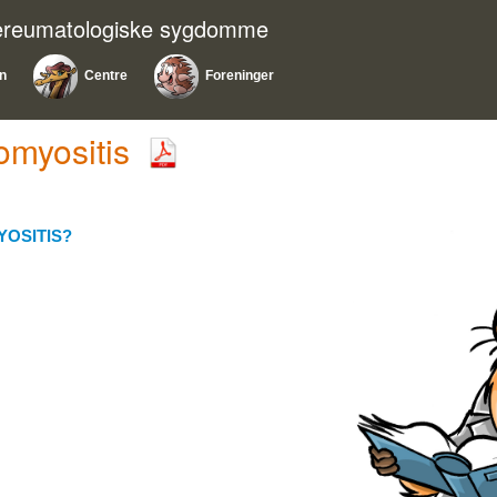
nereumatologiske sygdomme
on
Centre
Foreninger
omyositis
YOSITIS?