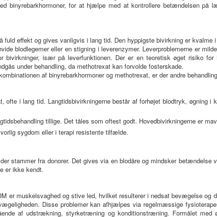
ed binyrebarkhormoner, for at hjælpe med at kontrollere betændelsen på læn
 fuld effekt og gives vanligvis i lang tid. Den hyppigste bivirkning er kvalme i
i hvide blodlegemer eller en stigning i leverenzymer. Leverproblemerne er mild
or bivirkninger, især på leverfunktionen. Der er en teoretisk øget risiko for
undgås under behandling, da methotrexat kan forvolde fosterskade.
ombinationen af binyrebarkhormoner og methotrexat, er der andre behandlings
 ofte i lang tid. Langtidsbivirkningerne består af forhøjet blodtryk, øgning 
gtidsbehandling tillige. Det tåles som oftest godt. Hovedbivirkningerne er mave
rlig sygdom eller i terapi resistente tilfælde.
, der stammer fra donorer. Det gives via en blodåre og mindsker betændelse
 er ikke kendt.
 er muskelsvaghed og stive led, hvilket resulterer i nedsat bevægelse og dår
evægeligheden. Disse problemer kan afhjælpes via regelmæssige fysioterape
ående af udstrækning, styrketræning og konditionstræning. Formålet med 