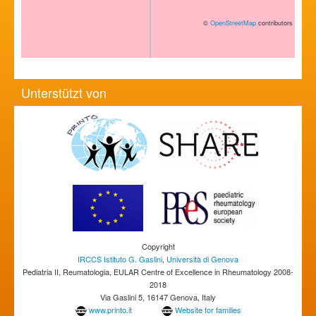
©
OpenStreetMap
contributors
Unterstützt von
Copyright
IRCCS Istituto G. Gaslini
,
Università di Genova
Pediatria II, Reumatologia, EULAR Centre of Excellence in Rheumatology 2008-
2018
Via Gaslini 5, 16147 Genova, Italy
www.printo.it
Website for families