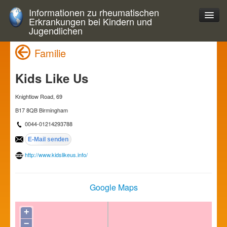
Informationen zu rheumatischen
Erkrankungen bei Kindern und
Jugendlichen
Familie
Kids Like Us
Knightlow Road, 69
B17 8QB Birmingham
0044-01214293788
http://www.kidslikeus.info/
Google Maps
+
−