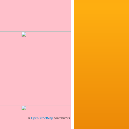
©
OpenStreetMap
contributors