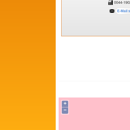
0044-190
+
−