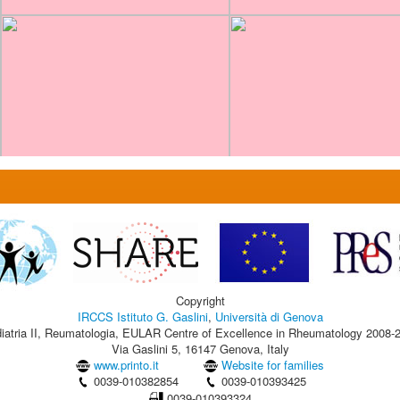
Copyright
IRCCS Istituto G. Gaslini
,
Università di Genova
iatria II, Reumatologia, EULAR Centre of Excellence in Rheumatology 2008-
Via Gaslini 5, 16147 Genova, Italy
www.printo.it
Website for families
0039-010382854
0039-010393425
0039-010393324