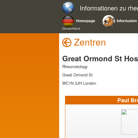
Informationen zu rh
Homepage
Information
Deutschland
Zentren
Great Ormond St Hos
Rheumatology
Great Ormond St
WC1N 3JH London
Paul B