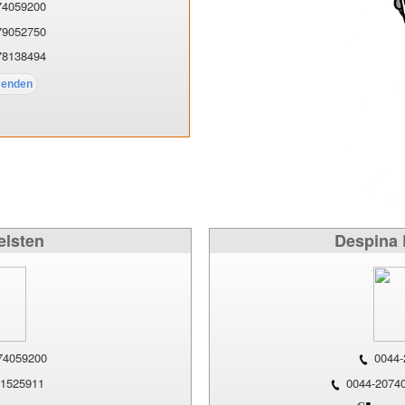
74059200
79052750
78138494
elsten
Despina 
74059200
0044-
1525911
0044-20740