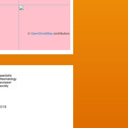
©
OpenStreetMap
contributors
2018