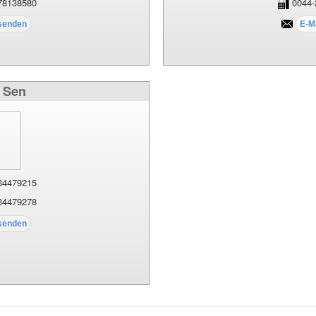
78138580
0044-
t Sen
34479215
34479278