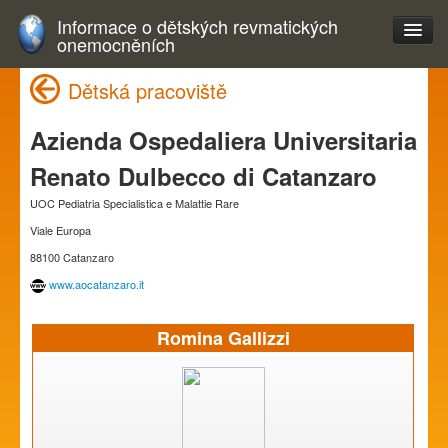
Informace o dětských revmatických
onemocněních
Dětská pracoviště
Azienda Ospedaliera Universitaria
Renato Dulbecco di Catanzaro
UOC Pediatria Specialistica e Malattie Rare
Viale Europa
88100 Catanzaro
www.aocatanzaro.it
Romina Gallizzi