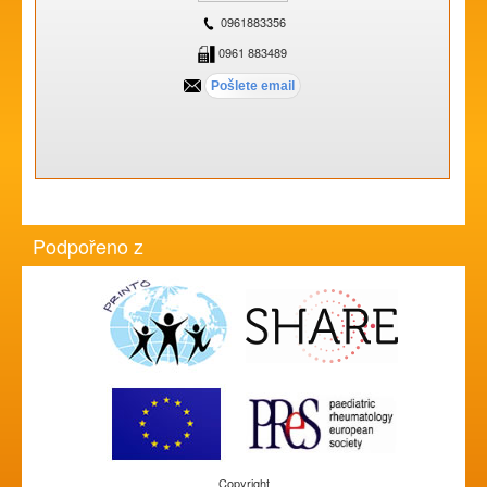
0961883356
0961 883489
Podpořeno z
Copyright